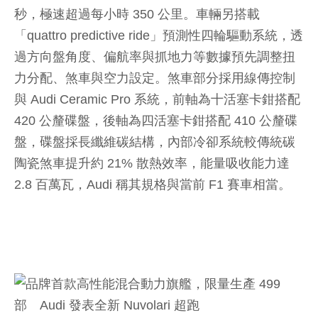
秒，極速超過每小時 350 公里。車輛另搭載
「quattro predictive ride」預測性四輪驅動系統，透
過方向盤角度、偏航率與抓地力等數據預先調整扭
力分配、煞車與空力設定。煞車部分採用線傳控制
與 Audi Ceramic Pro 系統，前軸為十活塞卡鉗搭配
420 公釐碟盤，後軸為四活塞卡鉗搭配 410 公釐碟
盤，碟盤採長纖維碳結構，內部冷卻系統較傳統碳
陶瓷煞車提升約 21% 散熱效率，能量吸收能力達
2.8 百萬瓦，Audi 稱其規格與當前 F1 賽車相當。