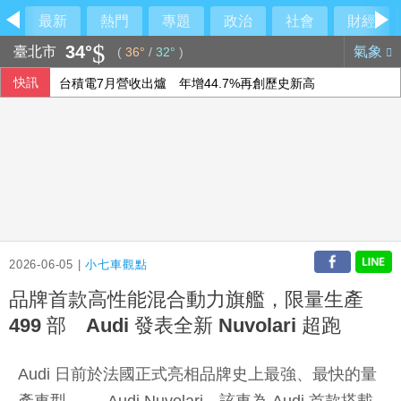
最新
熱門
專題
政治
社會
財經
34°
臺北市
氣象
(
36°
/
32°
)
快訊
台積電7月營收出爐 年增44.7%再創歷史新高
林宸佑涉共諜案 高雄高分檢起訴涉收賄退役軍人
看好台灣富裕客群 萬事達卡推頂級卡搶市
韓國大型半導體聚落計畫 李在明：必須打閃電戰
2026-06-05 |
小七車觀點
品牌首款高性能混合動力旗艦，限量生產
499 部 Audi 發表全新 Nuvolari 超跑
Audi 日前於法國正式亮相品牌史上最強、最快的量