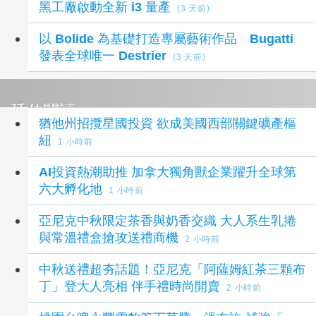
黑工廠啟動全新 i3 量產
(3 天前)
以 Bolide 為基礎打造專屬藝術作品 Bugatti
發表全球唯一 Destrier
(3 天前)
延伸閱讀
猶他州招攬星國投資 欲成美國西部關鍵礦產樞
紐
1 小時前
AI投資熱潮助推 加拿大獨角獸企業躍升全球第
六大孵化地
1 小時前
亞尼克中秋限定茶香與奶香交織 大人系生乳捲
與常溫禮盒搶攻送禮商機
2 小時前
中秋送禮超夯話題！亞尼克「阿薩姆紅茶三顆布
丁」登大人亮相 伴手禮時尚開賣
2 小時前