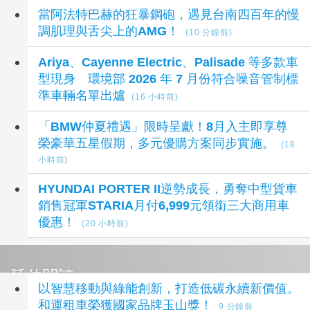
當阿法特巴赫的狂暴鋼砲，遇見台南四百年的慢
調肌理與舌尖上的AMG！
(10 分鐘前)
Ariya、Cayenne Electric、Palisade 等多款車
型現身 環境部 2026 年 7 月份符合噪音管制標
準車輛名單出爐
(16 小時前)
「BMW仲夏禮遇」限時呈獻！8月入主即享尊
榮豪華五星假期，多元優購方案同步實施。
(18
小時前)
HYUNDAI PORTER II逆勢成長，勇奪中型貨車
銷售冠軍STARIA月付6,999元領銜三大商用車
優惠！
(20 小時前)
延伸閱讀
以智慧移動與綠能創新，打造低碳永續新價值。
和運租車榮獲國家品牌玉山獎！
9 分鐘前