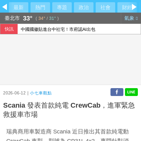
最新
熱門
專題
政治
社會
財經
33°
臺北市
氣象
(
34°
/
31°
)
快訊
中國國徽貼進台中社宅！市府認AI出包
石崇良、姜至剛扛責？殷瑋挖鐵證直攻賴清德
上洋分散式能源走入紙業 導入燃氣發電機組
荷莫茲海峽可望重啟通航 金價連4漲創7週來高點
2026-06-12 |
小七車觀點
Scania 發表首款純電 CrewCab，進軍緊急
救援車市場
瑞典商用車製造商 Scania 近日推出其首款純電動