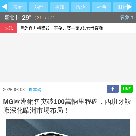
最新
熱門
專題
政治
社會
財經
29°
臺北市
氣象
(
31°
/
27°
)
快訊
里約直升機墜毀 哥倫比亞一家3名女性罹難
拜登癌症擴散至骨骼外 韓特：父親仍心繫美國
2026-06-08 |
鏈車網
MG歐洲銷售突破100萬輛里程碑，西班牙設
廠深化歐洲市場布局！