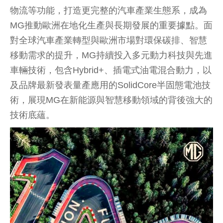
投資2億歐元設立西班牙基地，打造全新歐洲生產據
點
隨著歐洲市場需求持續擴大，MG宣布將於西班牙加
利西亞設立全新歐洲生產基地，投資金額約達2億歐
元，預計將於2028年正式投產，除了年產能最高可
達12萬輛，還創造超過2,000個就業機會，未來也將
整合車輛研發、先進製造、核心零組件供應與智慧
物流等功能，打造更完整的汽車產業生態系，成為
MG推動歐洲在地化生產與長期發展的重要據點。面
對全球汽車產業轉型與歐洲市場對環保碳排、智慧
移動需求的提升，MG持續投入多元動力科技與先進
車輛技術，包含Hybrid+、插電式油電混合動力，以
及品牌最新發表量產應用的SolidCore半固態電池技