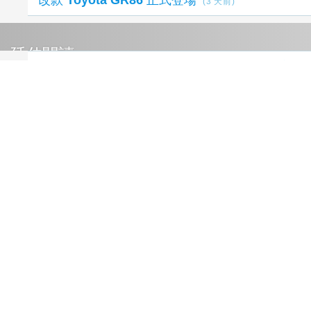
燈光、音效、空調全面整合 Bentley Torcal
將導入 Curation Engine 打造全新座艙體驗
(2
天前)
Neue Klasse 第二款車型正式投產 BMW 慕尼
黑工廠啟動全新 i3 量產
(2 天前)
以 Bolide 為基礎打造專屬藝術作品 Bugatti
發表全球唯一 Destrier
(2 天前)
優化操控設定、導入三鏡頭 EyeSight 系統 小
改款 Toyota GR86 正式登場
(3 天前)
延伸閱讀
逆分工：AI 時代的生產力革命，重構組織、市
場到經濟的生存新賽局
1 小時前
高希均回憶錄：從「天下哪有白吃午餐」到「和