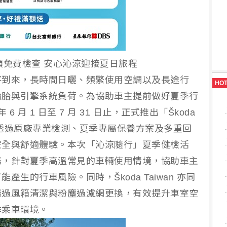
大項免費檢查 安心沁涼迎接夏日旅程
將到來，長時間日曬、頻繁使用空調以及長途行
HO
輪胎與引擎系統負荷。為協助車主提前做好夏季行
6 年 6 月 1 日至 7 月 31 日止，正式推出「Škoda
透過原廠專業檢測、夏季專屬保養方案及多重回
安全與舒適體驗。本次「沁涼隨行」夏季健檢活
務，針對夏季高溫常見的車輛使用情境，協助車主
生的行車風險。同時，Škoda Taiwan 亦同
透過風箱清潔與粉塵過濾網更換，有效提升車室空
季乘車環境。