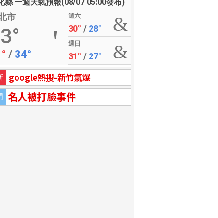
縣 一週天氣預報(08/07 05:00發布)
北市
週六
30°
/
28°
3°
週日
1°
/
34°
31°
/
27°
google熱搜-新竹氣爆
新
名人被打臉事件
門