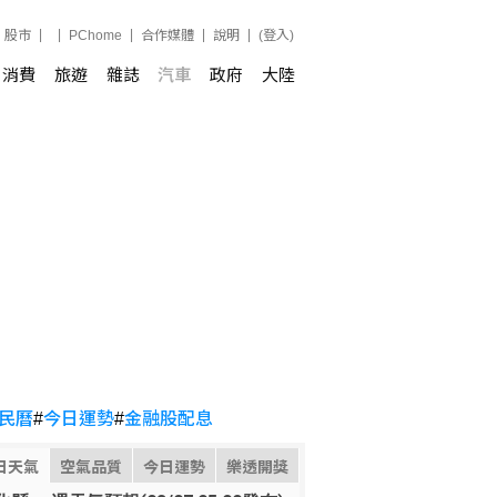
股市
PChome
合作媒體
說明
(登入)
消費
旅遊
雜誌
汽車
政府
大陸
民曆
#
今日運勢
#
金融股配息
日天氣
空氣品質
今日運勢
樂透開獎