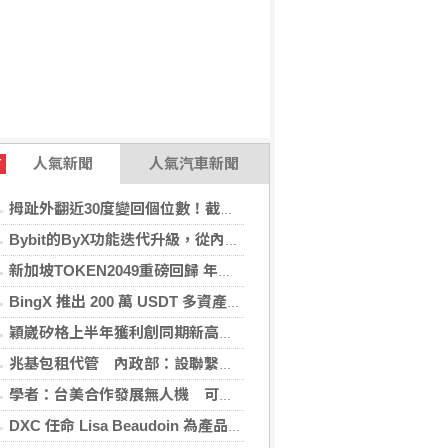
人氣新聞
人氣汽車新聞
T
拇趾外翻近30度變回個位數！截骨矯正助重返登山活動
Bybit的ByX功能迭代升級，從內容平台全面進化為社交交易樞紐，新增多項特色功能
新加坡TOKEN2049重磅回歸 年度行業頂級盛會再度啟幕
BingX 推出 200 萬 USDT 多資產交易活動，聚焦當前最受關注的市場趨勢
穎崴矽格上半年獲利創同期新高 AI先進製程需求帶動
兆基包租代管 內政部：設聯繫諮詢窗口統一受理
學者：台美合作發展無人機 可降對中依賴強化嚇阻
DXC 任命 Lisa Beaudoin 為產品總監，以加速產品導向型增長