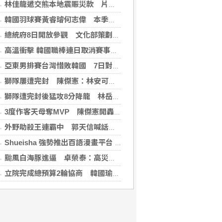
林佳龍遞交熊本地震賑災款 片山和之：患難見真情
韓國羽球賽黃睿璿何志偉 本季首闖超級賽男雙8強
總統府8日開放參觀 文化部策劃科幻漫畫特展
高溫衝擊 韓國職棒連日取消賽事、11日起晚間7時開打
亞東男排賽台灣惜敗韓國 7日對戰日本拚4強
獅隊屢遭完封 陳傑憲：林安可這種天才也願改變
獅隊遭完封後猛攻8分降龍 林岳平：總是要發揮
3度作客天母奪MVP 陳傑憲開轟擊退雙殺心魔
外野助殺王連霸中 郭天信喊話挑戰生涯百助殺
Shueisha 強勢推出百語漫畫平台 MANGA MILLION 大舉進軍全球市場
颱風白海豚進逼 卓榮泰：高災害潛勢區加強預防性整備
立院完成總預算2輪協商 韓國瑜：下週進行後續處理