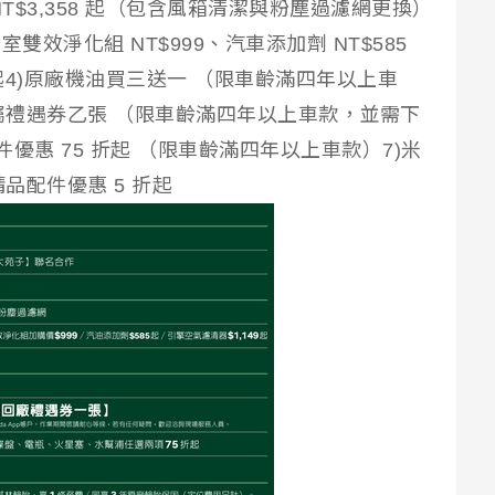
T$3,358 起（包含風箱清潔與粉塵過濾網更換）
雙效淨化組 NT$999、汽車添加劑 NT$585
9 起4)原廠機油買三送一 （限車齡滿四年以上車
贈專屬禮遇券乙張 （限車齡滿四年以上車款，並需下
廠零件優惠 75 折起 （限車齡滿四年以上車款）7)米
精品配件優惠 5 折起