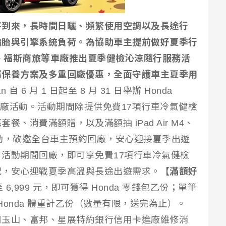
將到來，長時間日曬、頻繁使用空調以及長途行
輪胎與引擎系統負荷。為協助車主提前做好夏季行
福斯、福斯商旅等車廠推出夏季健檢沁涼隨行服務活
屬保養方案及多重回廠優惠，全面守護車主夏季用
wan 自 6 月 1 日起至 8 月 31 日舉辦 Honda
回廠活動。活動期間除提供免費17項行車冷氣健檢
、消費滿額贈，以及滿額抽 iPad Air M4、
活動，敬邀全台車主預約回廠，安心迎接夏季出遊
】
活動期間回廠，即可享免費17項行車冷氣健檢
況，安心迎戰夏季高溫與長途出遊需求。
【滿額好
至 6,999 元，即可獲得 Honda 零錢包乙份；單筆
得 Honda 體重計乙份（數量有限，送完為止）。
用玉山、富邦、星展特約銀行信用卡進廠維修消