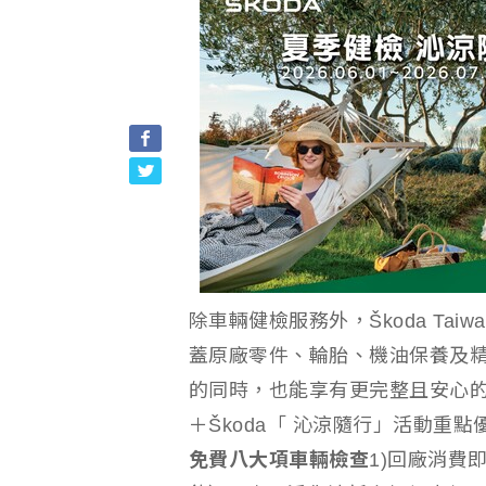
除車輛健檢服務外，Škoda Ta
蓋原廠零件、輪胎、機油保養及
的同時，也能享有更完整且安心
＋Škoda「 沁涼隨行」活動重點
免費八大項車輛檢查
1)回廠消費