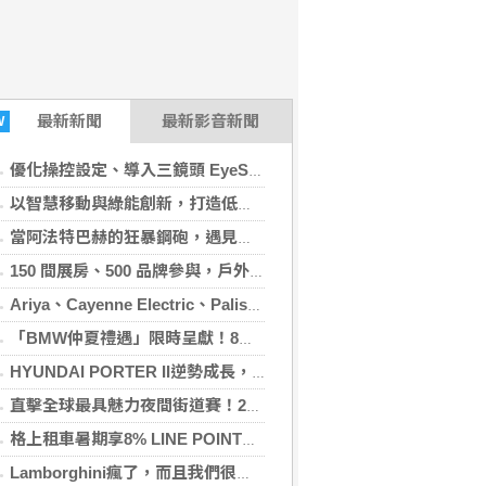
最新
新聞
最新影音新聞
W
優化操控設定、導入三鏡頭 EyeSight 系統 小改款 Toyota GR86 正式登場
以智慧移動與綠能創新，打造低碳永續新價值。和運租車榮獲國家品牌玉山獎！
當阿法特巴赫的狂暴鋼砲，遇見台南四百年的慢調肌理與舌尖上的AMG！
150 間展房、500 品牌參與，戶外汽車改裝專區同步亮相 2026 TAA 國際 HI-END 音響大展台北君悅登場
Ariya、Cayenne Electric、Palisade 等多款車型現身 環境部 2026 年 7 月份符合噪音管制標準車輛名單出爐
「BMW仲夏禮遇」限時呈獻！8月入主即享尊榮豪華五星假期，多元優購方案同步實施。
HYUNDAI PORTER II逆勢成長，勇奪中型貨車銷售冠軍STARIA月付6,999元領銜三大商用車優惠！
直擊全球最具魅力夜間街道賽！2026 Formula 1新加坡大獎賽，Audi極速之旅開放報名。
格上租車暑期享8% LINE POINTS回饋，再抽黑鑰匙尊榮禮遇，路邊租還擴增3區便利升級！
Lamborghini瘋了，而且我們很慶幸它真的瘋了。