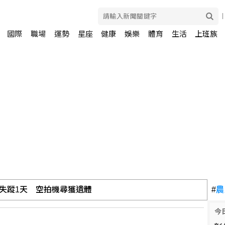
國際
職場
運勢
星座
健康
娛樂
體育
生活
上班族
 估第3季營收下滑
#
農
今
 處置撮合時間縮短為2分鐘