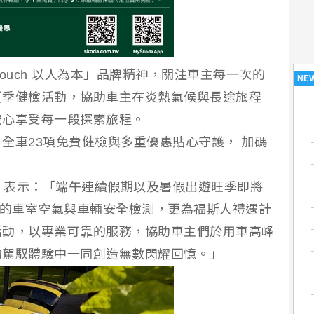
man Touch 以人為本」品牌精神，關注車主每一次的
NE
夏季健檢活動，協助車主在炎熱氣候與長途旅程
安心享受每一段探索旅程。
全車23項免費健檢與多重優惠貼心守護， 加碼
napp 表示：「端午連續假期以及暑假出遊旺季即將
出免費的車室空氣與車輛安全檢測，更為福斯人禮遇計
活動，以專業可靠的服務，協助車主們於用車高峰
的駕馭體驗中一同創造無數閃耀回憶。」