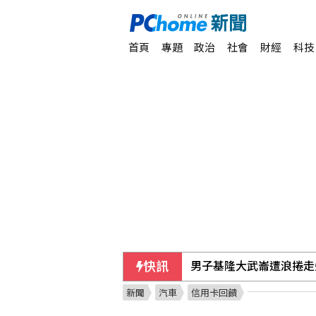
首頁
專題
政治
社會
財經
科技
快訊
富采第2季售廠挹注獲利
新聞
汽車
信用卡回饋
證交所新規8/10起實施