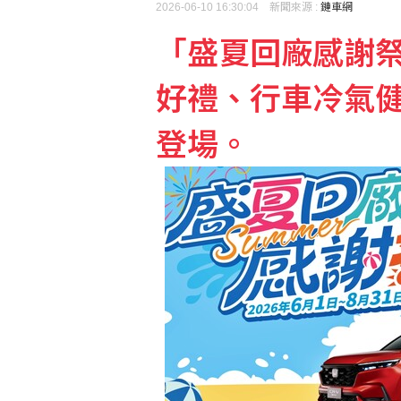
2026-06-10 16:30:04 新聞來源 :
鏈車網
「盛夏回廠感謝
foodpanda：外送專
好禮、行車冷氣
男子基隆大武崙遭浪捲走
登場。