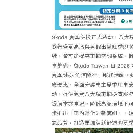
Škoda 夏季健檢正式啟動，八
隨著盛夏高溫與暑假出遊旺季即
駛，皆可能提高車輛空調系統、
車整備，Škoda Taiwan 自 202
夏季健檢 沁涼隨行」服務活動，
廠優惠，全面守護車主夏季用車
動，提供免費八大項車輛檢查服
提前掌握車況、降低高溫環境下可能產
步推出「車內淨化清新套組」，
氣品質，打造更加清新舒適的夏