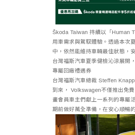
Škoda Taiwan 持續以「Hu
用車需求與駕馭體驗。透過本次
中，依然能維持車輛最佳狀態，
台灣福斯汽車夏季健檢沁涼展開，
專屬回廠禮遇券
台灣福斯汽車總裁 Steffen K
到來， Volkswagen不僅推
畫會員車主們獻上一系列的專屬
期前做好萬全準備，在安心順暢