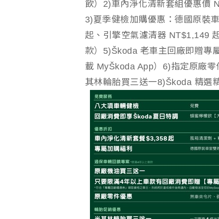
飲）2)車內淨化清新套組優惠價 N
3)夏季健檢加購優惠：德國原裝車室
起、引擎空氣濾清器 NT$1,14
款）5)Škoda 老車主回廠即
載 MyŠkoda App）6)指定原
其林輪胎買三送一8)Škoda 精選