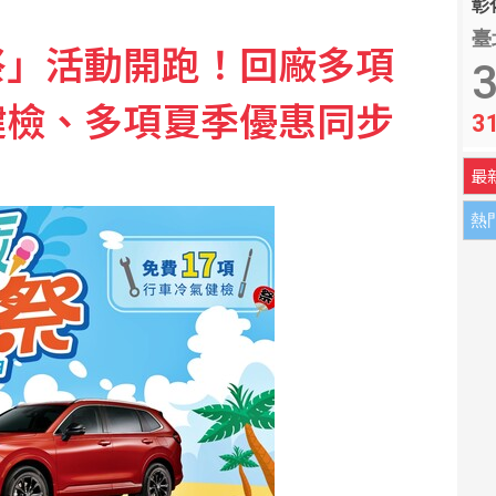
彰化
臺
祭」活動開跑！回廠多項
法後成本增32% 價格需適度反映
3
健檢、多項夏季優惠同步
3
失蹤1天 空拍機尋獲遺體
最
熱