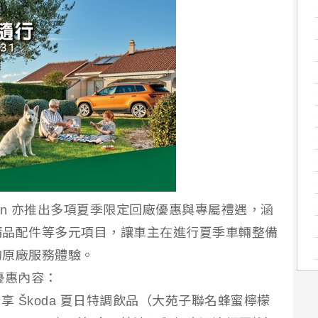
iwan 亦推出多項夏季限定回廠優惠與專屬禮遇，涵
精品配件等多元項目，讓車主在進行夏季車輛整備
的原廠服務體驗。
優惠內容：
即享 Škoda 夏日特調飲品（大苑子聯名蜂蜜檸檬