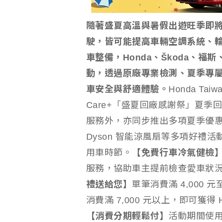
隨著盛夏高溫與暑假出遊旺季即
駛，皆可能提高車輛空調系統、
車整備，Honda、Škoda、
動，透過原廠專業檢測、夏季專
車安全與舒適體驗。
Honda Tai
Care+「盛夏回廠感謝祭」夏季
服務外，亦同步推出多項夏季優惠套餐
Dyson 智能涼風扇等多項好禮
用車時節。
【免費行車冷氣健檢
服務，協助車主提前檢查愛車狀
禮送給您】
單筆消費滿 4,000 元
消費滿 7,000 元以上，即可獲
【消費分期輕鬆付】
活動期間使