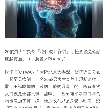
20歲男大生突然「吃什麼都變甜」，檢查後竟確診
腦膠質瘤。（示意圖／Pixabay）
[周刊王CTWANT] 大陸北京大學深圳醫院近日公布
一起罕見病例，一名20歲男大生突然出現離奇症
狀，不論吃鹹的、辣的、酸的還是苦的，所有食物
入口後竟全都只剩「甜味」，甚至連平常重口味食
物也像加了糖一樣。他原以為只是身體小毛病，沒