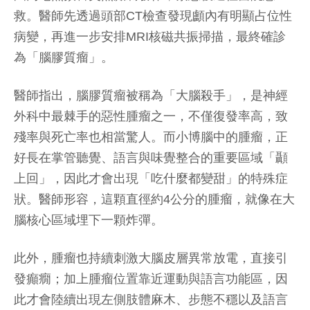
救。醫師先透過頭部CT檢查發現顱內有明顯占位性
病變，再進一步安排MRI核磁共振掃描，最終確診
為「腦膠質瘤」。
醫師指出，腦膠質瘤被稱為「大腦殺手」，是神經
外科中最棘手的惡性腫瘤之一，不僅復發率高，致
殘率與死亡率也相當驚人。而小博腦中的腫瘤，正
好長在掌管聽覺、語言與味覺整合的重要區域「顳
上回」，因此才會出現「吃什麼都變甜」的特殊症
狀。醫師形容，這顆直徑約4公分的腫瘤，就像在大
腦核心區域埋下一顆炸彈。
此外，腫瘤也持續刺激大腦皮層異常放電，直接引
發癲癇；加上腫瘤位置靠近運動與語言功能區，因
此才會陸續出現左側肢體麻木、步態不穩以及語言