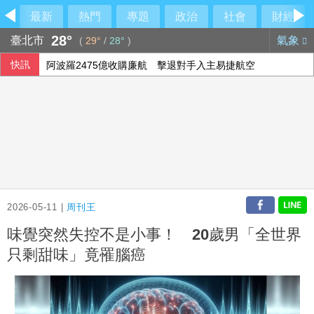
最新
熱門
專題
政治
社會
財經
28°
臺北市
氣象
(
29°
/
28°
)
快訊
阿波羅2475億收購廉航 擊退對手入主易捷航空
投資人評估企業財報 歐股互有漲跌
西班牙飛地移民危機 官員促歐盟用籌碼確保摩洛哥配合
2026-05-11 |
周刊王
味覺突然失控不是小事！ 20歲男「全世界
只剩甜味」竟罹腦癌