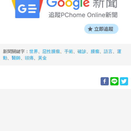
新聞關鍵字：
世界
、
惡性腫瘤
、
手術
、
確診
、
腫瘤
、
語言
、
運
動
、
醫師
、
頭痛
、
黃金