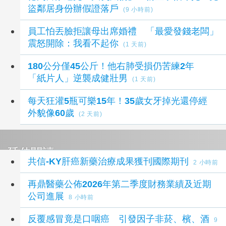
盜鄰居身份辦假證落戶
(9 小時前)
員工怕丟臉拒讓母出席婚禮 「最愛發錢老闆」
震怒開除：我看不起你
(1 天前)
180公分僅45公斤！他右肺受損仍苦練2年
「紙片人」逆襲成健壯男
(1 天前)
每天狂灌5瓶可樂15年！35歲女牙掉光還停經
外貌像60歲
(2 天前)
延伸閱讀
共信-KY肝癌新藥治療成果獲刊國際期刊
2 小時前
再鼎醫藥公佈2026年第二季度財務業績及近期
公司進展
8 小時前
反覆感冒竟是口咽癌 引發因子非菸、檳、酒
9