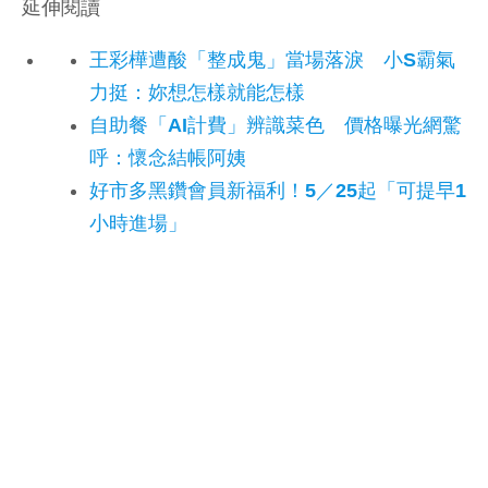
延伸閱讀
王彩樺遭酸「整成鬼」當場落淚 小S霸氣
力挺：妳想怎樣就能怎樣
自助餐「AI計費」辨識菜色 價格曝光網驚
呼：懷念結帳阿姨
好市多黑鑽會員新福利！5／25起「可提早1
小時進場」