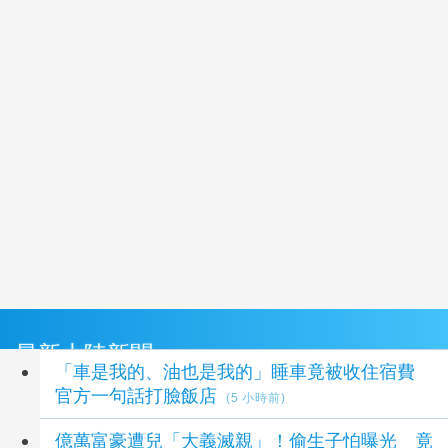
最新大陸新聞
「車是我的、油也是我的」睡車竟被收住宿費
官方一句話打臉飯店
(5 小時前)
億萬富豪遭兒「大義滅親」！偷生子怕曝光 竟