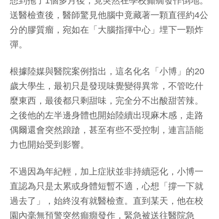
想到拖了1個多月後，竟突然在學校癲癇發作倒地。
送醫檢查後，醫師驚見他腦中竟藏著一顆直徑約4公
分的膠質瘤，宛如在「大腦指揮中心」埋下一顆炸
彈。
根據陸媒與醫院案例指出，這名化名「小博」的20
歲大學生，最初只是發現味覺變得異常，不管吃什
麼東西，最後都只剩甜味，完全分不出酸甜苦辣。
之後他的左半邊身體也開始陸續出現麻木感，走路
偶爾還會突然踉蹌，甚至有些不受控制，連言語能
力也開始受到影響。
不過因為年紀輕，加上症狀並非持續惡化，小博一
直認為只是太累或身體短暫不適，心想「撐一下就
過去了」，始終沒有就醫檢查。直到某天，他在校
園內毫無預警突然癲癇發作，緊急被送往醫院急