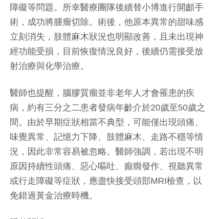
障礙等問題。所幸醫療團隊後續替小博進行開顱手
術，成功將腫瘤切除。術後，他原本異常的甜味感
立刻消失，肢體麻木狀況也明顯改善，且未出現神
經功能受損，目前恢復情況良好，後續仍需接受放
射治療與化學治療。
醫師也提醒，腦膠質瘤並非老年人才會罹患的疾
病，約有三分之二患者發病年齡介於20歲至50歲之
間。由於早期症狀相當不典型，可能僅出現頭痛、
味覺異常、記憶力下降、肢體麻木、走路不穩等情
況，因此非常容易被忽略。醫師強調，若出現不明
原因持續性頭痛、惡心嘔吐、癲癇發作、視聽異常
或行走障礙等症狀，應盡快接受頭部MRI檢查，以
免錯過黃金治療時機。