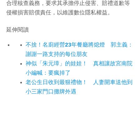
合理核查義務，要求其承擔停止侵害、賠禮道歉等
侵權損害賠償責任，以維護數位隱私權益。
延伸閱讀
不捨！名廚經營23年餐廳將熄燈 郭主義：
謝謝一路支持的每位朋友
神似「朱元璋」的娃娃！ 真相讓故宮南院
小編喊：要瘋掉了
老公生日收到最狠禮物！ 人妻開車送他到
小三家門口攤牌外遇