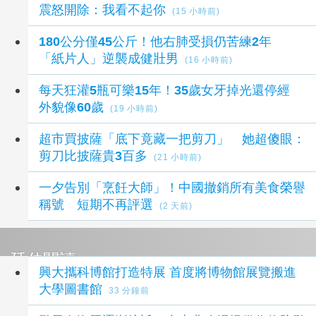
震怒開除：我看不起你
(15 小時前)
180公分僅45公斤！他右肺受損仍苦練2年
「紙片人」逆襲成健壯男
(16 小時前)
每天狂灌5瓶可樂15年！35歲女牙掉光還停經
外貌像60歲
(19 小時前)
超市買披薩「底下竟藏一把剪刀」 她超傻眼：
剪刀比披薩貴3百多
(21 小時前)
一夕告別「烹飪大師」！中國撤銷所有美食榮譽
稱號 短期不再評選
(2 天前)
延伸閱讀
興大攜科博館打造特展 首度將博物館展覽搬進
大學圖書館
33 分鐘前