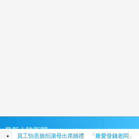
最新大陸新聞
員工怕丟臉拒讓母出席婚禮 「最愛發錢老闆」