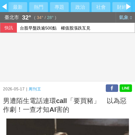
最新
熱門
專題
政治
社會
財經
32°
臺北市
氣象
(
34°
/
28°
)
快訊
台股早盤跌逾500點 權值股漲跌互見
用對待豆腐的方式對待眼睛！眼科醫揭「4件事」絕不可以對
侯友宜交棒一尊關公給李四川 背後故事曝光
股匯兩樣情 新台幣早盤升快1角見32.23元
2026-05-17 |
周刊王
男遭陌生電話連環call「要買豬」 以為惡
作劇！一查才知AI害的