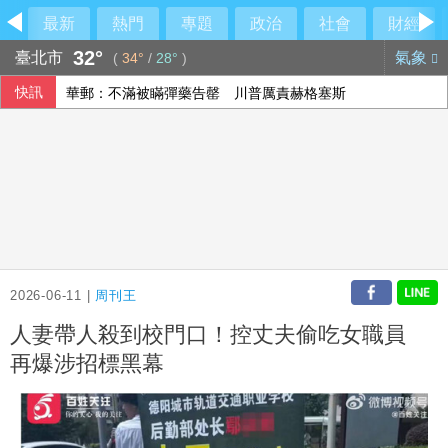
最新
熱門
專題
政治
社會
財經
32°
臺北市
氣象
(
34°
/
28°
)
快訊
民眾黨控徐佳青帶兒登東沙島 監院開罰
美國爆墨西哥辣椒染沙門氏菌 全美27州345人感染
中國國徽貼進台中社宅！市府認AI出包
華郵：不滿被瞞彈藥告罄 川普厲責赫格塞斯
2026-06-11 |
周刊王
人妻帶人殺到校門口！控丈夫偷吃女職員
再爆涉招標黑幕