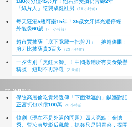
180公分僅45公斤！他右肺受損仍苦練2年
「紙片人」逆襲成健壯男
(19 小時前)
每天狂灌5瓶可樂15年！35歲女牙掉光還停經
外貌像60歲
(21 小時前)
超市買披薩「底下竟藏一把剪刀」 她超傻眼：
剪刀比披薩貴3百多
(23 小時前)
一夕告別「烹飪大師」！中國撤銷所有美食榮譽
稱號 短期不再評選
(2 天前)
延伸閱讀
保險高層偷吃貴婦還傳「下面濕濕的」鹹溼對話
正宮抓包求償100萬
20 小時前
韓劇《現在不是外遇的問題》四大亮點！金憓
秀、曹汝貞雙影后飆戲，抓姦只是開胃菜，揭開
豪門婚姻背後的血腥密謀