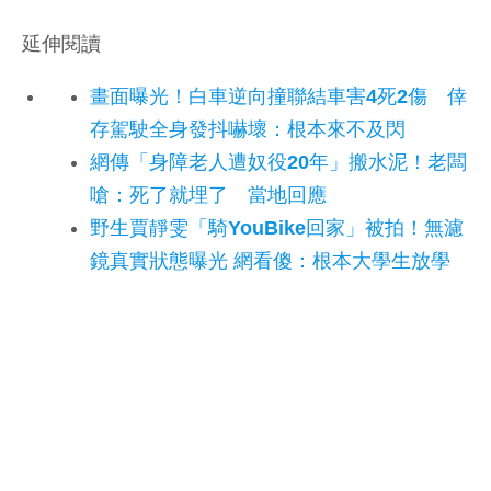
延伸閱讀
畫面曝光！白車逆向撞聯結車害4死2傷 倖
存駕駛全身發抖嚇壞：根本來不及閃
網傳「身障老人遭奴役20年」搬水泥！老闆
嗆：死了就埋了 當地回應
野生賈靜雯「騎YouBike回家」被拍！無濾
鏡真實狀態曝光 網看傻：根本大學生放學