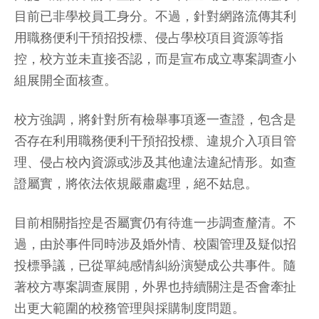
目前已非學校員工身分。不過，針對網路流傳其利
用職務便利干預招投標、侵占學校項目資源等指
控，校方並未直接否認，而是宣布成立專案調查小
組展開全面核查。
校方強調，將針對所有檢舉事項逐一查證，包含是
否存在利用職務便利干預招投標、違規介入項目管
理、侵占校內資源或涉及其他違法違紀情形。如查
證屬實，將依法依規嚴肅處理，絕不姑息。
目前相關指控是否屬實仍有待進一步調查釐清。不
過，由於事件同時涉及婚外情、校園管理及疑似招
投標爭議，已從單純感情糾紛演變成公共事件。隨
著校方專案調查展開，外界也持續關注是否會牽扯
出更大範圍的校務管理與採購制度問題。