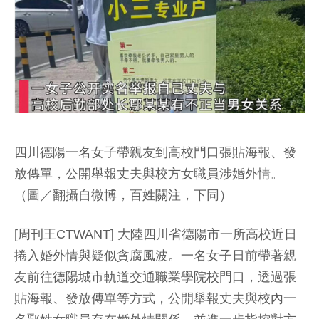
四川德陽一名女子帶親友到高校門口張貼海報、發
放傳單，公開舉報丈夫與校方女職員涉婚外情。
（圖／翻攝自微博，百姓關注，下同）
[周刊王CTWANT] 大陸四川省德陽市一所高校近日
捲入婚外情與疑似貪腐風波。一名女子日前帶著親
友前往德陽城市軌道交通職業學院校門口，透過張
貼海報、發放傳單等方式，公開舉報丈夫與校內一