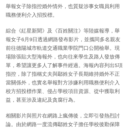
舉報女子除指控婚外情外，也質疑涉事女職員利用
職務便利介入招投標。
綜合《紅星新聞》及《百姓關注》等陸媒報導，舉
報女子6月9日透過網路發布影片，並攜同多名親友
前往德陽城市軌道交通職業學院門口公開檢舉。現
場除張貼大型海報外，也向往來學生及路人發放傳
單，希望讓更多人了解事件經過。海報內容列出5項
指控，除了指稱丈夫與鄢姓女子長期維持婚外不正
當關係外，也實名舉報對方涉嫌利用職務便利介入
校方招投標作業、侵占學校項目資源、從中獲取利
益，甚至涉及違紀及貪腐行為。
相關影片與照片在網路上瘋傳後，立即引發熱烈討
論。由於網路一度流傳鄢姓女子擔任學校後勤保障