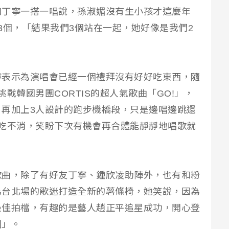
和丁寧一搭一唱說，孫淑媚沒有生小孩才這麼年
3個，「結果我們3個站在一起，她好像是我們2
寧表示為演唱會已經一個禮拜沒有好好吃東西，隨
戰韓國男團CORTIS的超人氣歌曲「GO!」，
再加上3人設計的跑步機橋段，只是邊唱邊跳還
吃不消，笑盼下次有機會再合體能靜靜地唱歌就
歌曲，除了有好友丁寧、鍾欣凌助陣外，也有和粉
為台北場的歌迷打造全新的薯條椅，她笑說，因為
最佳拍檔，有趣的是藝人趙正平追星成功，開心登
圓」。