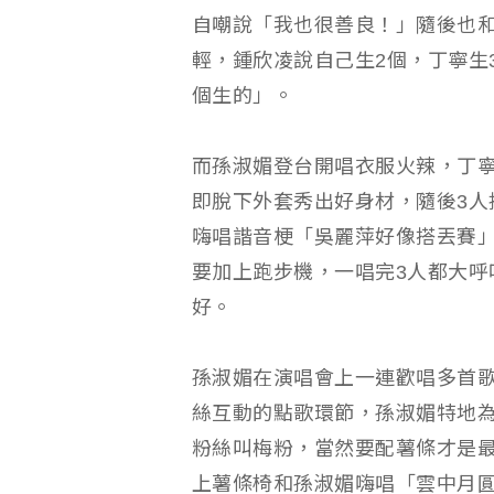
自嘲說「我也很善良！」隨後也
輕，鍾欣凌說自己生2個，丁寧生
個生的」。
而孫淑媚登台開唱衣服火辣，丁
即脫下外套秀出好身材，隨後3人挑
嗨唱諧音梗「吳麗萍好像搭丟賽」
要加上跑步機，一唱完3人都大呼
好。
孫淑媚在演唱會上一連歡唱多首
絲互動的點歌環節，孫淑媚特地
粉絲叫梅粉，當然要配薯條才是
上薯條椅和孫淑媚嗨唱「雲中月