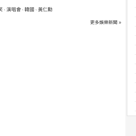
笑
演唱會
韓國
黃仁勳
、
、
、
更多娛樂新聞 »