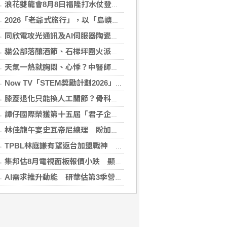
浪花雙龍會8月8日福隆打水仗登場 尚有免費名額快報名，還可抽住宿券！
2026「老爺式旅行」，以「島嶼的弦外之音」為題 帶旅人開箱歌劇院後台、探訪地下舞廳年代及體驗民歌
同欣電攻光通訊及AI伺服器陶瓷基板 明年業績看佳
貓公部落釀酒節、石梯坪圍火派對 分別在中秋與國慶連假登場
天氣一熱就胸悶、心悸？中醫師提醒：高溫讓心臟負擔大增，別輕忽身體警訊
Now TV「STEM獎勵計劃2026」正式開始｜獲長隆度假區全力支持 推出《主題樂園有趣科學大探索》第二季及「長隆小科學家大獎」
膝蓋退化只能換人工關節？骨科醫師解析「退化性關節炎」治療評估
譚仔國際榮獲第十五屆「君子企業獎」 卓越ESG及營商表現備受肯定
林佳龍午宴史瓦帝尼總理 盼加強各領域雙邊合作
TPBL林庭謙有望返台加盟戰神 陳冠全笑稱不是AI嗎
集邦估8月電視面板報價小跌 顯示器及NB面板持平
AI需求推升動能 研華估第3季營收雙增、毛利率持穩