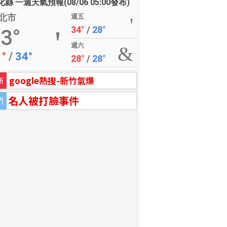
縣 一週天氣預報(08/06 05:00發布)
北市
週五
34°
/
28°
3°
週六
1°
/
34°
28°
/
28°
google熱搜-新竹氣爆
新
名人被打臉事件
門