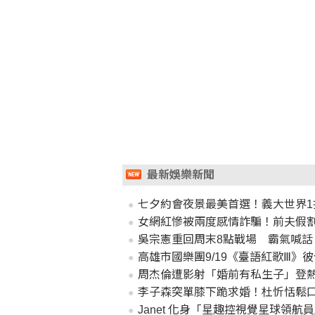
最新娛樂新聞
七夕約會夜景最美首選！義大世界1
女網紅慘被兩度感情詐騙！前夫假割頸
吳宗憲重回周末8點戰場 霸氣喊話「P
高雄市國樂團9/19《臺語紅歌Ⅲ》
周杰倫遭影射「婚前有私生子」登
李子森突單膝下跪求婚！杜忻恬鬆
Janet 化身「星趣控視覺星球領航