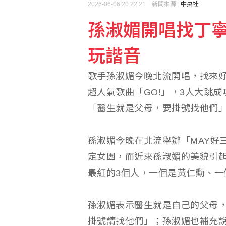
2026-06-06 20:22:21 新聞來源 :
中央社
孫淑媚開唱找丁寧
林昱(王民)6局好投奪3A
玩諧音
美智庫：北京研擬降台新
歌手孫淑媚今晚北流開唱，找來好友
超人氣歌曲「GO!」，3人大跳
「醫生就是父母，要掛號找他們
孫淑媚今晚在北流舉辦「MAY好
定女團，而近來孫淑媚的美貌引
最紅的3個人，一個是黃仁勳、一
孫淑媚表示醫生就是自己的父母
掛號請找他們」；孫淑媚也補充