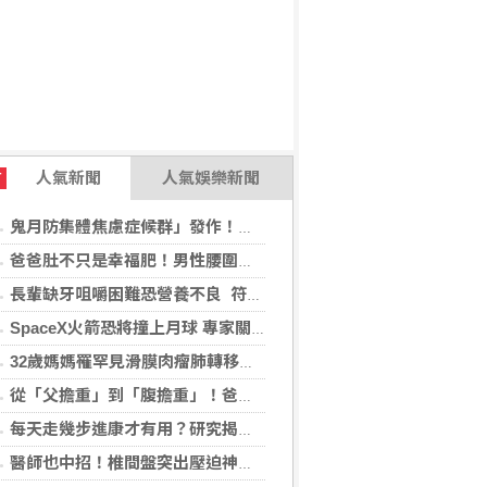
人氣新聞
人氣娛樂新聞
T
鬼月防集體焦慮症候群」發作！醫揭：安度民俗月2大「認知調適」對策
爸爸肚不只是幸福肥！男性腰圍逾90公分 醫籲留意脂肪肝風險
長輩缺牙咀嚼困難恐營養不良 符合「這二身分」可申請假牙補助
SpaceX火箭恐將撞上月球 專家關注衝擊後果
32歲媽媽罹罕見滑膜肉瘤肺轉移！立體定位精準放療SBRT，控制轉移病灶
從「父擔重」到「腹擔重」！爸爸肚恐暗藏中年男性健康危機
每天走幾步進康才有用？研究揭：5000步即可降低37%死亡風險
醫師也中招！椎間盤突出壓迫神經 微創內視鏡手術助重返正常生活