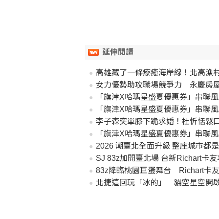
延伸閱讀
高雄藏了一條療癒海岸線！北高漁
女力優勢助攻職場競爭力 永慶房
「旗津X哈瑪星盛夏優惠券」串聯風箏節 首週吸
「旗津X哈瑪星盛夏優惠券」串聯風
李子森突單膝下跪求婚！杜忻恬鬆
「旗津X哈瑪星盛夏優惠券」串聯風
2026 潮臺北全面升級 整座城市都
SJ 83z加開臺北場 台新Richart
83z降臨桃園巨蛋舞台 Richart
北捷這回玩「冰的」 貓空星空開