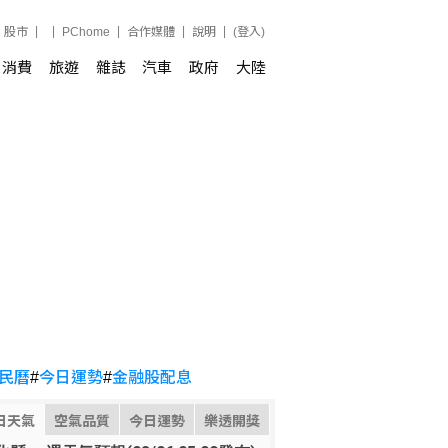
股市
PChome
合作媒體
說明
(登入)
消費
旅遊
雜誌
汽車
政府
大陸
民曆
#
今日運勢
#
金融股配息
日天氣
空氣品質
今日運勢
樂透開獎