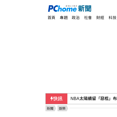
首頁
專題
政治
社會
財經
科技
快訊
NBA太陽續留「惡棍」布
新聞
娛樂
東京大學網頁嵌入「六四