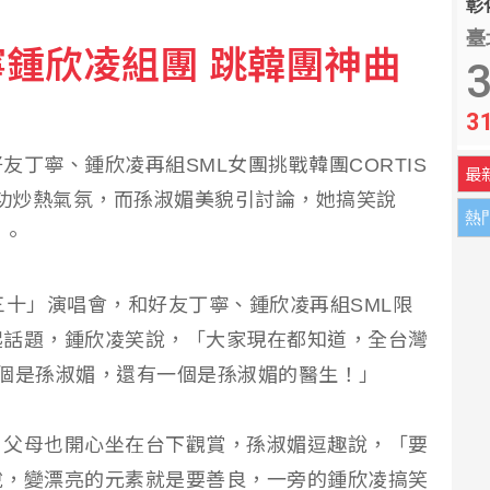
彰化
臺
鍾欣凌組團 跳韓團神曲
第6勝 鄭宗哲3度上壘
3
3
策 封鎖斬首認知戰三合一
丁寧、鍾欣凌再組SML女團挑戰韓團CORTIS
最
成功炒熱氣氛，而孫淑媚美貌引討論，她搞笑說
熱
」。
三十」演唱會，和好友丁寧、鍾欣凌再組SML限
起話題，鍾欣凌笑說，「大家現在都知道，全台灣
個是孫淑媚，還有一個是孫淑媚的醫生！」
，父母也開心坐在台下觀賞，孫淑媚逗趣說，「要
說，變漂亮的元素就是要善良，一旁的鍾欣凌搞笑