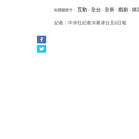
互動
全台
全新
戲劇
搞
新聞關鍵字：
、
、
、
、
記者：中央社記者洪素津台北6日電