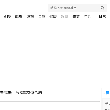
國際
職場
運勢
星座
健康
娛樂
體育
生活
上班族
魯克斯 簽3年23億合約
#
農
今
天安門」 教授被處停職3天