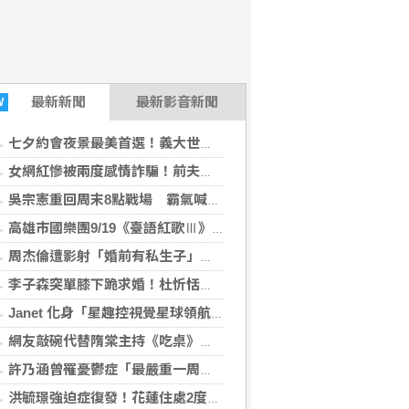
最新
新聞
最新影音新聞
W
七夕約會夜景最美首選！義大世界1折搶精品 夜景＋K歌摩天輪浪漫爆表
女網紅慘被兩度感情詐騙！前夫假割頸詐光200萬再遇假富商「養套殺2000萬」
吳宗憲重回周末8點戰場 霸氣喊話「Passion一定要在」
高雄市國樂團9/19《臺語紅歌Ⅲ》彼个年代音樂會
周杰倫遭影射「婚前有私生子」登熱搜 經紀公司怒斥造謠
李子森突單膝下跪求婚！杜忻恬鬆口點頭條件
Janet 化身「星趣控視覺星球領航員」首度帶帥兒Egan公開同台
網友敲碗代替隋棠主持《吃桌》 Janet：我是來玩的
許乃涵曾罹憂鬱症「最嚴重一周沒洗澡」！每天醒來就哭 喊話：出毛病就去看諮商
洪毓璟強迫症復發！花蓮住處2度失火留陰影 出門前狂拍插頭、彈指確認