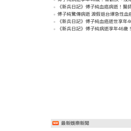
《新兵日記》傅子純血癌病逝！醫師
傅子純驚傳病逝 渡假返台爆急性血
《新兵日記》傅子純血癌逝世享年4
《新兵日記》傅子純病逝享年46歲
最新娛樂新聞