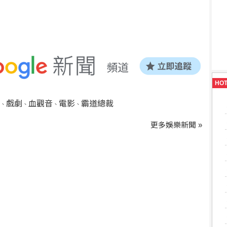
HO
戲劇
血觀音
電影
霸道總裁
、
、
、
、
更多娛樂新聞 »