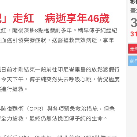
彰化
臺
」走紅 病逝享年46歲
強化委託製造 爭取全球訂單
3
紅，隨後深耕8點檔戲劇多年。稍早傅子純經紀
3
境發展 持續爭取預算
性血癌引發突發症狀，送醫搶救無效病逝，享年
最
熱
純日前才剛結束一段前往印尼峇里島的放鬆渡假行
。今天下午，傅子純突然失去呼吸心跳，情況極度
院進行搶救。
肺復甦術（CPR）與各項緊急救治措施，但急
時全力搶救，最終仍無法挽回傅子純的生命。