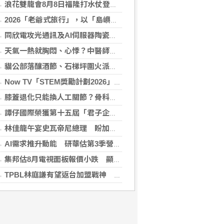
浪花雙龍會8月8日福隆打水仗登場 尚有免費名額快報名，還可抽住宿券！
2026「老爺式旅行」，以「島嶼的弦外之音」為題 帶旅人開箱歌劇院後台、探訪地下舞廳年代及體驗民歌
同欣電攻光通訊及AI伺服器陶瓷基板 明年業績看佳
天氣一熱就胸悶、心悸？中醫師提醒：高溫讓心臟負擔大增，別輕忽身體警訊
貓公部落釀酒節、石梯坪圍火派對 分別在中秋與國慶連假登場
Now TV「STEM獎勵計劃2026」正式開始｜獲長隆度假區全力支持 推出《主題樂園有趣科學大探索》第二季及「長隆小科學家大獎」
膝蓋退化只能換人工關節？骨科醫師解析「退化性關節炎」治療評估
譚仔國際榮獲第十五屆「君子企業獎」 卓越ESG及營商表現備受肯定
林佳龍午宴史瓦帝尼總理 盼加強各領域雙邊合作
AI需求推升動能 研華估第3季營收雙增、毛利率持穩
集邦估8月電視面板報價小跌 顯示器及NB面板持平
TPBL林庭謙有望返台加盟戰神 陳冠全笑稱不是AI嗎