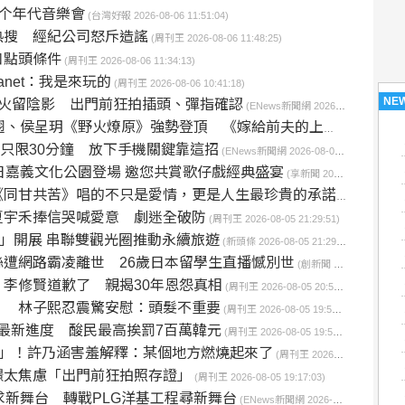
彼个年代音樂會
(台灣好報 2026-08-06 11:51:04)
熱搜 經紀公司怒斥造謠
(周刊王 2026-08-06 11:48:25)
口點頭條件
(周刊王 2026-08-06 11:34:13)
net：我是來玩的
(周刊王 2026-08-06 10:41:18)
NE
失火留陰影 出門前狂拍插頭、彈指確認
(ENews新聞網 2026-08-06 09:10:02)
呈玥《野火燎原》強勢登頂 《嫁給前夫的上司後》大女主逆襲爆紅
3C只限30分鐘 放下手機關鍵靠這招
(ENews新聞網 2026-08-06 08:50:04)
日嘉義文化公園登場 邀您共賞歌仔戲經典盛宴
(享新聞 2026-08-06 07:49:59)
《同甘共苦》唱的不只是愛情，更是人生最珍貴的承諾
(創新聞 2026-08
夏宇禾捧信哭喊愛意 劇迷全破防
(周刊王 2026-08-05 21:29:51)
冠海岸」開展 串聯雙觀光圈推動永續旅遊
(新頭條 2026-08-05 21:29:12)
絲遭網路霸凌離世 26歲日本留學生直播憾別世
(創新聞 2026-08-05 21:03:54)
李修賢道歉了 親揭30年恩怨真相
(周刊王 2026-08-05 20:55:18)
」 林子熙忍震驚安慰：頭髮不重要
(周刊王 2026-08-05 19:54:01)
最新進度 酸民最高挨罰7百萬韓元
(周刊王 2026-08-05 19:50:10)
火」！許乃涵害羞解釋：某個地方燃燒起來了
(周刊王 2026-08-05 19:26:49)
璟太焦慮「出門前狂拍照存證」
(周刊王 2026-08-05 19:17:03)
求新舞台 轉戰PLG洋基工程尋新舞台
(ENews新聞網 2026-08-05 18:40:03)