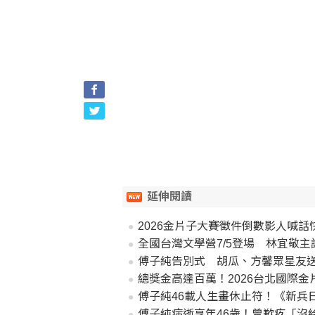
延伸閱讀
2026金片子大賽徵件倒數影人喊
全國台灣文學營7/5登場 林宜敬主
傅子純告別式 胡瓜、方馨眾星友
總獎金高達百萬！2026台北國際
傅子純46載人生畫休止符！《新兵
傅子純病逝享年46歲！曾歉疚「沒