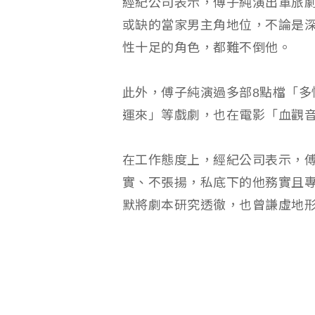
經紀公司表示，傅子純演出軍旅劇
或缺的當家男主角地位，不論是
性十足的角色，都難不倒他。
此外，傅子純演過多部8點檔「多
運來」等戲劇，也在電影「血觀
在工作態度上，經紀公司表示，
實、不張揚，私底下的他務實且
默將劇本研究透徹，也曾謙虛地