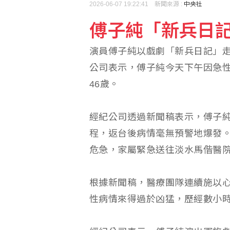
2026-06-07 19:22:41 新聞來源 :
中央社
傅子純「新兵日記
林世嘉：台灣再生醫療應
演員傅子純以戲劇「新兵日記」走
卓榮泰：維護台灣文化環
公司表示，傅子純今天下午因急
46歲。
經紀公司透過新聞稿表示，傅子
程，返台後病情毫無預警地爆發
危急，家屬緊急送往淡水馬偕醫
根據新聞稿，醫療團隊連續施以心
性病情來得過於凶猛，歷經數小