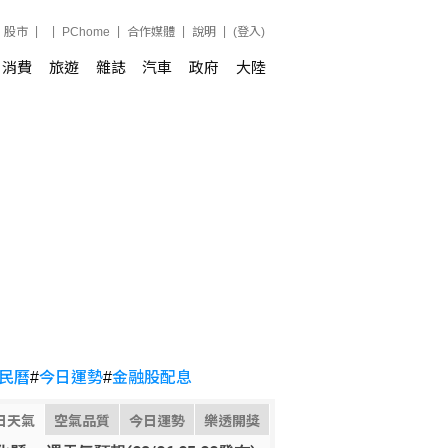
股市
PChome
合作媒體
說明
(登入)
消費
旅遊
雜誌
汽車
政府
大陸
民曆
#
今日運勢
#
金融股配息
日天氣
空氣品質
今日運勢
樂透開獎