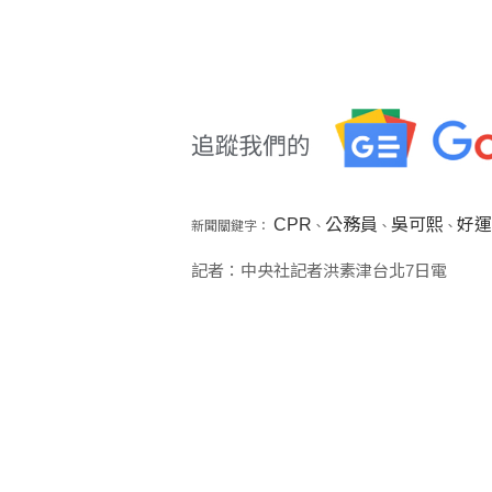
CPR
公務員
吳可熙
好運
新聞關鍵字：
、
、
、
記者：中央社記者洪素津台北7日電