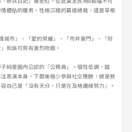
「新兵日記」後走紅，從此奠定民視8點檔不可
深情體貼的暖男、性格沉穩的霸道總裁，還是草根
情城市」、「愛的榮耀」、「市井豪門」、「好
音」和吳可熙有激烈吻戲。
傅子純是圈內公認的「公務員」，個性低調、踏
專注表演本身，下戲後極少參與社交應酬，總是默
形容自己是「沒有天分，只是在及格邊緣努力」。