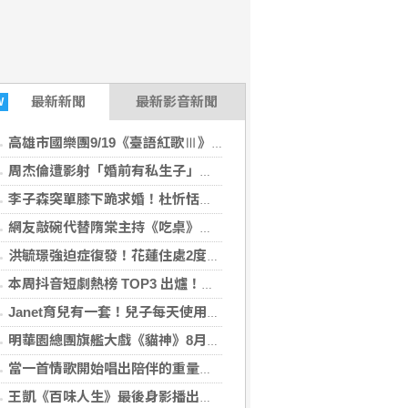
最新
新聞
最新影音新聞
W
(ENews新聞網 2026-08-06 09:00:02)
高雄市國樂團9/19《臺語紅歌Ⅲ》彼个年代音樂會
周杰倫遭影射「婚前有私生子」登熱搜 經紀公司怒斥造謠
李子森突單膝下跪求婚！杜忻恬鬆口點頭條件
-06 00:12:06)
網友敲碗代替隋棠主持《吃桌》 Janet：我是來玩的
洪毓璟強迫症復發！花蓮住處2度失火留陰影 出門前狂拍插頭、彈指確認
本周抖音短劇熱榜 TOP3 出爐！張翅、侯呈玥《野火燎原》強勢登頂 《嫁給前夫的上司後》大女主逆襲爆紅
Janet育兒有一套！兒子每天使用3C只限30分鐘 放下手機關鍵靠這招
明華園總團旗艦大戲《貓神》8月9日嘉義文化公園登場 邀您共賞歌仔戲經典盛宴
當一首情歌開始唱出陪伴的重量 《同甘共苦》唱的不只是愛情，更是人生最珍貴的承諾
王凱《百味人生》最後身影播出！夏宇禾捧信哭喊愛意 劇迷全破防