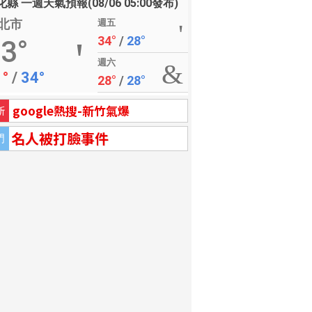
縣 一週天氣預報(08/06 05:00發布)
北市
週五
34°
/
28°
3°
週六
1°
/
34°
28°
/
28°
google熱搜-新竹氣爆
新
名人被打臉事件
門