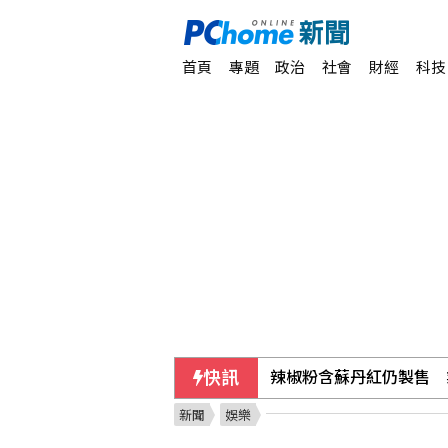
首頁
專題
政治
社會
財經
科技
快訊
辣椒粉含蘇丹紅仍製售 
新聞
娛樂
國安基金護盤獲利近百億