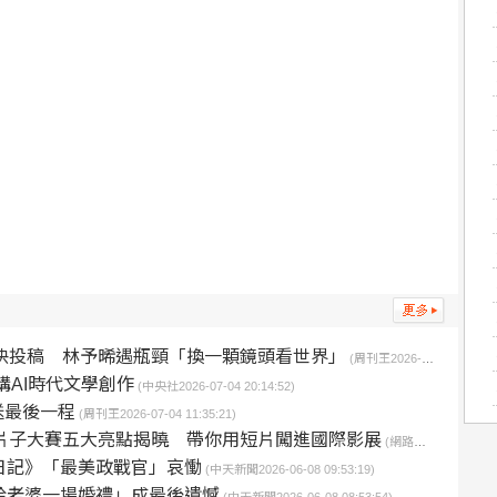
話快投稿 林予晞遇瓶頸「換一顆鏡頭看世界」
(周刊王2026-07-14 11:43:57)
講AI時代文學創作
(中央社2026-07-04 20:14:52)
送最後一程
(周刊王2026-07-04 11:35:21)
金片子大賽五大亮點揭曉 帶你用短片闖進國際影展
(網路溫度計2026-06-16 15:00:00)
日記》「最美政戰官」哀慟
(中天新聞2026-06-08 09:53:19)
給老婆一場婚禮」成最後遺憾