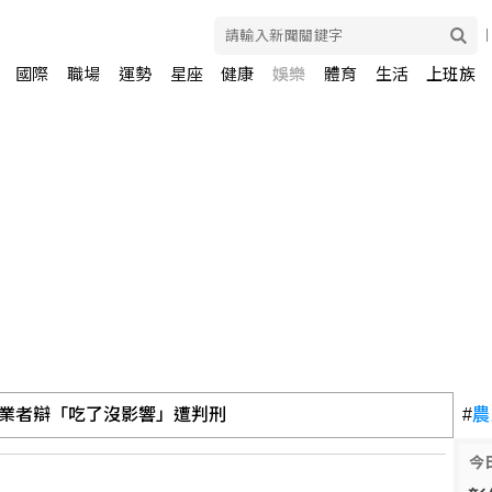
國際
職場
運勢
星座
健康
娛樂
體育
生活
上班族
業者辯「吃了沒影響」遭判刑
#
農
今
 8檔個股名單曝光