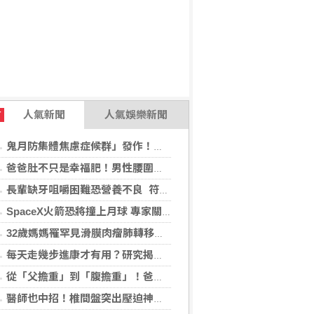
人氣新聞
人氣娛樂新聞
T
鬼月防集體焦慮症候群」發作！醫揭：安度民俗月2大「認知調適」對策
爸爸肚不只是幸福肥！男性腰圍逾90公分 醫籲留意脂肪肝風險
長輩缺牙咀嚼困難恐營養不良 符合「這二身分」可申請假牙補助
SpaceX火箭恐將撞上月球 專家關注衝擊後果
32歲媽媽罹罕見滑膜肉瘤肺轉移！立體定位精準放療SBRT，控制轉移病灶
每天走幾步進康才有用？研究揭：5000步即可降低37%死亡風險
從「父擔重」到「腹擔重」！爸爸肚恐暗藏中年男性健康危機
醫師也中招！椎間盤突出壓迫神經 微創內視鏡手術助重返正常生活