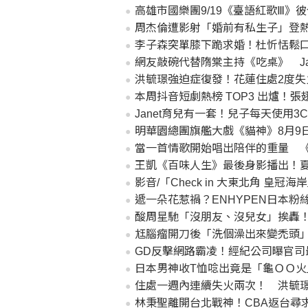
高雄市國樂團9/19《臺語紅歌Ⅲ》
周杰倫遭影射「婚前有私生子」登
李子森突單膝下跪求婚！杜忻恬鬆
網友敲碗代替隋棠主持《吃桌》 Ja
洪毓璟強迫症復發！花蓮住處2度
本周抖音短劇熱榜 TOP3 出爐！張翅、侯
Janet育兒有一套！兒子每天使用
明華園總團旗艦大戲《貓神》8月9
當一首情歌開始唱出陪伴的重量 
王凱《百味人生》最後身影播出！
影音/「Check in 大東北角 皇
遞一朵花惹禍？ENHYPEN日本粉
酸周星馳「沒朋友、沒兒女」挨轟！
尪腦瘤開刀後「洗個澡出來變禿頭
GD反擊網路霸凌！經紀公司曝官司
日本男神收T恤唸出竟是「龜ＯＯ
住處一週內連續失火兩次！ 洪毓
林秉聖離開台北戰神！CBA返台尋