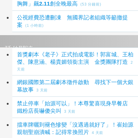
胸舞」飆2.11創全晚最高
(53 分鐘前)
公視經費恐遭刪凍 無國界記者組織等籲撤提
案
(1 小時前)
延伸閱讀
首獎劇本《老子》正式拍成電影！郭富城、王柏
傑、陳意涵、楊貴媚領銜主演 金獎團隊打造
2
天前
網銀國際第二屆劇本徵件啟動 尋找下一個大銀
幕故事
3 天前
禁止停車「始源可以」！本尊驚喜現身早餐店
鐵粉店長嚇傻尖叫
3 天前
擋車牌曬到褪色慘變「沒遇過就好了」！崔始源
親朝聖崩潰喊：記得常換照片
4 天前