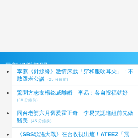
最新娛樂新聞
李燕《針線緣》激情床戲「穿和服吹耳朵」：不
敢跟老公講
(25 分鐘前)
驚聞方志友楊銘威離婚 李易：各自祝福就好
(38 分鐘前)
同台老婆六月舊愛霍正奇 李易笑認進組前先做
醫美
(45 分鐘前)
《SBS歌謠大戰》在台收視出爐！ATEEZ「震