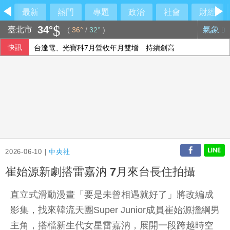
最新
熱門
專題
政治
社會
財經
34°
臺北市
氣象
(
36°
/
32°
)
快訊
台達電、光寶科7月營收年月雙增 持續創高
力挺巧慧！風神寶寶劇團團長：她會為你思考
馬來西亞外長：緬甸願接回5000難民 安排船隻遣返
打造越南出口基地計畫遇挫 Shein中國供應鏈難取代
2026-06-10 |
中央社
崔始源新劇搭雷嘉汭 7月來台長住拍攝
直立式滑動漫畫「要是未曾相遇就好了」將改編成
影集，找來韓流天團Super Junior成員崔始源擔綱男
主角，搭檔新生代女星雷嘉汭，展開一段跨越時空