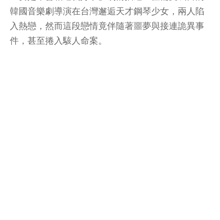
韓國音樂劇導演在台灣邂逅天才鋼琴少女，兩人陷
入熱戀，然而這段戀情竟伴隨著噩夢與接連詭異事
件，甚至捲入駭人命案。