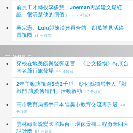
前員工才轉投李多慧！Joeman再談建文爆紅
認「很清楚他的價值」
(1 小時前)
吳宗憲、Lulu與陳漢典再合體 胡瓜樂見活絡
電視圈
(1 小時前)
延伸閱讀
穿梭在地美饌與聲響迷宮 《台文怪物》特展台
南老爺行旅登場
44 分鐘前
2年主動訪視逾5萬2千戶 彰化縣獨居老人「敲
敲門 讓愛傳進門」活動啟動
47 分鐘前
高市教育局攜手日本陸奧市教育交流再升級
48
分鐘前
雲林綠廊蛻變國際舞台 環保景觀工程勇奪四大
設計獎
52 分鐘前