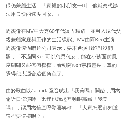
碌仍兼顧生活，「家裡的小朋友一叫，他就會想辦
法用最快的速度回家。」
周杰倫在MV中大秀60年代復古舞蹈，並融入現代父
親兼顧家庭與工作的生活樣態。MV由阿Ken主演，
周杰倫透過唱片公司表示，要本色演出絕對沒問
題，「不過阿Ken可以忽男忽女，能在小孩面前風
度翩翩又能瘋瘋癲癲，看到阿Ken穿精靈裝，真的
覺得他太適合這個角色了。」
由於歌曲以Jacinda童音喊出「我美嗎」開始，周杰
倫近日巡演時，歌迷也玩起互動哏高喊「我美
嗎」，讓周杰倫直呼驚喜笑稱：「大家怎麼都知道
這裡要這樣唱？」