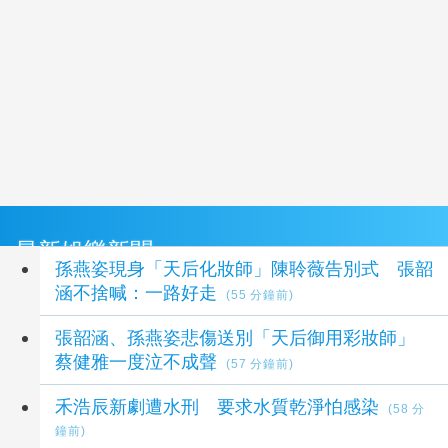
最新娛樂新聞
孫燕姿現身「天后化妝師」陳聆薇告別式 張韶
涵不捨喊：一路好走
(55 分鐘前)
張韶涵、孫燕姿悲傷送別「天后御用彩妝師」
蔡健雅一度泣不成聲
(57 分鐘前)
禾浩辰新劇遭水刑 要求水質乾淨怕感染
(58 分
鐘前)