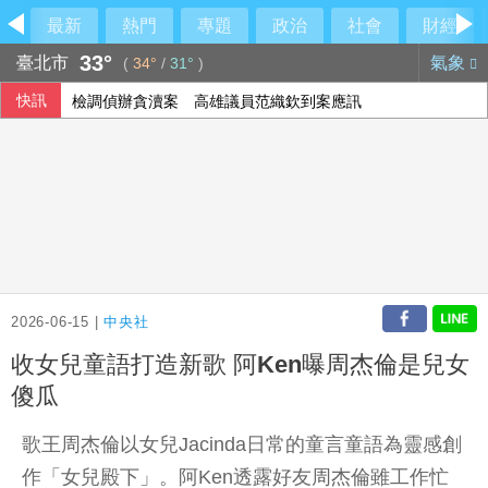
最新
熱門
專題
政治
社會
財經
33°
臺北市
氣象
(
34°
/
31°
)
快訊
檢調偵辦貪瀆案 高雄議員范織欽到案應訊
中聯油脂案 政院：遺憾台中仍在政治攻防
蘇力揚扳倒大馬新秀尤陽 晉韓國羽球大師賽8強
《災害防救法》修法拍板增列海嘯、堰塞湖 各機關須設「災
2026-06-15 |
中央社
收女兒童語打造新歌 阿Ken曝周杰倫是兒女
傻瓜
歌王周杰倫以女兒Jacinda日常的童言童語為靈感創
作「女兒殿下」。阿Ken透露好友周杰倫雖工作忙