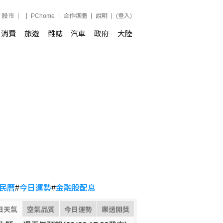
股市
PChome
合作媒體
說明
(登入)
消費
旅遊
雜誌
汽車
政府
大陸
民曆
#
今日運勢
#
金融股配息
日天氣
空氣品質
今日運勢
樂透開獎