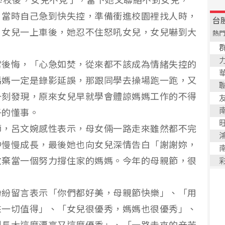
學校後，女兒不見了，當下她又聯絡不到女兒，
，當時自己急到快失控，準備衝進校園裡找人時，
，女兒一上車後，她忍不住怒吼女兒，女兒嚇到大
常後悔，「心急如焚，從來都不該成為情緒失控的
媽媽一定是錄影延誤，那跟同學去操場跑一跑，又
一刻發現，原來女兒早就學會體諒媽媽工作的不得
子的懂事。
師，呂文婉感性表示，母女倆一路走來雖然都不完
中慢慢成長，最後她也向女兒深情告白「謝謝妳，
放棄當一個努力撐住家的媽媽。今年的母親節，很
紛紛留言表示「你們都好美，母親節快樂」、「用
來一切值得」、「女兒很優秀，媽媽也很優秀」、