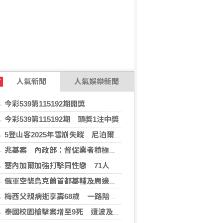
人氣新聞
人氣娛樂新聞
T
今彩539第115192期開獎
今彩539第115192期 頭獎1注中獎
5登山客2025年雪崩失蹤 尼泊爾救難隊尋獲遺體
兆基案 內政部：督促業者積極履約或轉讓契約
塞內加爾加強打擊同性戀 71人遭控「違反自然行為」
俄軍空襲烏克蘭首都基輔及周邊區域 造成4人喪命
梅西父親病逝享壽68歲 一路陪伴兒子闖蕩足壇
泰國校園槍擊案增至9死 遭波及12歲女童不治