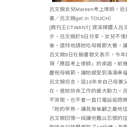
呂文婉女兒Mareen考上律師
書／呂文婉get in TOUCH）
[周刊王CTWANT] 資深媒體人
夕，呂文婉於9日分享，女兒不僅
後，還特地請她吃母親節大餐，
呂文婉9日在臉書發文表示，今年
現「應屆考上律師」的承諾，前
慶祝母親節，讓她感受到滿滿幸
呂文婉坦言，這16年來自己母兼
在，是她拚命工作的最大動力。
不哭鬧，也不會一直打電話追問
「她的早熟，讓我無後顧之憂地
呂文婉回憶一段讓他難以忘懷的往