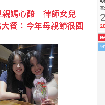
彰化
 兄弟系列賽橫掃雄鷹
臺
單親媽心酸 律師女兒
2
朗條件 否則不開放荷莫茲海峽
請大餐：今年母親節很圓
2
最
熱