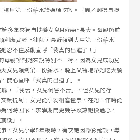
，近日還用第一份薪水請媽媽吃飯。（圖／翻攝自臉
呂文婉多年來獨自扶養女兒Mareen長大。母親節前
順利應屆考上律師，最近領到人生第一份薪水
讓她忍不住感動直呼「我真的出運了！」
的母親節對她來說特別不一樣，因為女兒成功兌
幾天女兒領到第一份薪水，晚上又特地帶她吃大餐
福，開心直呼「我真的出運了」。
父職，「我苦，女兒何嘗不苦」，但女兒的存
呂文婉提到，女兒從小就相當懂事，在她工作時從
媽媽何時回家，求學期間更幾乎沒讓她操過心，
往前衝」。
事，女兒小學5年級時，有次她因錄影延誤，導