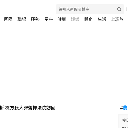
國際
職場
運勢
星座
健康
娛樂
體育
生活
上班族
折 檢方殺人罪聲押法院飭回
#
農
固帶快解鎖鬆脫、未裝引信藥包
今