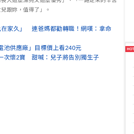
到長大這麼漂亮又這麼優秀」、「一路走來的辛苦
女兒跟妳，值得了」。
比在家久」 連爸媽都勸轉職！網嘆：拿命
電池供應廠」目標價上看240元
HO
一次懷2寶 甜喊：兒子將告別獨生子