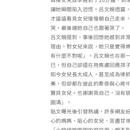
致接女兒放學遲到了10分鐘，到
讓她瞬間陷入恐慌。呂文婉透露
才遠遠看見女兒慢慢朝自己走來
哭，最後連她自己也跟著哭了。
呂文婉提到，事後回想她感到非
理由。對女兒來說，她只是覺得
有什麼不對呢」。呂文婉也在那
已，但自己卻還在用焦慮回應孩
如今女兒長大成人，甚至成為律
美，但卻都在彼此的牽掛與心疼
寶貝女兒。也謝謝我自己，沒有
圓滿」。
貼文曝光後引發熱議，許多網友
心的媽媽、貼心的女兒、苦盡甘