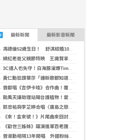
最新
新聞
最新影音新聞
W
馮德倫52歲生日！ 舒淇結婚10年甜曬「一家四口照」慶祝
網紅老爸父親節特映 王識賢享女兒愛心晚餐感幸福
3C達人也失守！白海豚灌爆Tim哥公司 急喊：下週沒片了
黃仁勳狂讚華莎「連新歌都知道」 她得知身分後急寄手寫信致謝
(台灣好報2026-08-09 20:21:44)
曾獻唱《吉伊卡哇》合作曲！覆面系歌手 yama 來台感動到快哭 喊話：「一定會再回來」
颱風天讓助理站陽台護植物！愛莉莎莎挨轟 笑回：他不會被吹出去
郭忠祐與李芷婷合唱〈廣島之戀〉默契爆棚 憶亡父喊話：「堅持下去就會看到希望！」
《來！金來號！》片尾曲來回討論3次都沒結果 周興哲東京靠一台電子琴寫出〈殼〉
《勸世三姊妹》躍演進軍百老匯！9月赴美讀劇 年底敲定英語版劇本 林口全新基地蓄勢登場
曾淑勤相隔13年開唱 外國粉絲無畏颱風到場力挺