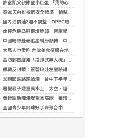
許富凱父親節登小巨蛋 「我的心肝寶貝」思念爸爸
泰90天內推校園安全標準 槍擊案後全國加強心理篩檢
國內油價連2週不調整 OPEC增產國際油價跌
休達危機凸顯邊境脆弱 智庫學者籲建立歐盟統一方案
中國粉絲赴泰追星糾紛頻傳 中國駐泰使館籲文明守法
大馬人也愛吃 台灣美食征服在地味蕾
金防部首度用「投彈式無人機」火力圍剿敵軍
備戰反封鎖！管碧玲赴左營驗證海巡平戰轉換
父親節迎路跑熱潮 台中下半年賽事季開跑邀全民動起來
暑假親子遊嘉義水上 太空、糖果、咖啡到採果一次玩
黃鐙輝助陣淺堤驚喜高歌 獲讚「被演戲耽誤的搖滾男神」
全國青少年網球好手齊聚台中 第24屆筑波木笑盃熱血開打