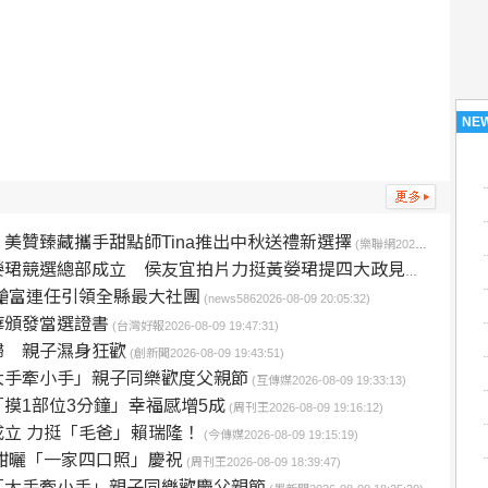
NE
美贊臻藏攜手甜點師Tina推出中秋送禮新選擇
(樂聯網2026-08-10 01:53:28)
部成立 侯友宜拍片力挺黃嫈珺提四大政見打造「幸福城市科技新都」
鎗富連任引領全縣最大社團
(news5862026-08-09 20:05:32)
華頒發當選證書
(台灣好報2026-08-09 19:47:31)
歸 親子濕身狂歡
(創新聞2026-08-09 19:43:51)
大手牽小手」親子同樂歡度父親節
(互傳媒2026-08-09 19:33:13)
摸1部位3分鐘」幸福感增5成
(周刊王2026-08-09 19:16:12)
立 力挺「毛爸」賴瑞隆！
(今傳媒2026-08-09 19:15:19)
年甜曬「一家四口照」慶祝
(周刊王2026-08-09 18:39:47)
「大手牽小手」親子同樂歡慶父親節