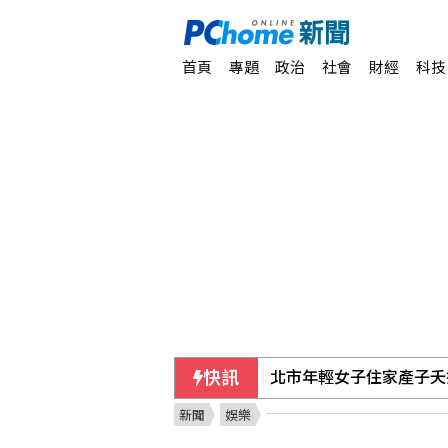
首頁
專題
政治
社會
財經
科技
北市年輕女子住家產子夭
快訊
陸勤部回應榴彈掉落：繫
新聞
娛樂