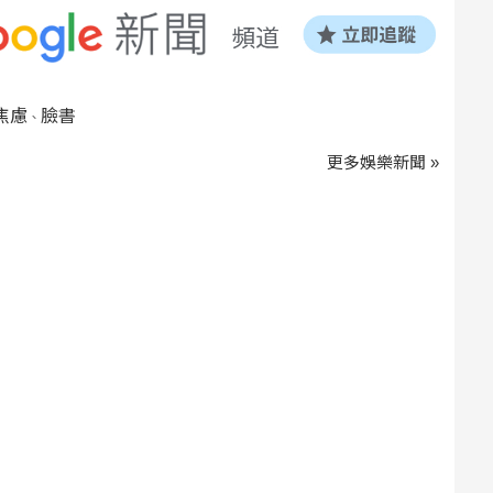
焦慮
臉書
、
更多娛樂新聞 »