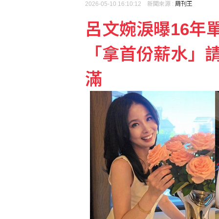
羅戈8局失1分優質先發
2026-05-10 16:10:12 新聞來源 :
周刊王
呂文婉淚曝16年
革命衛隊要求美國滿足伊
「拿首份薪水」
滿