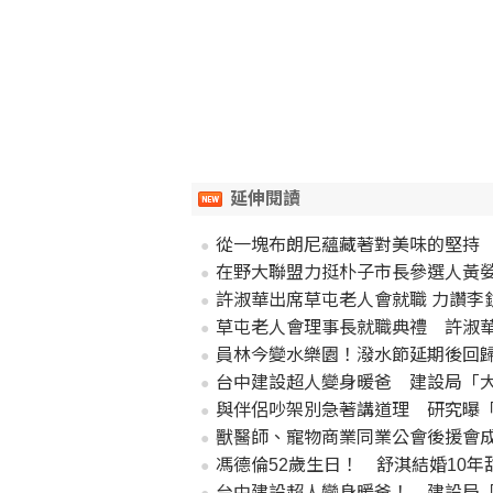
延伸閱讀
從一塊布朗尼蘊藏著對美味的堅持 
在野大聯盟力挺朴子市長參選人黃嫈珺競選總
許淑華出席草屯老人會就職 力讚李
草屯老人會理事長就職典禮 許淑
員林今變水樂園！潑水節延期後回
台中建設超人變身暖爸 建設局「
與伴侶吵架別急著講道理 研究曝「
獸醫師、寵物商業同業公會後援會成
馮德倫52歲生日！ 舒淇結婚10
台中建設超人變身暖爸！ 建設局