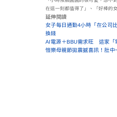
「小時候臉圓圓的很可愛，想不
在這一刻都值得了」、「好棒的
延伸閱讀
女子每日通勤4小時「在公司
換錢
AI電源＋BBU需求旺 這家「
愷樂母親節拋震撼喜訊！肚中