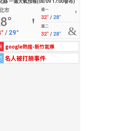
縣 一週天氣預報(08/09 17:00發布)
北市
週一
32°
/
28°
8°
週二
8°
/
29°
32°
/
28°
google熱搜-新竹氣爆
新
名人被打臉事件
門