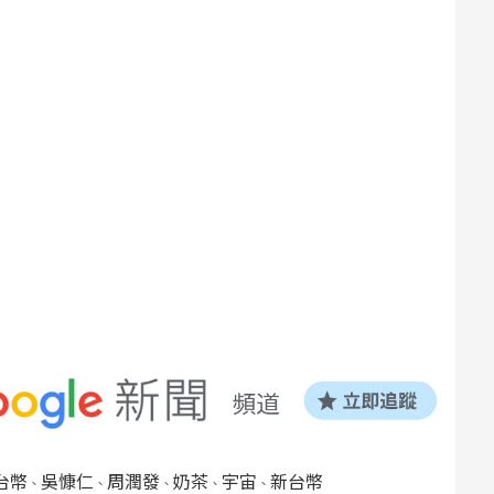
台幣
吳慷仁
周潤發
奶茶
宇宙
新台幣
、
、
、
、
、