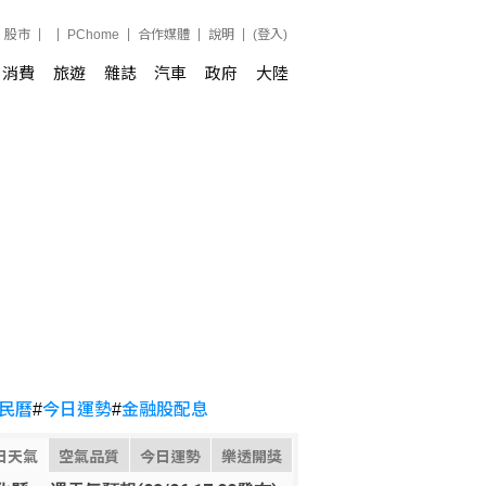
股市
PChome
合作媒體
說明
(登入)
消費
旅遊
雜誌
汽車
政府
大陸
民曆
#
今日運勢
#
金融股配息
日天氣
空氣品質
今日運勢
樂透開獎