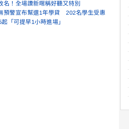
改名！全場讚新暱稱好聽又特別
預警宣布幫還1年學貸 202名學生受惠
5起「可提早1小時進場」