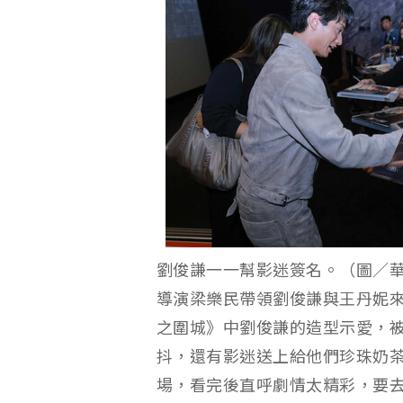
劉俊謙一一幫影迷簽名。（圖／
導演梁樂民帶領劉俊謙與王丹妮
之圍城》中劉俊謙的造型示愛，
抖，還有影迷送上給他們珍珠奶
場，看完後直呼劇情太精彩，要