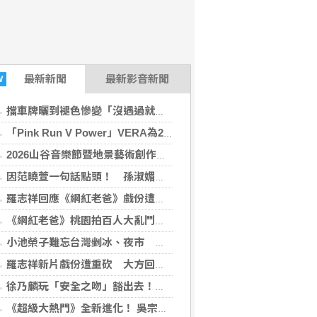
最新
新聞
最新影音新聞
W
擋車牌曬到褪色慘變「沒遇過就好了」！崔始源親朝聖崩潰喊：記得常換照片
「Pink Run V Power」VERA為2026裙襬澎澎RUN拍攝一系列主題宣傳影片 So-net 邀VERA寫下暖心祝福運勢籤
2026山谷音樂節暨地景藝術創作《rmdax破曉》 花蓮銅門11月登場
因范曉萱一句話點頭！ 孫淑媚出道31年認真學生上身備戰
羅志祥回應《網紅老爸》戲份遭刪喊：「有存在感就好」 公開流量密技
《網紅老爸》桃園拍百人大亂鬥逼真到快缺氧！阿Ben撞傷流血送醫仍回片場 王識賢曝搏命拍攝過程
小池榮子難忘台灣剉冰、夜市 笑喊：一直在吃
羅志祥新片戲份遭重砍 大方回應：有存在感就好
徐乃麟玩「安全之吻」豁出去！抱頭狂親曾國城 他崩潰喊沒氣了
《超級大熱門》全新進化！ 吳宗憲、Lulu、陳漢典鐵三角再合體 週末綜藝大戰開打