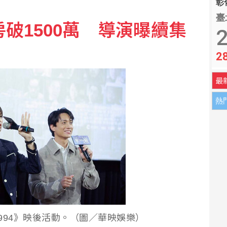
彰化
臺
房破1500萬 導演曝續集
 拿行李箱拖輪包新戶禮
2
2
月又降破6000億美元
最
熱
994》映後活動。（圖／華映娛樂）