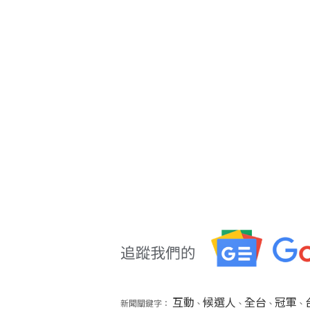
互動
候選人
全台
冠軍
新聞關鍵字：
、
、
、
、