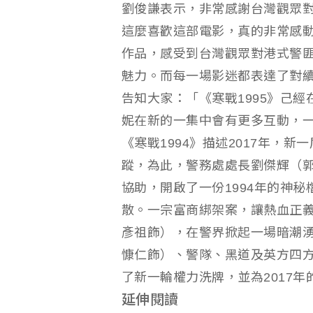
劉俊謙表示，非常感謝台灣觀眾對
這麼喜歡這部電影，真的非常感
作品，感受到台灣觀眾對港式警
魅力。而每一場影迷都表達了對續
告知大家：「《寒戰1995》己
妮在新的一集中會有更多互動，
《寒戰1994》描述2017年，
蹤，為此，警務處處長劉傑輝（
協助，開啟了一份1994年的神秘
散。一宗富商綁架案，讓熱血正
彥祖飾），在警界掀起一場暗潮
慷仁飾）、警隊、黑道及英方四
了新一輪權力洗牌，並為2017
延伸閱讀