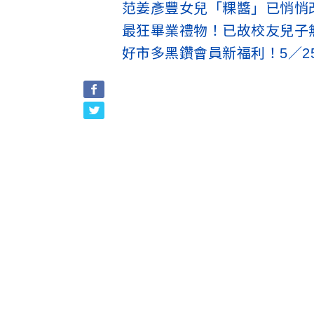
范姜彥豐女兒「粿醬」已悄悄
最狂畢業禮物！已故校友兒子無
好市多黑鑽會員新福利！5／2