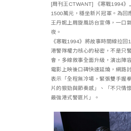
[周刊王CTWANT] 《寒戰19
1500萬元，穩坐新片冠軍。為
王丹妮上周旋風訪台宣傳，一口
夜。
《寒戰1994》將故事時間線拉回
港警隊權力核心的秘密，不是只
會，多線敘事全面升級，演出陣
電影上映後口碑快速延燒，網路
表示「全程無冷場，緊張雙手握
片的狠勁與節奏感」、「不只情
最強港式警匪片」。