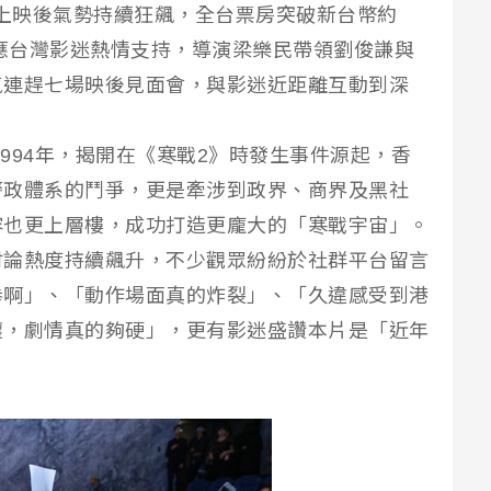
94》上映後氣勢持續狂飆，全台票房突破新台幣約
回應台灣影迷熱情支持，導演梁樂民帶領劉俊謙與
氣連趕七場映後見面會，與影迷近距離互動到深
1994年，揭開在《寒戰2》時發生事件源起，香
警政體系的鬥爭，更是牽涉到政界、商界及黑社
容也更上層樓，成功打造更龐大的「寒戰宇宙」。
討論熱度持續飆升，不少觀眾紛紛於社群平台留言
拳啊」、「動作場面真的炸裂」、「久違感受到港
懷，劇情真的夠硬」，更有影迷盛讚本片是「近年