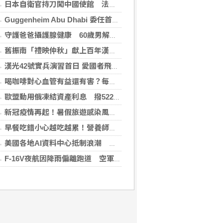
日本自衛官持刀闖中國使館 法庭上稱促中國改變外交
Guggenheim Abu Dhabi 委任首任館長
守護爸爸攝護腺健康 60歲男解尿異常 靠PHI檢測及早揪出攝護腺癌
舊振南「禮映仲秋」獻上百年漢餅心意 百日紅豆入餡經典蛋黃酥、噶瑪蘭聯名月餅、獨特人氣款必嚐
漢光42號實兵演習首日 愛國者飛彈車高雄罕見現蹤
喝咖啡對心血管有益還有害？每日可以喝幾杯咖啡？美心臟協會一次解答
歐盟動用俄凍結資產利息 撥522億元援助烏克蘭
新冠疫情再起！暑假旅遊感染風險增 專家教你這樣做好防護
早餐吃錯小心越吃越累！營養師點名3大NG組合：根本「台式安眠藥」
美國各地AI資料中心抵制浪潮 川普指控北京煽動
F-16V夜航因降雨偏離跑道 空軍：人員安全飛機輕損