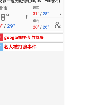
縣 一週天氣預報(08/06 17:00發布)
北市
週五
31°
/
28°
8°
週六
8°
/
29°
28°
/
26°
google熱搜-新竹氣爆
新
名人被打臉事件
門