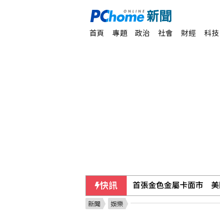
首頁
專題
政治
社會
財經
科技
快訊
首張金色金屬卡面市 美
新聞
娛樂
美公布就業報告前夕 美