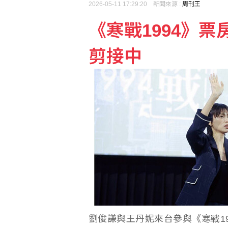
2026-05-11 17:29:20 新聞來源 :
周刊王
《寒戰1994》票
新鮮人辦數位帳戶轉大人
剪接中
央行穩匯影響外匯存底 7
劉俊謙與王丹妮來台參與《寒戰1