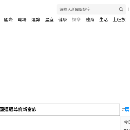
國際
職場
運勢
星座
健康
娛樂
體育
生活
上班族
國運通尊寵新富族
#
農
今
股多收黑