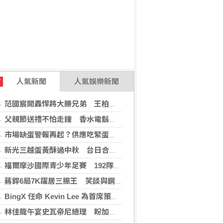
人氣新聞
人氣娛樂新聞
T
范國宸開轟悍將大勝兄弟 王柏融再見安雄鷹擒猿
父親節送禮不怕走鐘 香水電鬍刀千年不敗
市場缺蛋警報再起？供應吃緊蛋價蠢蠢欲動
新光三越蛋黃酥過中秋 台日合作開發話題新品
福爾摩沙國際青少年足賽 192隊參賽規模創新高
蔣銲6局7K躍居三振王 笑談與鋼龍良性競爭
BingX 任命 Kevin Lee 為首席策略長，加速推進多資產、以用戶為核心的發展願景
林佳龍午宴史瓦帝尼總理 盼加強各領域雙邊合作