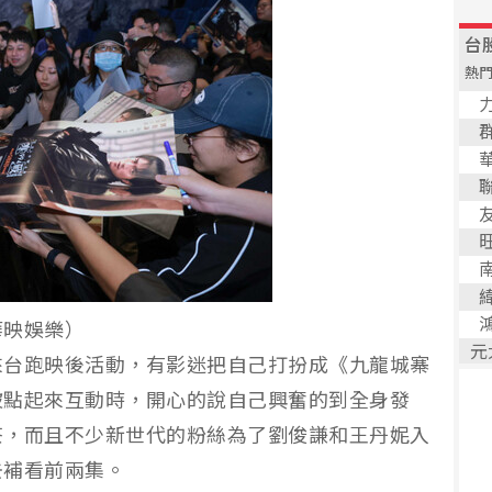
華映娛樂）
來台跑映後活動，有影迷把自己打扮成《九龍城寨
被點起來互動時，開心的說自己興奮的到全身發
茶，而且不少新世代的粉絲為了劉俊謙和王丹妮入
去補看前兩集。