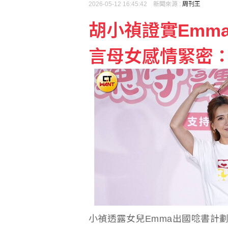
2026-05-12 16:45:42 新聞來源 :
周刊王
胡小禎證實Emm
高市早苗熊本勘災掀論戰
言母女感情緊密
強震侵襲後 日本熊本縣
小禎透露女兒Emma出國唸書計