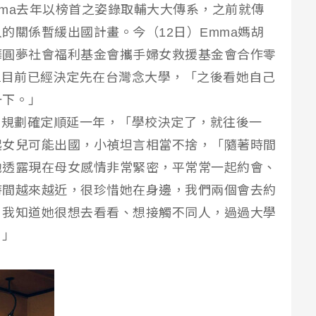
兒Emma去年以榜首之姿錄取輔大大傳系，之前就傳
的關係暫緩出國計畫。今（12日）Emma媽胡
樺圓夢社會福利基金會攜手婦女救援基金會合作零
a目前已經決定先在台灣念大學，「之後看她自己
一下。」
的規劃確定順延一年，「學校決定了，就往後一
起女兒可能出國，小禎坦言相當不捨，「隨著時間
她透露現在母女感情非常緊密，平常常一起約會、
時間越來越近，很珍惜她在身邊，我們兩個會去約
，我知道她很想去看看、想接觸不同人，過過大學
。」