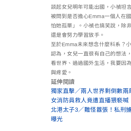
談起女兒明年可能出國，小禎坦
被問到是否擔心Emma一個人在
怕她孤單」。小禎也搞笑說，除
還是會努力學習放手。
至於Emma未來想念什麼科系？
認為，女兒一直很有自己的想法，
看世界、過過國外生活，我要因
與疼愛。
延伸閱讀
獨家直擊／兩人世界剩倒數兩
女消防員救人竟遭直播猥褻喊
北港太子3／難怪囂張！私刑
曝光