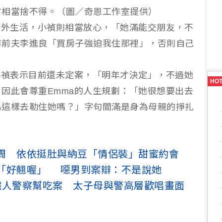
言相當捨不得。（圖／奇恩工作室提供）
國外生活，小禎則相當放心，「她滿能交朋友，不
非前夫李進良「買房子強迫我住那裡」，否則自己
小禎表示目前還未定案，「明年才決定」，不過她
HO
因此會尊重Emma的人生規劃：「她很想要出去
為這樣去勒住她嗎？」字句間滿是身為母親的掙扎
周 依依挺肚與納豆「情侶裝」甜蜜約會
「好翹喔」 噁男到案辯：不是說她
擄人警察幫吃案 太子母與警高層歡唱畫面