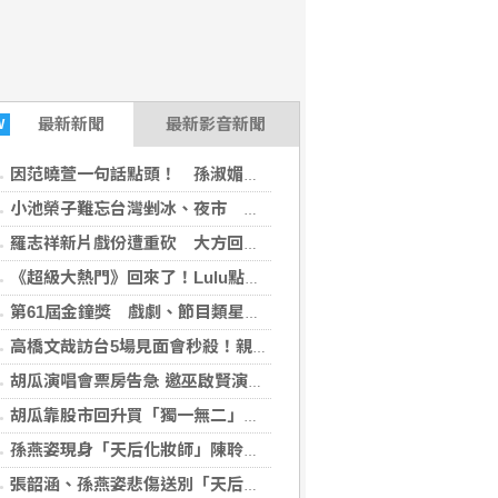
最新
新聞
最新影音新聞
W
因范曉萱一句話點頭！ 孫淑媚出道31年認真學生上身備戰
小池榮子難忘台灣剉冰、夜市 笑喊：一直在吃
羅志祥新片戲份遭重砍 大方回應：有存在感就好
《超級大熱門》回來了！Lulu點出台綜新考驗 吳宗憲招牌笑果全開
第61屆金鐘獎 戲劇、節目類星光大道主持人揭曉
高橋文哉訪台5場見面會秒殺！親錄影片喊話粉絲：戲院見
胡瓜演唱會票房告急 邀巫啟賢演出做公益
胡瓜靠股市回升買「獨一無二」生日禮寵妻 自爆偷拿百萬現金搞砸驚喜
孫燕姿現身「天后化妝師」陳聆薇告別式 張韶涵不捨喊：一路好走
張韶涵、孫燕姿悲傷送別「天后御用彩妝師」 蔡健雅一度泣不成聲