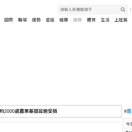
國際
職場
運勢
星座
健康
娛樂
體育
生活
上班族
 金管會請銀行全面清查
#
農
今
、漢來美食上半年賺近1股本