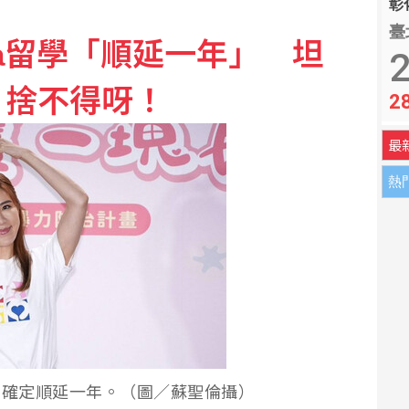
彰化
臺
a留學「順延一年」 坦
 官邸駁視察「只待3分鐘」
2
：捨不得呀！
2
約2000處農業基礎設施受損
最
熱
劃確定順延一年。（圖／蘇聖倫攝）