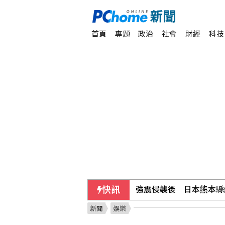
首頁
專題
政治
社會
財經
科技
快訊
60多名行員遭指收回扣
新聞
娛樂
經濟熱潮帶旺餐飲 王品