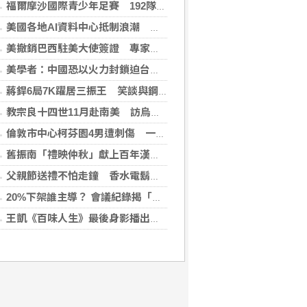
福爾摩沙國際青少年足賽 192隊參賽規模創新高
美國各地AI資料中心抵制浪潮 川普指控北京煽動
美撤銷巴西駐美大使簽證 專家警告加劇外交僵局
美學者：中國恐以火力封鎖迫台屈服 降低國際介入可能
蔣銲6局7K躍居三振王 笑談與鋼龍良性競爭
教宗良十四世11月赴南美 訪烏拉圭、阿根廷和秘魯
倫敦市中心柯芬園4男遭刺傷 一女涉持械攻擊被捕
舊振南「禮映仲秋」獻上百年漢餅心意 百日紅豆入餡經典蛋黃酥、噶瑪蘭聯名月餅、獨特人氣款必嚐
父親節送禮不怕走鐘 香水電鬍刀千年不敗
20%下架誰主導？ 會議紀錄揭「食安辦」提全面下架會牽連下游
王凱《百味人生》最後身影播出！夏宇禾捧信哭喊愛意 劇迷全破防