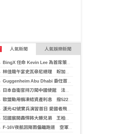
人氣新聞
人氣娛樂新聞
T
BingX 任命 Kevin Lee 為首席策略長，加速推進多資產、以用戶為核心的發展願景
林佳龍午宴史瓦帝尼總理 盼加強各領域雙邊合作
Guggenheim Abu Dhabi 委任首任館長
日本自衛官持刀闖中國使館 法庭上稱促中國改變外交
歐盟動用俄凍結資產利息 撥522億元援助烏克蘭
漢光42號實兵演習首日 愛國者飛彈車高雄罕見現蹤
范國宸開轟悍將大勝兄弟 王柏融再見安雄鷹擒猿
F-16V夜航因降雨偏離跑道 空軍：人員安全飛機輕損