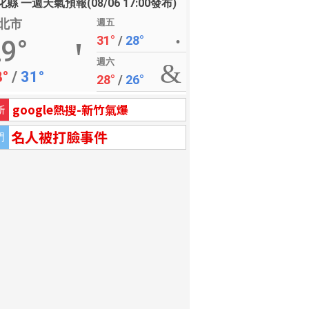
縣 一週天氣預報(08/06 17:00發布)
北市
週五
31°
/
28°
9°
週六
8°
/
31°
28°
/
26°
google熱搜-新竹氣爆
新
名人被打臉事件
門