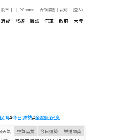
股市
PChome
合作媒體
說明
(登入)
消費
旅遊
雜誌
汽車
政府
大陸
民曆
#
今日運勢
#
金融股配息
日天氣
空氣品質
今日運勢
樂透開獎