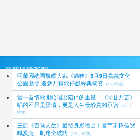
最新娛樂新聞
明華園總團旗艦大戲《貓神》8月9日嘉義文化
公園登場 邀您共賞歌仔戲經典盛宴
(2 小時前)
當一首情歌開始唱出陪伴的重量 《同甘共苦》
唱的不只是愛情，更是人生最珍貴的承諾
(10 小
時前)
王凱《百味人生》最後身影播出！夏宇禾捧信哭
喊愛意 劇迷全破防
(13 小時前)