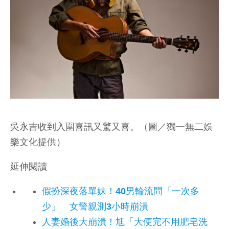
吳永吉收到入圍喜訊又驚又喜。（圖／獨一無二娛
樂文化提供）
延伸閱讀
假扮深夜落單妹！40男輪流問「一次多
少」 女警親測3小時崩潰
人妻婚後大崩潰！尪「大便完不用肥皂洗