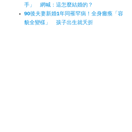
手」 網喊：這怎麼結婚的？
90後夫妻新婚1年同罹罕病！全身癱瘓「容
貌全變樣」 孩子出生就夭折