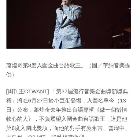
蕭煌奇第8度入圍金曲台語歌王。（圖／華納音樂提
供）
[周刊王CTWANT] 「第37屆流行音樂金曲獎頒獎典
禮」將在6月27日於小巨蛋登場，入圍名單今（13
日）公布，蕭煌奇去年推出台語專輯《做一個惜情
軟心的人》，不負眾望入圍金曲台語歌王，這是他
第8度入圍此獎項，而他的對手有吳永吉、曾瑋中、