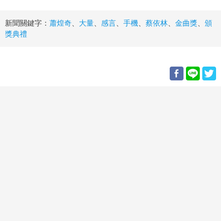
新聞關鍵字：
蕭煌奇
、
大量
、
感言
、
手機
、
蔡依林
、
金曲獎
、
頒
獎典禮