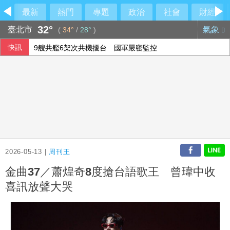
最新
熱門
專題
政治
社會
財經
32°
臺北市
氣象
(
34°
/
28°
)
快訊
9艘共艦6架次共機擾台 國軍嚴密監控
股匯兩樣情 新台幣早盤升快1角見32.23元
台股早盤一度跌近300點、台積電跌25元
FBI與中俄合作打擊跨國犯罪 美反情報圈憂國安隱患
2026-05-13 |
周刊王
金曲37／蕭煌奇8度搶台語歌王 曾瑋中收
喜訊放聲大哭