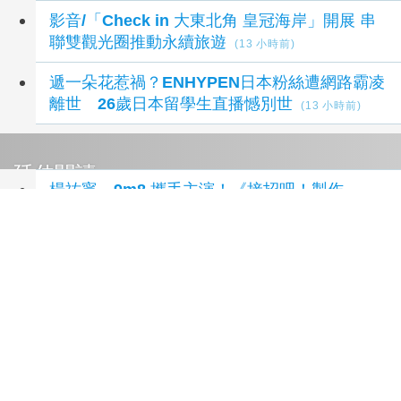
影音/「Check in 大東北角 皇冠海岸」開展 串
聯雙觀光圈推動永續旅遊
(13 小時前)
遞一朵花惹禍？ENHYPEN日本粉絲遭網路霸凌
離世 26歲日本留學生直播憾別世
(13 小時前)
延伸閱讀
楊祐寧、9m8 攜手主演！《接招吧！製作
人》 8/28 HBO Max上線
1 天前
愛妻遭爆懷孕3個月！ 蕭煌奇親上線澄清：我
也想要有小孩
1 週前
全球唯一媽祖熱氣球首飛台中！ 石岡熱氣球嘉
年華8月夢幻登場
1 週前
真人真事改編感動跨越國界 《突破三千米的泳
氣》洛杉磯電影獎勇奪六獎！ 李㼈、李紫嫣