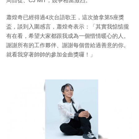
周自從、CJ MiT，競爭相當激烈。
蕭煌奇已經得過4次台語歌王，這次搶拿第5座獎
盃，談到入圍感言，蕭煌奇表示：「其實我惦惦攏
有在看，希望大家都跟我成為一個惜情暖心的人。
謝謝所有的工作夥伴、謝謝每個曾給過善意的你。
就看我穿著帥帥的參加金曲獎囉！」