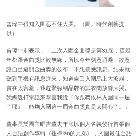
曾瑋中得知入圍忍不住大哭。（圖／時代創藝提
供）
曾瑋中則表示：「上次入圍金曲獎是第31屆，這幾
年都跟金曲獎比較無緣，所以今年刻意迴避，故意
讓自己避開金曲獎的公布，不想接受訊息。結果就
聽到手機有訊息進來，知道自己入圍馬上大淚崩，
實在太害羞，我趕緊躲到品牌的試衣間放聲大哭。
我媽還打電話來恭喜我說『你跟蔡依林入圍同一屆
了耶』，能夠入圍這一屆金曲獎真是太開心了。」
董事長樂團主唱吉董去年底以個人名義發行首張個
人台語創作專輯《褪褲lān的兄弟》，入圍最佳台語