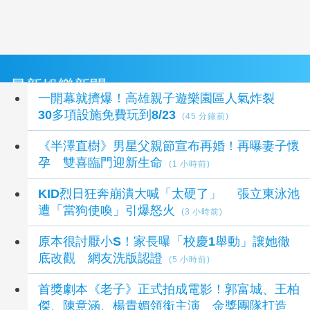
最新娛樂新聞
一開幕就擠爆！高雄親子遊樂園區人氣炸裂
30多項設施免費玩到8/23
(45 分鐘前)
《半澤直樹》男星父親節宣布再婚！再曝妻子懷
孕 雙喜臨門迎新生命
(1 小時前)
KID烈日狂奔崩潰大喊「太硬了」 張立東泳池
遭「當狗使喚」引爆怒火
(3 小時前)
原本很討厭小S！家長曝「校慶1舉動」讓她徹
底改觀 網友洗版認證
(5 小時前)
首獎劇本《老子》正式拍成電影！郭富城、王柏
傑、陳意涵、楊貴媚領銜主演 金獎團隊打造