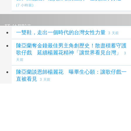
(7 小時前)
延伸閱讀
一雙鞋，走出一個時代的台灣女性力量
3 天前
陳亞蘭奪金鐘最佳男主角創歷史！散盡積蓄守護
歌仔戲 延續楊麗花精神「讓世界看見台灣」
3
天前
陳亞蘭談恩師楊麗花 曝畢生心願：讓歌仔戲一
直被看見
3 天前
專訪／何欣純談青年政策：母胎單身也要有感
5
天前
李四川推4大好孕政策補助 從備孕到育兒打造
安心照顧網
1 週前