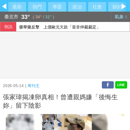
最新
熱門
專題
政治
社會
財經
33°
臺北市
氣象
(
34°
/
31°
)
快訊
藥華藥反擊 上億歐元欠款「並非仲裁裁定」
韓國極端高溫持續 政府強化跨部會緊急應變機制
父親節重生！他確診第四期胰臟癌 歷經16個月治療病況穩定
為新資料中心供電 亞馬遜投資德州燃氣發電廠
2026-05-14 |
周刊王
張家瑋揭凍卵真相！曾遭親媽嫌「後悔生
妳」留下陰影