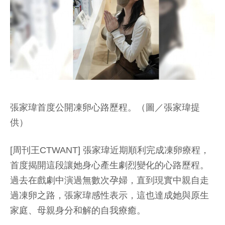
張家瑋首度公開凍卵心路歷程。（圖／張家瑋提
供）
[周刊王CTWANT] 張家瑋近期順利完成凍卵療程，
首度揭開這段讓她身心產生劇烈變化的心路歷程。
過去在戲劇中演過無數次孕婦，直到現實中親自走
過凍卵之路，張家瑋感性表示，這也達成她與原生
家庭、母親身分和解的自我療癒。