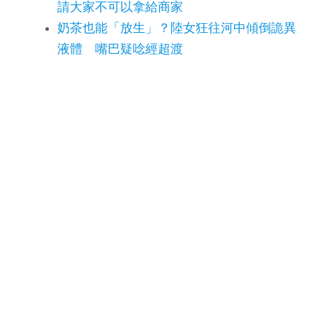
請大家不可以拿給商家
奶茶也能「放生」？陸女狂往河中傾倒詭異
液體 嘴巴疑唸經超渡