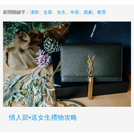
新聞關鍵字：
凍卵
、
全新
、
女生
、
年前
、
戲劇
、
教育
情人節•送女生禮物攻略