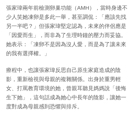
張家瑋兩年前檢測卵巢功能（AMH），當時身邊不
少人笑她凍卵是多此一舉，甚至調侃：「應該先找
另一半吧？」但張家瑋堅定認為，未來的伴侶應是
「因愛而生」，而非為了生理時鐘的壓力而妥協。
她表示：「凍卵不是因為沒人愛，而是為了讓未來
的我有選擇權。」
療程中，也讓張家瑋反思自己原生家庭造成的陰
影，重新檢視與母親的複雜關係。出身於重男輕
女、打罵教育環境的她，曾親耳聽見媽媽說「後悔
生下她」，這句話成為她心中長年的陰影，讓她一
度對成為母親感到恐懼與排斥。