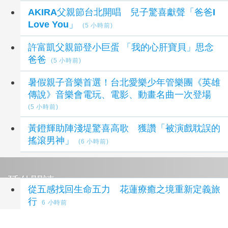
AKIRA父親節台北開唱 兒子驚喜獻聲「爸爸I
Love You」
(5 小時前)
許富凱父親節登小巨蛋 「我的心肝寶貝」思念
爸爸
(5 小時前)
暑假親子音樂首選！台北愛樂少年管樂團《英雄
傳說》音樂會電玩、電影、動畫名曲一次登場
(5 小時前)
黃鐙輝助陣淺堤驚喜高歌 獲讚「被演戲耽誤的
搖滾男神」
(6 小時前)
延伸閱讀
從五感找回生命五力 花蓮療癒之境重新定義旅
行
6 小時前
部桃醫院揭失智照護缺口 BPSD急性照護成社