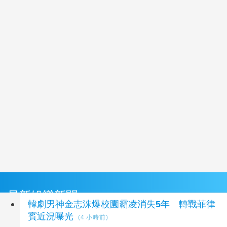
最新娛樂新聞
韓劇男神金志洙爆校園霸凌消失5年 轉戰菲律
賓近況曝光
(4 小時前)