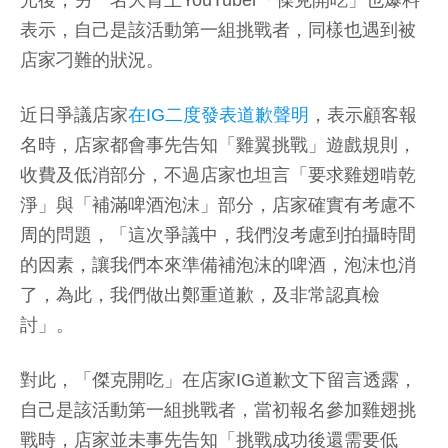
光後，另一名大胃王YouTuber「傑克開吃」也爆料
表示，自己是該活動第一組挑戰者，同樣也遇到被
店家刁難的狀況。
近日爭議店家
在IG二度發表道歉聲明
，表示顧客報
名時，店家都會事先告知「雞翼挑戰」遊戲規則，
收費及低消部分，不過店家也坦言「要求雞翅啃乾
淨」與「補滿啤酒泡沫」部分，店家確實有考慮不
周的問題，「這次爭議中，我們沒考慮到拍攝時間
的因素，讓我們本來準備補泡沫的啤酒，泡沫也消
了，為此，我們做出鄭重道歉，及非常認真檢
討」。
對此，「傑克開吃」在店家IG道歉文下留言透露，
自己是該活動第一組挑戰者，當初報名參加雞翅挑
戰時，店家並未事先告知「挑戰成功後還需要低