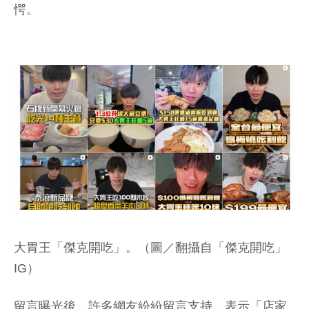
愕。
大胃王「傑克開吃」。（圖／翻攝自「傑克開吃」
IG）
留言曝光後，許多網友紛紛留言支持，表示「店家