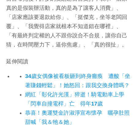
真的是假裝辦活動，真的是為了讓客人消費」、
「店家應該要退款給你」、「挺傑克，坐等老闆回
覆」、「我覺得店家就根本不知道錯在哪裡」、
「有最終判定權的人不跟你說合不合規，讓你自己
猜，在時間壓力下，逼你焦慮」、「真的很扯」。
延伸閱讀
34歲女偶像被看板砸到終身癱瘓 遭酸「坐
著賺錢輕鬆」！她怒回：跟我交換身體嗎？
網紅「彰化許光漢」猝逝！騎電動車上學
「閃車自撞電桿」亡 得年17歲
恭喜！奧運雙金許淑淨宣布懷孕 曬孕肚照
甜喊「我＆牠＆她」