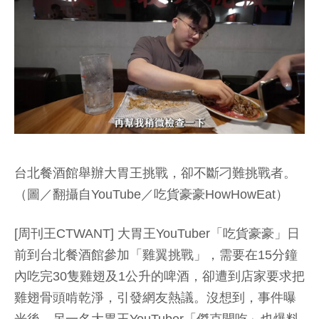
台北餐酒館舉辦大胃王挑戰，卻不斷刁難挑戰者。
（圖／翻攝自YouTube／吃貨豪豪HowHowEat）
[周刊王CTWANT] 大胃王YouTuber「吃貨豪豪」日
前到台北餐酒館參加「雞翼挑戰」，需要在15分鐘
內吃完30隻雞翅及1公升的啤酒，卻遭到店家要求把
雞翅骨頭啃乾淨，引發網友熱議。沒想到，事件曝