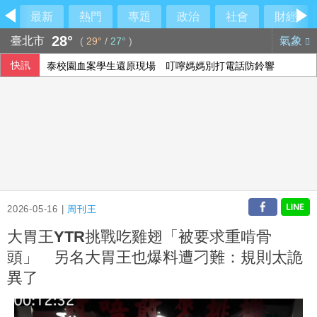
最新
熱門
專題
政治
社會
財經
28°
臺北市
氣象
(
29°
/
27°
)
泰校園血案學生還原現場 叮嚀媽媽別打電話防鈴響
快訊
2026-05-16 |
周刊王
大胃王YTR挑戰吃雞翅「被要求重啃骨
頭」 另名大胃王也爆料遭刁難：規則太詭
異了