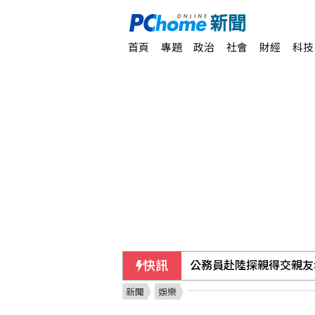
首頁
專題
政治
社會
財經
科技
快訊
公務員赴陸探親得交親友
新聞
娛樂
中以關係摩擦 以色列關