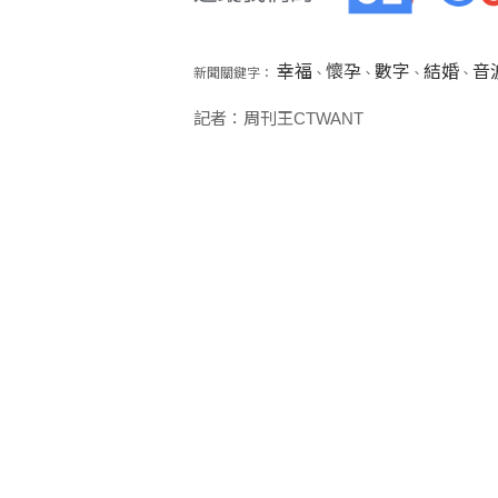
幸福
懷孕
數字
結婚
音
新聞關鍵字：
、
、
、
、
記者：周刊王CTWANT