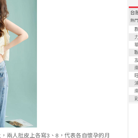
，兩人肚皮上各寫3、8，代表各自懷孕的月