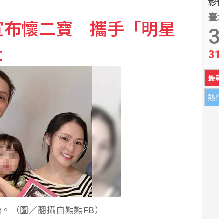
彰化
臺
宣布懷二寶 攜手「明星
班牙對義大利祭臨時邊境管制
3
肚
3
會晤武契奇尋求支持
最
熱
。（圖／翻攝自熊熊FB）