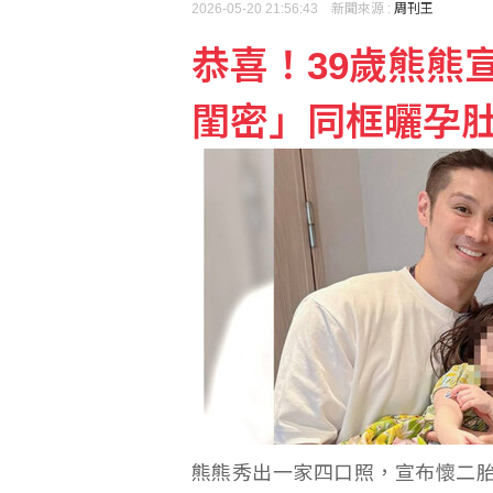
2026-05-20 21:56:43 新聞來源 :
周刊王
恭喜！39歲熊熊
休達移民潮爭端升高 西
閨密」同框曬孕
澤倫斯基首訪塞爾維亞 
熊熊秀出一家四口照，宣布懷二胎