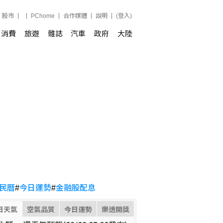
股市
PChome
合作媒體
說明
(登入)
消費
旅遊
雜誌
汽車
政府
大陸
民曆
#
今日運勢
#
金融股配息
日天氣
空氣品質
今日運勢
樂透開獎