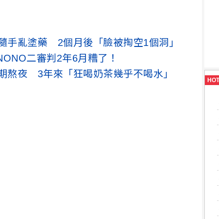
隨手亂塗藥 2個月後「臉被掏空1個洞」
ONO二審判2年6月糟了！
長期熬夜 3年來「狂喝奶茶幾乎不喝水」
HO