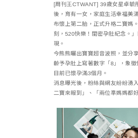
[周刊王CTWANT] 39歲女星卓
後，育有一女，家庭生活幸福美滿
布懷上第二胎，正式升格二寶媽
刻，520快樂！閨密孕肚紀念。
現。
今熊熊曬出寶寶超音波照，並分
齡予孕肚上寫著數字「8」，象徵
目前已懷孕滿3個月。
消息曝光後，粉絲與網友紛紛湧
二寶來報到」、「兩位準媽媽都