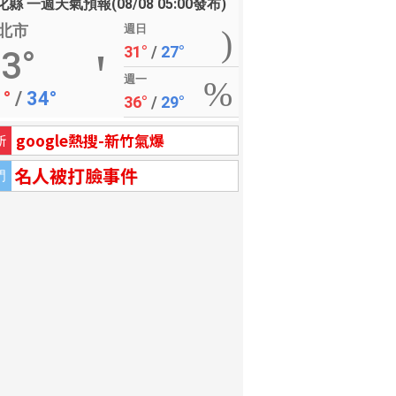
縣 一週天氣預報(08/08 05:00發布)
北市
週日
31°
/
27°
3°
週一
1°
/
34°
36°
/
29°
google熱搜-新竹氣爆
新
名人被打臉事件
門