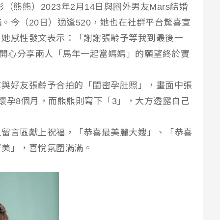
毓彤（熊熊）2023年2月14日與圈外男友Mars結婚
。今（20日）適逢520，她也在社群平台驚喜宣
。她感性發文表示：「謝謝張齡予等我到最後一
」開心分享兩人「馬年一起當媽媽」的願望終於實
享與好友張齡予合拍的「閨密孕肚照」，畫面中張
懷孕8個月，而熊熊則寫下「3」，大方透露自己
入留言區獻上祝福，「恭喜最美麗大嫂」、「恭喜
好美」，喜悅氛圍滿滿。