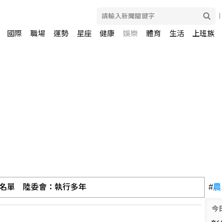
國際
職場
運勢
星座
健康
娛樂
體育
生活
上班族
名單 陸委會：執行多年
#
農
今
閉駐成都總領事館