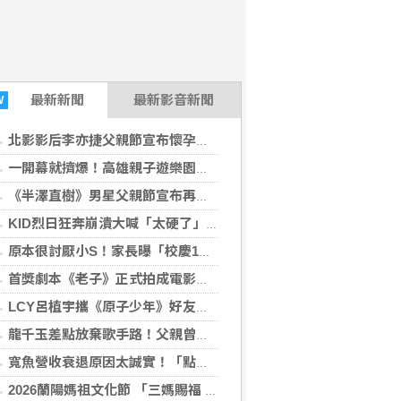
最新
新聞
最新影音新聞
W
北影影后李亦捷父親節宣布懷孕！ 曬超音波影像：終於可以輪到我
一開幕就擠爆！高雄親子遊樂園區人氣炸裂 30多項設施免費玩到8/23
《半澤直樹》男星父親節宣布再婚！再曝妻子懷孕 雙喜臨門迎新生命
KID烈日狂奔崩潰大喊「太硬了」 張立東泳池遭「當狗使喚」引爆怒火
原本很討厭小S！家長曝「校慶1舉動」讓她徹底改觀 網友洗版認證
首獎劇本《老子》正式拍成電影！郭富城、王柏傑、陳意涵、楊貴媚領銜主演 金獎團隊打造
LCY呂植宇攜《原子少年》好友赴倫敦拍MV圓夢！手搖飲忍住只喝2杯 最慘僅睡1.5小時
龍千玉差點放棄歌手路！父親曾算「一定有成就」 郭忠祐為圓亡父歌手夢踏入演藝圈
寬魚營收衰退原因太誠實！「點名王心凌、楊丞琳」網笑翻：財報透明度滿分
2026蘭陽媽祖文化節 「三媽賜福 × 十七天后會蘭陽 × 女將護女神」五大亮點齊聚蘭陽10月2日至4日盛大登場