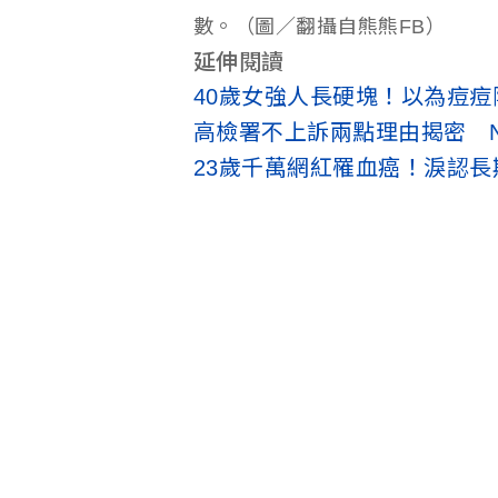
數。（圖／翻攝自熊熊FB）
延伸閱讀
40歲女強人長硬塊！以為痘痘
高檢署不上訴兩點理由揭密 N
23歲千萬網紅罹血癌！淚認