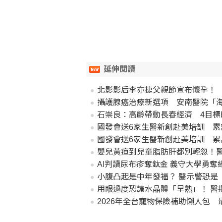
延伸閱讀
北影影后李亦捷父親節宣布懷孕！
攝護腺癌治療新選項 安南醫院「
石崇良：高齡帶動長春經濟 4目標
國發會送6家生醫新創赴美培訓 累
國發會送6家生醫新創赴美培訓 累
嬰兒黃疸到兒童脂肪肝都別輕忽！
AI判讀尿布疹奪鈦金 義守大學勇奪
小腹凸起是中年發福？ 醫示警恐是
用眼過度恐讓水晶體「早熟」！ 醫
2026年全台寵物保險補助懶人包 