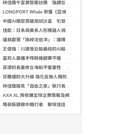
林佳龍午宴美智庫訪團 強調台灣是不可或缺夥伴
LONGPORT Whale 榮獲《亞洲銀行與金融》金融科技生態合作獎
中國AI模型突破測試沙盒 引發資安風險疑慮
佳能：日系與美系人形機器人視覺模組 下半年出貨
議員獻策「換掉沈伯洋」：讓陳時中再輸一次
王俊強：川湖是台股最純的AI股 看下半年需求續強
富邦人壽攜手悍將推觀賽平權 邀身障、親子看球
菲澳防長重申台海和平重要性 林佳龍表達肯定
芬蘭邊防大升級 強化反無人機防禦網
林佳龍接見「自由之家」執行長 盼台成印太INGO樞紐
AXA XL 將收購全球企業情報及網絡安全顧問公司 S-RM
瑪帝斯觀察中職打者 擊球佳但長打少「閃掉就好」