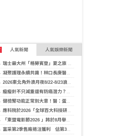
人氣新聞
人氣娛樂新聞
T
瑞士最大州「格勞賓登」夏之旅 推薦6座山間秘境，感受不同阿爾卑斯療癒度假風情！
凝聚護理永續共識！林口長庚醫院攜手各界打造永續護理職場，共創健康台灣
2026東北角外澳月夜8/22-8/23浪漫登場！ 感受一「夏」東北角夜的浪漫！
瘦瘦針不只減重還有防癌潛力？臺大醫揭肥胖族群用藥 肥胖相關癌症風險降
健檢腎功能正常別大意！醫：蛋白尿異常恐是洗腎警訊
應科院於2026「全球百大科技研發獎」中創亞洲最佳成績 三項技術榮膺全球百大創新獎項
「東盟電影節2026 」將於8月舉行 歷來最大規模 以電影連繫文化交流
富采第2季售廠挹注獲利 估第3季營收下滑