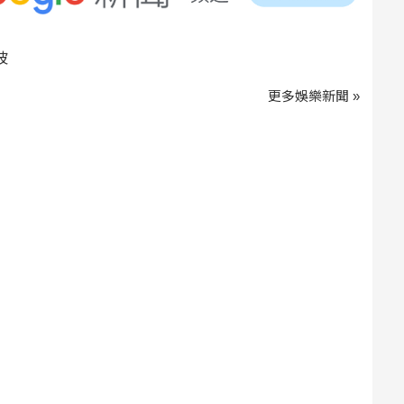
波
更多娛樂新聞 »