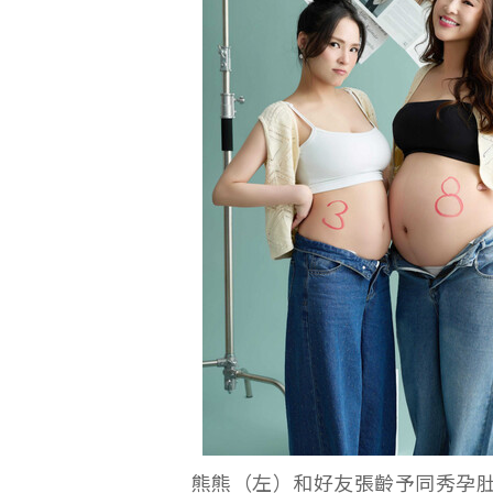
熊熊（左）和好友張齡予同秀孕肚