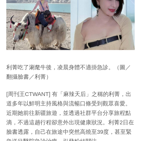
利菁吃了涮氂牛後，凌晨身體不適掛急診。（圖／
翻攝臉書／利菁）
[周刊王CTWANT] 有「麻辣天后」之稱的利菁，出
道多年以鮮明主持風格與流暢口條受到觀眾喜愛。
近期她前往新疆旅遊，並透過社群平台分享旅程點
滴，不過這趟行程卻意外出現健康狀況。利菁2日在
臉書透露，自己在旅途中突然高燒至39度，甚至緊