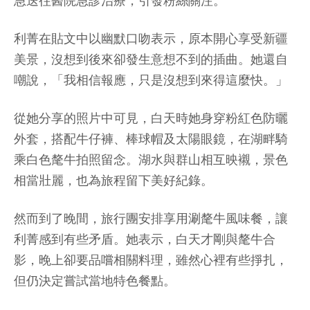
急送往醫院急診治療，引發粉絲關注。
利菁在貼文中以幽默口吻表示，原本開心享受新疆
美景，沒想到後來卻發生意想不到的插曲。她還自
嘲說，「我相信報應，只是沒想到來得這麼快。」
從她分享的照片中可見，白天時她身穿粉紅色防曬
外套，搭配牛仔褲、棒球帽及太陽眼鏡，在湖畔騎
乘白色氂牛拍照留念。湖水與群山相互映襯，景色
相當壯麗，也為旅程留下美好紀錄。
然而到了晚間，旅行團安排享用涮氂牛風味餐，讓
利菁感到有些矛盾。她表示，白天才剛與氂牛合
影，晚上卻要品嚐相關料理，雖然心裡有些掙扎，
但仍決定嘗試當地特色餐點。