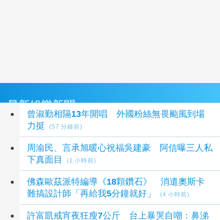
最新娛樂新聞
曾淑勤相隔13年開唱 外國粉絲無畏颱風到場
力挺
(57 分鐘前)
周渝民、言承旭暖心祝福吳建豪 阿信曝三人私
下真面目
(1 小時前)
佛森歐茲派特編導《18顆鑽石》 消遣奧斯卡
難搞設計師「再給我5分鐘就好」
(4 小時前)
許富凱戒宵夜狂瘦7公斤 台上暴哭自嘲：鼻涕