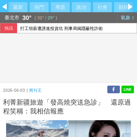
最新
熱門
專題
政治
社會
財經
30°
臺北市
氣象
(
31°
/
29°
)
快訊
打工領薪遭誘進投資坑 刑事局揭隱蔽性詐術
新竹挖土機司機填土不慎活埋雇主 賠償247萬獲緩刑
裴倫德：IPAC拒反中標籤 各國議會逐漸認清中共樣貌
烏克蘭志工長年致力尋回戰爭遺體 前線遇難數千人追悼
2026-06-03 |
周刊王
利菁新疆旅遊「發高燒突送急診」 還原過
程笑稱：我相信報應