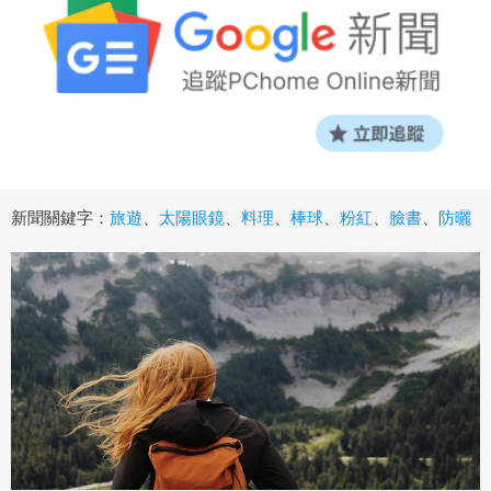
新聞關鍵字：
旅遊
、
太陽眼鏡
、
料理
、
棒球
、
粉紅
、
臉書
、
防曬