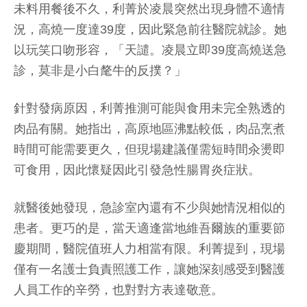
未料用餐後不久，利菁於凌晨突然出現身體不適情
況，高燒一度達39度，因此緊急前往醫院就診。她
以玩笑口吻形容，「天譴。凌晨立即39度高燒送急
診，莫非是小白氂牛的反撲？」
針對發病原因，利菁推測可能與食用未完全熟透的
肉品有關。她指出，高原地區沸點較低，肉品烹煮
時間可能需要更久，但現場建議僅需短時間汆燙即
可食用，因此懷疑因此引發急性腸胃炎症狀。
就醫後她發現，急診室內還有不少與她情況相似的
患者。更巧的是，當天適逢當地維吾爾族的重要節
慶期間，醫院值班人力相當有限。利菁提到，現場
僅有一名護士負責照護工作，讓她深刻感受到醫護
人員工作的辛勞，也對對方表達敬意。