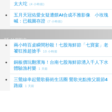
太大坨
(4 小時前)
五月天冠佑愛女疑遭餵AI合成不雅影像 小玫瑰
喊：已截圖存證
(7 小時前)
延伸閱讀
兩小時百桌瞬間秒殺！七股海鮮節「七寶宴」老
饕狂推超搶手
10 小時前
銅板價玩翻濱海！台南七股海鮮節湧入千人下水
體驗漁村樂
1 天前
三鶯線串起鶯歌藝術生活圈 鶯歌光點推父親節4
路線
1 天前
森林與濱海夏季涼感 台中山海露營消暑趣
2
天前