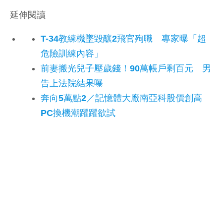
延伸閱讀
T-34教練機墜毀釀2飛官殉職 專家曝「超
危險訓練內容」
前妻搬光兒子壓歲錢！90萬帳戶剩百元 男
告上法院結果曝
奔向5萬點2／記憶體大廠南亞科股價創高
PC換機潮躍躍欲試