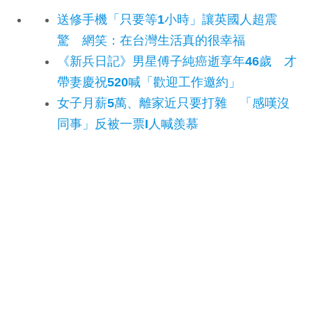
送修手機「只要等1小時」讓英國人超震
驚 網笑：在台灣生活真的很幸福
《新兵日記》男星傅子純癌逝享年46歲 才
帶妻慶祝520喊「歡迎工作邀約」
女子月薪5萬、離家近只要打雜 「感嘆沒
同事」反被一票I人喊羨慕