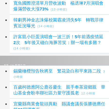
寬魚國際澄清單月營收波動 楊丞琳7月演唱會
爆滿營收大漲73%
(13 小時前)
韓劇男神金志洙爆校園霸凌消失5年 轉戰菲律
賓近況曝光
(14 小時前)
許富凱小巨蛋演唱會一波三折！5年前遇疫情延
2次 5年後又碰白海豚苦笑：辦一場有多難？
(14 小時前)
延伸閱讀
錫蘭橄欖預告秋將至 繁花染白和平東路二段
3
小時前
百歲柯德應阿公鹿谷慶生 親手奉茶迎鄉親 華
山基金會盼串聯社區力量守護孤老
12 小時前
宜蘭縣商業會龍頭異動 縣議會議長張勝德膺任