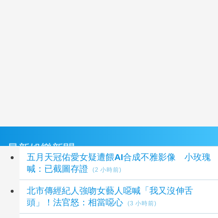
最新娛樂新聞
五月天冠佑愛女疑遭餵AI合成不雅影像 小玫瑰
喊：已截圖存證
(2 小時前)
北市傳經紀人強吻女藝人噁喊「我又沒伸舌
頭」！法官怒：相當噁心
(3 小時前)