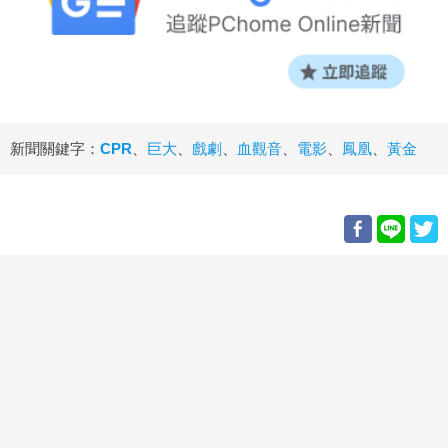
新聞關鍵字：
CPR
、
巨大
、
戲劇
、
血觀音
、
電影
、
鳳凰
、
黃金