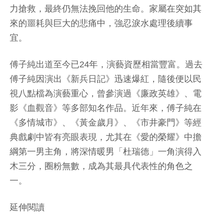
力搶救，最終仍無法挽回他的生命。家屬在突如其
來的噩耗與巨大的悲痛中，強忍淚水處理後續事
宜。
傅子純出道至今已24年，演藝資歷相當豐富。過去
傅子純因演出《新兵日記》迅速爆紅，隨後便以民
視八點檔為演藝重心，曾參演過《廉政英雄》、電
影《血觀音》等多部知名作品。近年來，傅子純在
《多情城市》、《黃金歲月》、《市井豪門》等經
典戲劇中皆有亮眼表現，尤其在《愛的榮耀》中擔
綱第一男主角，將深情暖男「杜瑞德」一角演得入
木三分，圈粉無數，成為其最具代表性的角色之
一。
延伸閱讀