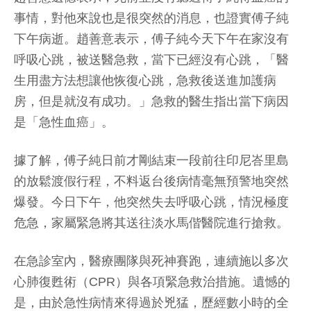
事情，對他來說也是很突然的消息，也證實傅子純
下午病逝。趙善意表示，傅子純今天下午在家沒有
呼吸心跳，被送醫急救，當下已經沒有心跳，「醫
生用盡方法想讓他恢復心跳，急救後送進加護病
房，但是就沒有成功。」急救的醫生指出當下病因
是「急性血癌」。
據了解，傅子純日前才剛結束一段前往印尼峇里島
的放鬆渡假行程，不料返台後病情毫無預警地突然
爆發。今日下午，他突然失去呼吸心跳，情況極度
危急，家屬緊急將其送往淡水馬偕醫院進行搶救。
在急診室內，醫療團隊與死神賽跑，連續施以多次
心肺復甦術（CPR）與各項緊急救治措施。遺憾的
是，由於急性病情來得過於兇猛，歷經數小時的全