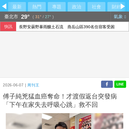
最新
熱門
專題
政治
社會
財經
29°
臺北市
氣象
(
31°
/
27°
)
快訊
長野安曇野暴雨釀土石流 燕岳山區390名住宿客受困
中國稅收徵管趨嚴 清查違規優惠填補財政缺口
白海豚將登陸中國 福建浙江上海共撤離約21萬人
退休醫駁擋疫苗 蔣萬安嗆：政府刁難是事實
2026-06-07 |
周刊王
傅子純兇猛血癌奪命！才渡假返台突發病
「下午在家失去呼吸心跳」救不回