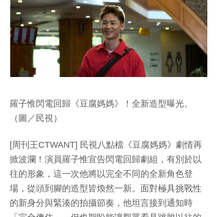
羅子惟閃電回歸《豆腐媽媽》！全新造型曝光。
（圖／民視）
[周刊王CTWANT] 民視八點檔《豆腐媽媽》劇情再
掀波瀾！演員羅子惟宣告閃電回歸劇組，有別於以
往的形象，這一次他將以完全不同的全新角色登
場，從頭到腳的造型皆煥然一新。面對極具挑戰性
的新身分與緊湊的拍攝節奏，他坦言接到通知時