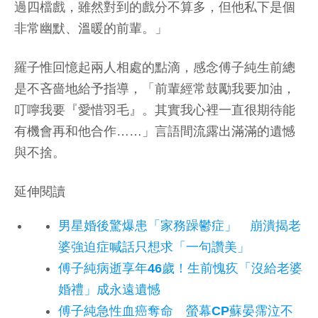
過四檔戲，雖然對到的戲分不算多，但他私下是個
非常幽默、溫暖的前輩。」
羅子惟回憶起兩人相處的點滴，感念傅子純生前總
是不吝嗇地給予指導，「前輩經常鼓勵我要加油，
叮嚀我要『愛惜羽毛』。其實我心裡一直很期待能
有機會再和他合作……」言語間流露出滿滿的遺憾
與不捨。
延伸閱讀
男星婚後驚爆患「家務躁鬱症」 崩潰揭老
婆強迫症喊話只想求「一句讚美」
傅子純病逝享年46歲！生前愧疚「沒給老婆
婚禮」成永遠遺憾
傅子純急性血癌奪命 螢幕CP蘇晏霈泣不