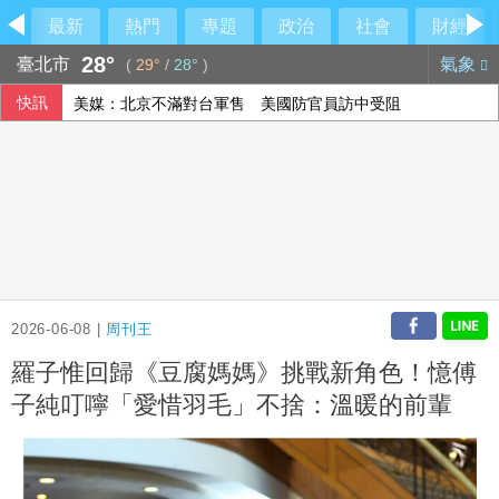
最新
熱門
專題
政治
社會
財經
28°
臺北市
氣象
(
29°
/
28°
)
快訊
美媒：北京不滿對台軍售 美國防官員訪中受阻
美公布就業報告前夕 美股多收黑
伊朗擬禁美以船隻過海峽 國際油價大漲逾3美元
2026-06-08 |
周刊王
羅子惟回歸《豆腐媽媽》挑戰新角色！憶傅
子純叮嚀「愛惜羽毛」不捨：溫暖的前輩