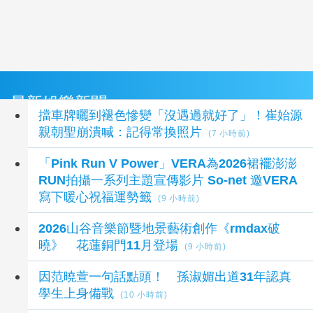
最新娛樂新聞
擋車牌曬到褪色慘變「沒遇過就好了」！崔始源
親朝聖崩潰喊：記得常換照片
(7 小時前)
「Pink Run V Power」VERA為2026裙襬澎澎
RUN拍攝一系列主題宣傳影片 So-net 邀VERA
寫下暖心祝福運勢籤
(9 小時前)
2026山谷音樂節暨地景藝術創作《rmdax破
曉》 花蓮銅門11月登場
(9 小時前)
因范曉萱一句話點頭！ 孫淑媚出道31年認真
學生上身備戰
(10 小時前)