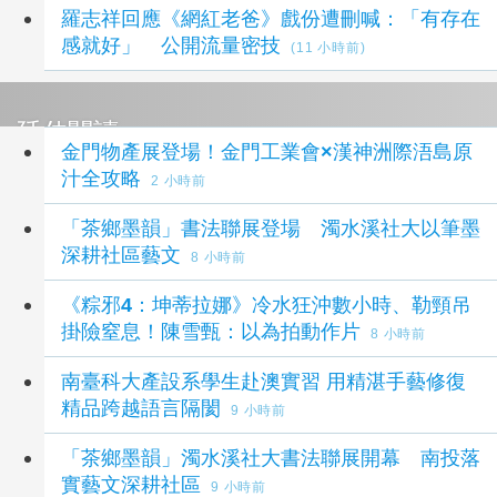
羅志祥回應《網紅老爸》戲份遭刪喊：「有存在
感就好」 公開流量密技
(11 小時前)
延伸閱讀
金門物產展登場！金門工業會×漢神洲際浯島原
汁全攻略
2 小時前
「茶鄉墨韻」書法聯展登場 濁水溪社大以筆墨
深耕社區藝文
8 小時前
《粽邪4：坤蒂拉娜》冷水狂沖數小時、勒頸吊
掛險窒息！陳雪甄：以為拍動作片
8 小時前
南臺科大產設系學生赴澳實習 用精湛手藝修復
精品跨越語言隔閡
9 小時前
「茶鄉墨韻」濁水溪社大書法聯展開幕 南投落
實藝文深耕社區
9 小時前