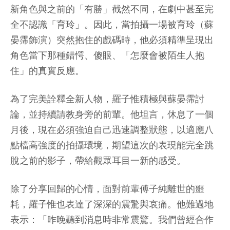
新角色與之前的「有勝」截然不同，在劇中甚至完
全不認識「育玲」。因此，當拍攝一場被育玲（蘇
晏霈飾演）突然抱住的戲碼時，他必須精準呈現出
角色當下那種錯愕、傻眼、「怎麼會被陌生人抱
住」的真實反應。
為了完美詮釋全新人物，羅子惟積極與蘇晏霈討
論，並持續請教身旁的前輩。他坦言，休息了一個
月後，現在必須強迫自己迅速調整狀態，以適應八
點檔高強度的拍攝環境，期望這次的表現能完全跳
脫之前的影子，帶給觀眾耳目一新的感受。
除了分享回歸的心情，面對前輩傅子純離世的噩
耗，羅子惟也表達了深深的震驚與哀痛。他難過地
表示：「昨晚聽到消息時非常震驚。我們曾經合作