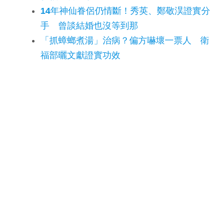
14年神仙眷侶仍情斷！秀英、鄭敬淏證實分
手 曾談結婚也沒等到那
「抓蟑螂煮湯」治病？偏方嚇壞一票人 衛
福部曬文獻證實功效