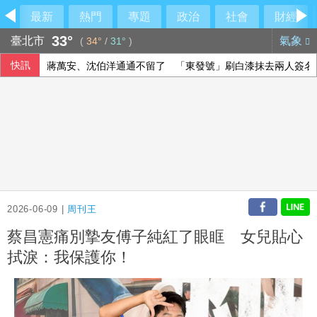
最新
熱門
專題
政治
社會
財經
33°
臺北市
氣象
(
34°
/
31°
)
快訊
蔣萬安、沈伯洋通通不留了 「東發號」刷白漆抹去兩人簽名
上洋分散式能源走入紙業 導入燃氣發電機組
府：總統與團隊進行萬鈞演練 檢視指揮體系應變
荷莫茲海峽可望重啟通航 金價連4漲創7週來高點
2026-06-09 |
周刊王
蔡昌憲痛別摯友傅子純紅了眼眶 女兒貼心
拭淚：我保護你！