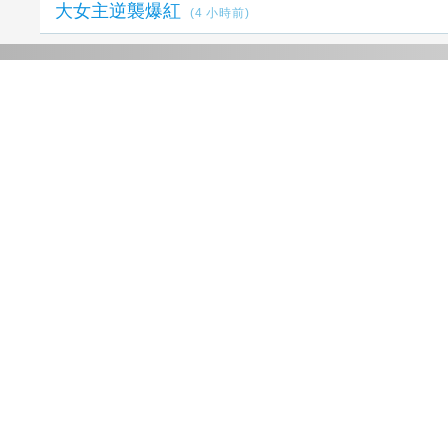
大女主逆襲爆紅
(4 小時前)
延伸閱讀
婦人腦震盪檢查無礙卻常頭暈 搭配中醫調理獲
改善
21 分鐘前
疫苗採購詐騙慈濟案 調查局：查扣財產逾10
億元
1 小時前
癌末男缺錢鋌而走險 德國郵寄3D玩具熊夾藏
逾1公斤K他命遭查獲
1 小時前
Kioxia在FMS 2026上展示適用於AI時代的快閃
記憶體儲存創新技術
1 小時前
氣得直吐血／唐勝一
1 小時前