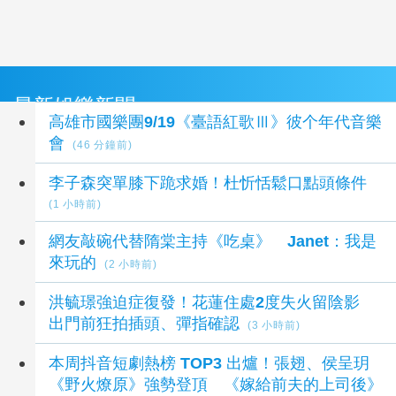
最新娛樂新聞
高雄市國樂團9/19《臺語紅歌Ⅲ》彼个年代音樂
會
(46 分鐘前)
李子森突單膝下跪求婚！杜忻恬鬆口點頭條件
(1 小時前)
網友敲碗代替隋棠主持《吃桌》 Janet：我是
來玩的
(2 小時前)
洪毓璟強迫症復發！花蓮住處2度失火留陰影
出門前狂拍插頭、彈指確認
(3 小時前)
本周抖音短劇熱榜 TOP3 出爐！張翅、侯呈玥
《野火燎原》強勢登頂 《嫁給前夫的上司後》