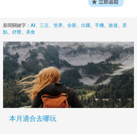
新聞關鍵字：
AI
、
三立
、
世界
、
全新
、
出國
、
手機
、
旅遊
、
景
點
、
紓壓
、
美食
本月適合去哪玩