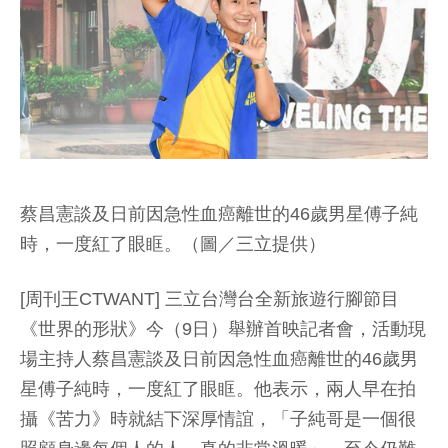
蔡昌憲談及日前因急性血癌離世的46歲男星傅子純
時，一度紅了眼眶。（圖／三立提供）
[周刊王CTWANT] 三立台灣台全新旅遊行腳節目
《世界的形狀》今（9日）舉辦首映記者會，活動現
場主持人蔡昌憲談及日前因急性血癌離世的46歲男
星傅子純時，一度紅了眼眶。他表示，兩人早在拍
攝《苦力》時就結下深厚情誼，「子純哥是一個很