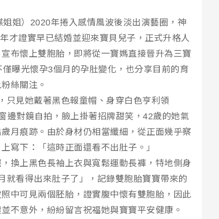
蝴蝶姐姐）2020年捲入感情風波後淡出演藝圈，神
24年才證實早已結婚並迎來寶貝兒子，正式升格人
，宣布懷上雙胞胎，即將從一寶媽直接晉升為三寶
不僅曝光懷孕3個月的孕肚變化，也分享目前的育
批粉絲關注。
生活照，只見她戴著黑色報童帽、身穿白色亨利領
衣，坐在窗邊對鏡自拍，臉上掛著招牌甜笑，42歲的她氣
出歲月痕跡。由於身材仍相當纖細，從正面幾乎察
片上寫下：「這時正面還看不出肚子。」
照，換上黑色長袖上衣與寬鬆運動長褲，特地側身
月就看得出來肚子了」，記錄雙胞胎寶寶帶來的
波照中可見兩個胚胎，證實腹中懷有雙胞胎，因此
懷並不意外，紛紛留言祝福她與寶寶平安健康。