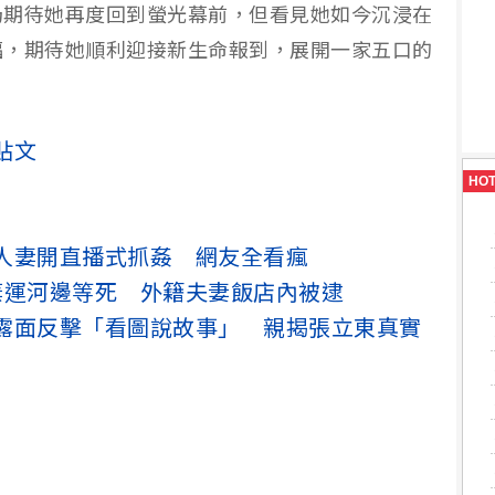
仍期待她再度回到螢光幕前，但看見她如今沉浸在
福，期待她順利迎接新生命報到，展開一家五口的
則貼文
HO
人妻開直播式抓姦 網友全看瘋
棄運河邊等死 外籍夫妻飯店內被逮
露面反擊「看圖說故事」 親揭張立東真實