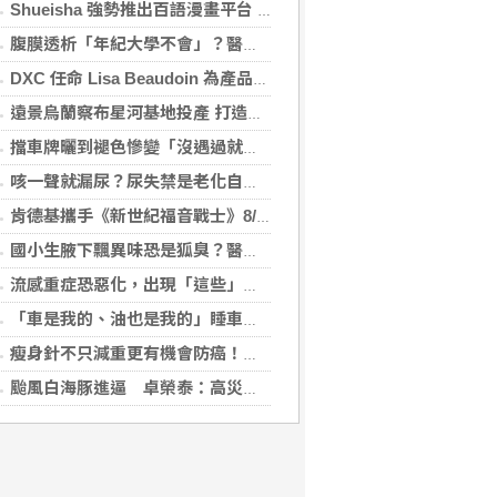
Shueisha 強勢推出百語漫畫平台 MANGA MILLION 大舉進軍全球市場
腹膜透析「年紀大學不會」？醫：年齡並非限制 評估還要看3面向
DXC 任命 Lisa Beaudoin 為產品總監，以加速產品導向型增長
遠景烏蘭察布星河基地投產 打造吉瓦級AI基礎設施新模式
擋車牌曬到褪色慘變「沒遇過就好了」！崔始源親朝聖崩潰喊：記得常換照片
咳一聲就漏尿？尿失禁是老化自然現象？醫揭：不同尿失禁的治療方式
肯德基攜手《新世紀福音戰士》8/11霸脆覺醒 首度跨界台灣速食品牌！
國小生腋下飄異味恐是狐臭？醫：若伴青春期徵象應評估性早熟
流感重症恐惡化，出現「這些」症狀別再等！醫籲：別因非流感季就掉以輕心
「車是我的、油也是我的」睡車竟被收住宿費 官方一句話打臉飯店
瘦身針不只減重更有機會防癌！無糖尿病肥胖者使用GLP-1藥物 罹癌風險顯著下降
颱風白海豚進逼 卓榮泰：高災害潛勢區加強預防性整備