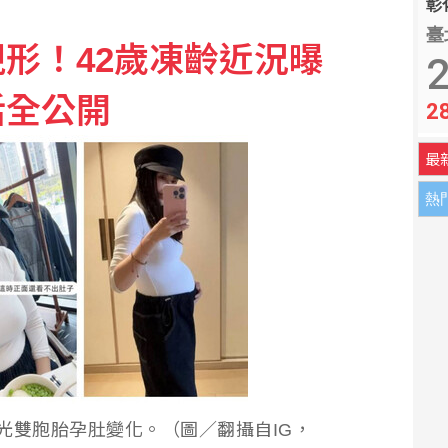
彰化
臺
形！42歲凍齡近況曝
5家銀行60多人涉案
2
活全公開
2
最
熱
光雙胞胎孕肚變化。（圖／翻攝自IG，