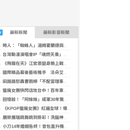
最新
新聞
最新影音新聞
W
時人：「蜘蛛人」湯姆霍蘭德與辛蒂亞已辦派對慶祝結婚
台灣動漫演唱會IP「魂燃天乘」總召許君君推廣ACG文化10年：我撐過來了！
《飛龍在天》江宏恩變身脆上戰神開轟藍白「砍國防砍公視」 挺公視留言引爆藍綠攻防
國際精品幕後藝術推手 法朵艾絲琳打造千萬級裝置藝術傳奇
田路路怒轟曹雨婷「不配當理事長」！點名姜厚任出面 本尊首度回應了
獵魔女團快閃店攻台中！百年車站變身打卡聖地 破百款限定周邊開搶
回憶殺！「阿妹妹」成軍30年驚喜合體 9月登《東!帶我走》開唱
《KPOP獵魔女團》紅遍全球！導演攜幕後團隊訪台揭成功秘訣
展榮展瑞跳舞跳到掛彩！洗腦神曲吸3千萬次觀看
小刀14年婚姻告終！昔包直升機求婚 豪砸545萬辦婚禮還找連戰證婚