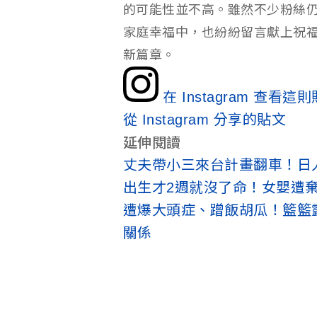
的可能性並不高。雖然不少粉絲
家庭幸福中，也紛紛留言獻上祝
新篇章。
在 Instagram 查看這
從 Instagram 分享的貼文
延伸閱讀
丈夫帶小三來台計畫翻車！日
出生才2週就沒了命！女嬰遭
遭爆大頭症、蹭飯胡瓜！籃籃
關係