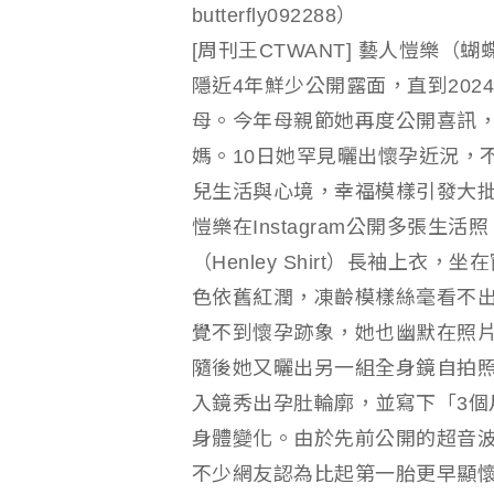
butterfly092288）
[周刊王CTWANT] 藝人愷樂（
隱近4年鮮少公開露面，直到20
母。今年母親節她再度公開喜訊
媽。10日她罕見曬出懷孕近況，
兒生活與心境，幸福模樣引發大
愷樂在Instagram公開多張
（Henley Shirt）長袖上
色依舊紅潤，凍齡模樣絲毫看不
覺不到懷孕跡象，她也幽默在照
隨後她又曬出另一組全身鏡自拍
入鏡秀出孕肚輪廓，並寫下「3個
身體變化。由於先前公開的超音
不少網友認為比起第一胎更早顯