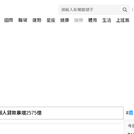
國際
職場
運勢
星座
健康
娛樂
體育
生活
上班族
人貸款暴增2575億
#
農
今
張神明卡護佑平安