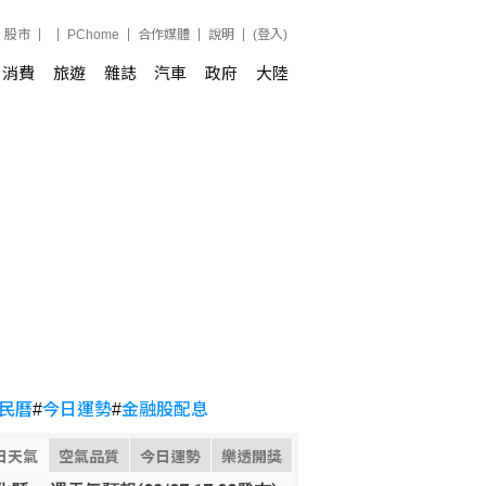
股市
PChome
合作媒體
說明
(登入)
消費
旅遊
雜誌
汽車
政府
大陸
民曆
#
今日運勢
#
金融股配息
日天氣
空氣品質
今日運勢
樂透開獎