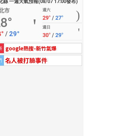
縣 一週天氣預報(08/07 17:00發布)
北市
週六
29°
/
27°
8°
週日
8°
/
29°
30°
/
29°
google熱搜-新竹氣爆
新
名人被打臉事件
門