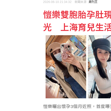
2026-06-10 21:34:32 新聞來源 :
周刊王
愷樂雙胞胎孕肚現
行員勾結地政士收回扣 1
光 上海育兒生
愷樂曬出懷孕3個月近照，首度曝