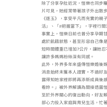
除了分享孕肚近況，愷樂也同步
片可見，她經常帶著孩子外出散
《逐玉》，享受平凡而充實的親
活」、「#把握當下」，字裡行間
事實上，愷樂日前也曾分享孕期
處於飢餓狀態，甚至形容自己像
短時間體重已增加7公斤，讓她忍
讓許多媽媽粉絲深有同感。
此外，外界多年來盛傳愷樂婚後
消息始終未獲本人證實。不過好
露得知她家裡即將再添新成員後
看妳。」被外界解讀為間接透露
至於外界關心的復出動向，好友
部心力投入家庭與育兒生活，忙