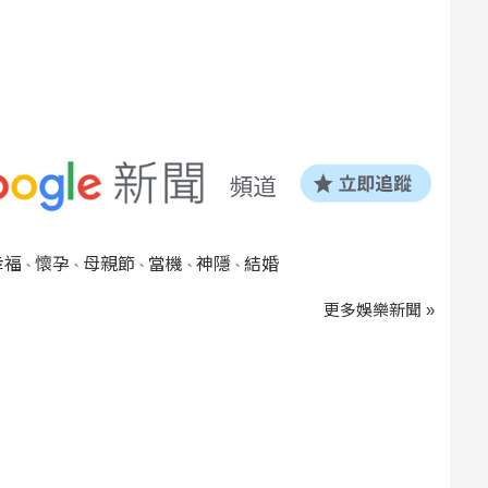
幸福
懷孕
母親節
當機
神隱
結婚
、
、
、
、
、
更多娛樂新聞 »