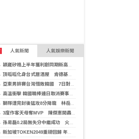
人氣新聞
人氣娛樂新聞
T
穎崴矽格上半年獲利創同期新高 AI先進製程需求帶動
頂呱呱化身台式居酒屋 肯德基聯名EVA攻漫迷
亞東男排賽台灣惜敗韓國 7日對戰日本拚4強
高溫衝擊 韓國職棒連日取消賽事、11日起晚間7時開打
獅隊遭完封後猛攻8分降龍 林岳平：總是要發揮
3度作客天母奪MVP 陳傑憲開轟擊退雙殺心魔
孫易磊0.2局無失分中繼成功 火腿擊敗軟銀
新加坡TOKEN2049重磅回歸 年度行業頂級盛會再度啟幕