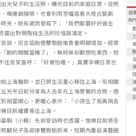
曬出大兒子的生活照，曝光目前的家庭日常。從照
步、喝連鎖咖啡，也會利用空檔追看大陸古裝劇
子時光。她有感而發寫下：「我們都要好好過生
流露出對現階段生活的珍惜與滿足。
甘苦談，坦言這胎懷雙胞胎後食量明顯增加，經常
是「飽的開關當機了」，無時無刻都想吃東西，短
不住苦笑直呼：「好害怕喔。」真實孕婦日常也
嫁給上海醫師，並已將生活重心移往上海，但相關
友左光平日前分享兩人去年在上海聚餐的合照，透
感到相當開心，更暖心表示：「小孩生了我再飛去
愷樂目前確實長住上海。
賴晏駒（小賴）先前受訪時也透露，愷樂目前將全
著照顧兒子及迎接雙胞胎到來，短期內重返演藝圈