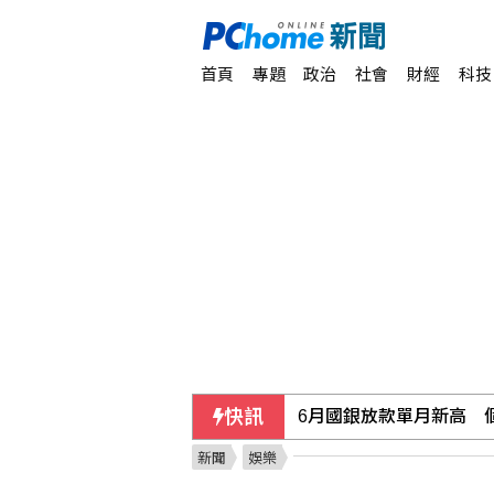
首頁
專題
政治
社會
財經
科技
快訊
6月國銀放款單月新高 個
新聞
娛樂
民俗月不怕阿飄作祟 6