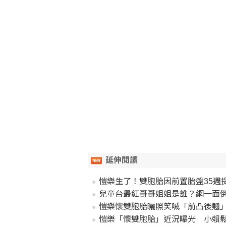
延伸閱讀
愷樂生了！雙胞胎因前置胎盤35週
兒童台最紅哥哥姐姐是誰？網一面
愷樂懷雙胞胎曬照笑喊「前凸後翹
愷樂「懷雙胞胎」近況曝光 小賴