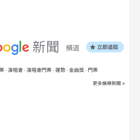
票
演唱會
演唱會門票
運勢
金曲獎
門票
、
、
、
、
、
更多娛樂新聞 »