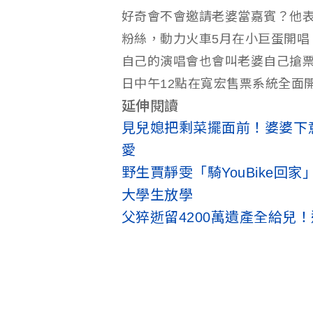
好奇會不會邀請老婆當嘉賓？他
粉絲，動力火車5月在小巨蛋開唱
自己的演唱會也會叫老婆自己搶票
日中午12點在寬宏售票系統全面
延伸閱讀
見兒媳把剩菜擺面前！婆婆下
愛
野生賈靜雯「騎YouBike回
大學生放學
父猝逝留4200萬遺產全給兒