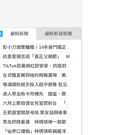
最新
新聞
最新影音新聞
W
彭小刀證實離婚！14年豪門婚正式畫句點 親曝：我們還是家人
玖壹壹健志迎「真正父親節」 Marz23曝萌兒超不受控
TikTok百萬網紅拒安寧、抗癌到最後！家屬證實死訊 得年26歲
台式婚宴搬到紐約時報廣場 美國前總統御廚助陣辦桌
導演讚阮經天投入超乎想像 狂忘警探入選多倫多影展
浪人祭全新卡司曝光 國蛋、鄭宜農接力開唱
六月上節目遭女兒當眾拆台 「喝酒會跟爸爸吵架」
2026-08-06 22:10:46)
王凱靈堂開放弔唁 摯友協辦後事眼眶紅感不捨
思念終將重逢 林琇琪用一首歌寫給天國父親的情書
「仙界口譯姐」林琇琪新輯藏洋蔥 錄音淚憶父親約定夢中相見