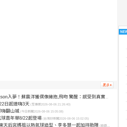
NE
ckson入夢！蘇震洋獲偶像擁抱,飛吻 驚醒：感受到真實心跳！
(民眾網
2日起連嗨3天
(互傳媒2026-08-06 21:26:40)
球嗨翻山城
(今日新聞2026-08-06 15:05:08)
嘉年華8/22起登場
(台灣好新聞2026-08-06 15:02:05)
神台東天后宮媽祖以熱氣球造型、李多慧一起加持助陣
(旅遊經2026-08-06 14:57:00)