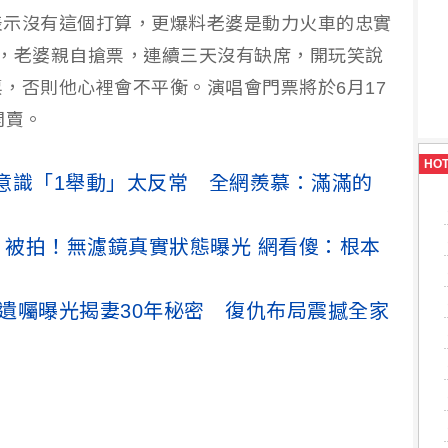
表示沒有這個打算，更爆料老婆是動力火車的忠實
，老婆親自搶票，連續三天沒有缺席，開玩笑說
，否則他心裡會不平衡。演唱會門票將於6月17
開賣。
HO
意識「1舉動」太反常 全網羨慕：滿滿的
家」被拍！無濾鏡真實狀態曝光 網看傻：根本
！遺囑曝光揭妻30年秘密 復仇布局震撼全家