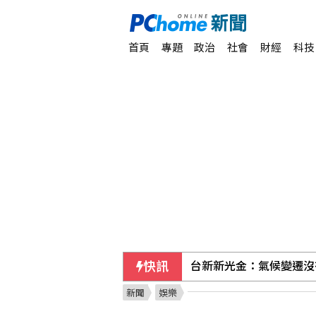
首頁
專題
政治
社會
財經
科技
快訊
台新新光金：氣候變遷沒
新聞
娛樂
伊波拉疫情陰霾 民主剛果