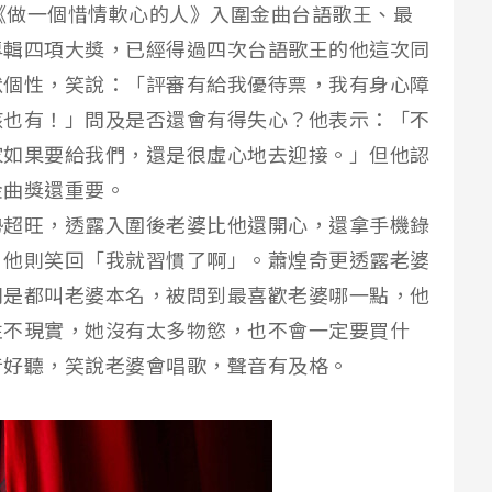
專輯《做一個惜情軟心的人》入圍金曲台語歌王、最
專輯四項大獎，已經得過四次台語歌王的他這次同
默個性，笑說：「評審有給我優待票，我有身心障
該也有！」問及是否還會有得失心？他表示：「不
家如果要給我們，還是很虛心地去迎接。」但他認
金曲獎還重要。
勢超旺，透露入圍後老婆比他還開心，還拿手機錄
，他則笑回「我就習慣了啊」。蕭煌奇更透露老婆
則是都叫老婆本名，被問到最喜歡老婆哪一點，他
性不現實，她沒有太多物慾，也不會一定要買什
音好聽，笑說老婆會唱歌，聲音有及格。