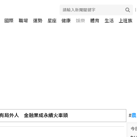
國際
職場
運勢
星座
健康
娛樂
體育
生活
上班族
有局外人 金融業成永續火車頭
#
農
今
破4000例確診1850人亡