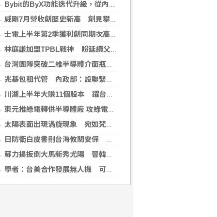
Bybit的ByX功能迭代升級，從內容平台全面進化為社交交易樞紐，新增多項特色功能
威剛7月營收創歷史新高 創見攀同期高點
士電上半年第2季獲利創同期次高 看好AIDC拉貨需求
林庭謙加盟TPBL戰神 盼延續父親籃球精神回饋台灣
台灣團隊突破二維半導體介面瓶頸 成果登國際頂尖期刊
兆基包租代管 內政部：設聯繫諮詢窗口統一受理
川湖上半年大賺11個股本 躍台股史上第3檔萬元股
東元推綠電轉供半導體廠 攻綠電交易
太陽表面出現渦旋現象 宛如梵谷畫作星夜漩渦
日防衛白皮書刪台海攸關安保 學者：未淡化中國威脅論述
蘇力揚扳倒大馬新秀尤陽 晉韓國羽球大師賽8強
學者：台美合作發展無人機 可降對中依賴強化嚇阻