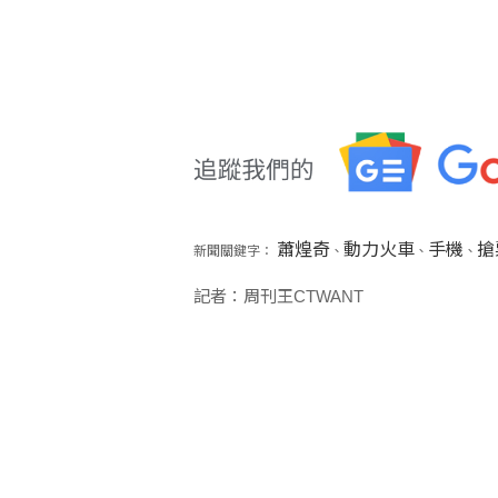
蕭煌奇
動力火車
手機
搶
新聞關鍵字：
、
、
、
記者：周刊王CTWANT