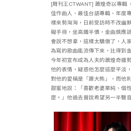
[周刊王CTWANT] 蕭煌奇以
佳作曲人、最佳台語專輯、年度
樣來勢洶洶，日前受訪時不改幽
礙手冊，坐高鐵半價，金曲獎應
會說不想拿，這樣太驕傲了，人
為寫的歌曲能流傳下來，比得到
今年初宣布成為人夫的蕭煌奇運
他的表情，疑惑他怎麼這麼平淡
對他的愛稱是「蕭大熊」，而他
甜蜜地說：「喜歡老婆單純、個
麼。」他過去曾說希望另一半聲