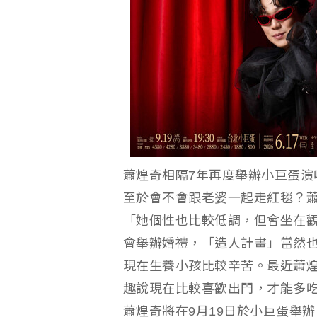
蕭煌奇相隔7年再度舉辦小巨蛋演
至於會不會跟老婆一起走紅毯？
「她個性也比較低調，但會坐在
會舉辦婚禮，「造人計畫」當然
現在生養小孩比較辛苦。最近蕭
趣說現在比較喜歡出門，才能多
蕭煌奇將在9月19日於小巨蛋舉辦