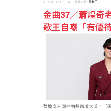
2026-06-12 12:10:59 新聞來源 :
周刊王
金曲37／蕭煌奇
陳昱瑄詐慈濟10.6億
歌王自嘲「有優
台股開高走低震盪逾880
蕭煌奇入圍金曲獎四項大獎。（