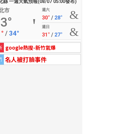
縣 一週天氣預報(08/07 05:00發布)
北市
週六
30°
/
28°
3°
週日
1°
/
34°
31°
/
27°
google熱搜-新竹氣爆
新
名人被打臉事件
門