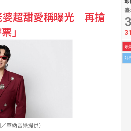
彰化
臺
老婆超甜愛稱曝光 再搶
遭爆曾任「中市府顧問」 官方回應：是法扶顧問
3
待票」
3
點 終場失守季線收44225點
最
熱
圖／華納音樂提供）