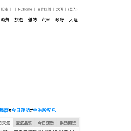
股市
PChome
合作媒體
說明
(登入)
消費
旅遊
雜誌
汽車
政府
大陸
民曆
#
今日運勢
#
金融股配息
日天氣
空氣品質
今日運勢
樂透開獎