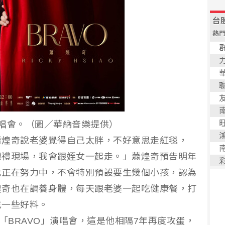
唱會。（圖／華納音樂提供）
蕭煌奇說老婆覺得自己太胖，不好意思走紅毯，
觀禮現場，我會跟姪女一起走。」蕭煌奇預告明年
也正在努力中，不會特別預設要生幾個小孩，認為
煌奇也在調養身體，每天跟老婆一起吃健康餐，打
吃一些好料。
「BRAVO」演唱會，這是他相隔7年再度攻蛋，