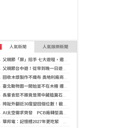
人氣新聞
人氣娛樂新聞
T
父親節「屏」招手 七大遊程，邀您陪爸爸一起過節「趣」！
父親節台中遊！從早到晚一日遊行程推薦，美食、美景一次滿足！
回收木漿製作不織布 奧地利廠商得獎
臺北動物園一開始並不在木柵 遷園40周年之際，舉辧「與象同在、迎象未來」特展！
長輩食慾不振竟是胃中藏植糞石？醫用「可樂」化解危機
拇趾外翻近30度變回個位數！截骨矯正助重返登山活動
AI太空需求齊發 PCB廠轉型高階產品迎收成
華邦電：記憶體2027年更吃緊 啟動高雄廠模組B擴建計畫