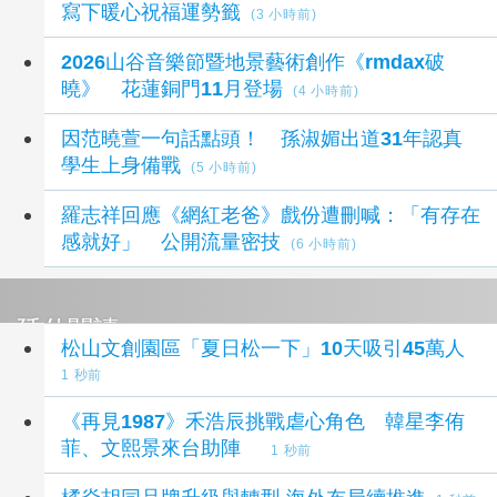
寫下暖心祝福運勢籤
(3 小時前)
2026山谷音樂節暨地景藝術創作《rmdax破
曉》 花蓮銅門11月登場
(4 小時前)
因范曉萱一句話點頭！ 孫淑媚出道31年認真
學生上身備戰
(5 小時前)
羅志祥回應《網紅老爸》戲份遭刪喊：「有存在
感就好」 公開流量密技
(6 小時前)
延伸閱讀
松山文創園區「夏日松一下」10天吸引45萬人
1 秒前
《再見1987》禾浩辰挑戰虐心角色 韓星李侑
菲、文熙景來台助陣
1 秒前