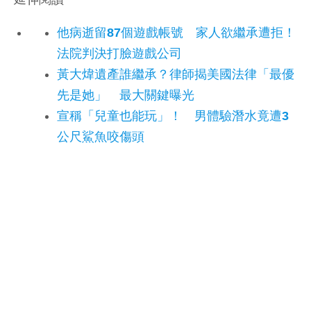
他病逝留87個遊戲帳號 家人欲繼承遭拒！
法院判決打臉遊戲公司
黃大煒遺產誰繼承？律師揭美國法律「最優
先是她」 最大關鍵曝光
宣稱「兒童也能玩」！ 男體驗潛水竟遭3
公尺鯊魚咬傷頭