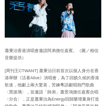
蕭秉治香港演唱會邀請阿弟擔任嘉賓。（圖／相信
音樂提供）
[周刊王CTWANT] 蕭秉治日前首次以個人身分在香
港舉辦《活著Alive》演唱會，為了回饋久候的香港
歌迷，他獻上兩大驚喜，苦練粵語獻唱熱門歌曲
〈黑玻璃〉，並邀請「師弟」蕭景鴻擔任嘉賓合唱
〈分合〉，正是蕭秉治為Energy回歸樂壇量身打造