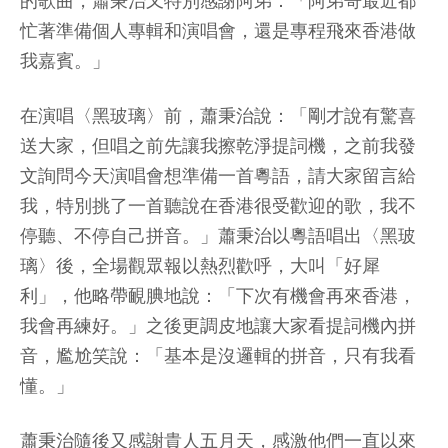
的歌曲，蕭秉治又特別感謝阿弟：「阿弟哥最近都
忙著準備個人專輯和演唱會，還是專程飛來香港做
我嘉賓。」
在演唱〈黑玻璃〉前，蕭秉治說：「剛才說有驚喜
送大家，但唱之前先讓我擦乾淨提詞機，之前我發
文詢問今天演唱會想準備一首粵語，請大家留言給
我，特別挑了一首聽說在香港很受歡迎的歌，我不
停聽、不停自己拼音。」蕭秉治以粵語唱出〈黑玻
璃〉後，全場觀眾報以熱烈歡呼，大叫「好犀
利」，他略帶靦腆地說：「下次有機會再來香港，
我會再練好。」之後更調皮地讓大家看提詞機內拼
音，尷尬笑說：「基本是沒邏輯的拼音，只有我看
懂。」
蕭秉治隨後又感謝貴人五月天，感激他們一直以來