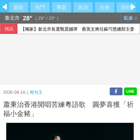
最新
熱門
專題
政治
社會
財經
28°
臺北市
氣象
(
29°
/
28°
)
快訊
【獨家】新北市長選戰震撼彈 蔡英文將任蘇巧慧總部主委
2026-06-16 |
周刊王
蕭秉治香港開唱苦練粵語歌 圓夢喜獲「祈
福小金豬」