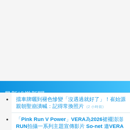
最新娛樂新聞
擋車牌曬到褪色慘變「沒遇過就好了」！崔始源
親朝聖崩潰喊：記得常換照片
(2 小時前)
「Pink Run V Power」VERA為2026裙襬澎澎
RUN拍攝一系列主題宣傳影片 So-net 邀VERA