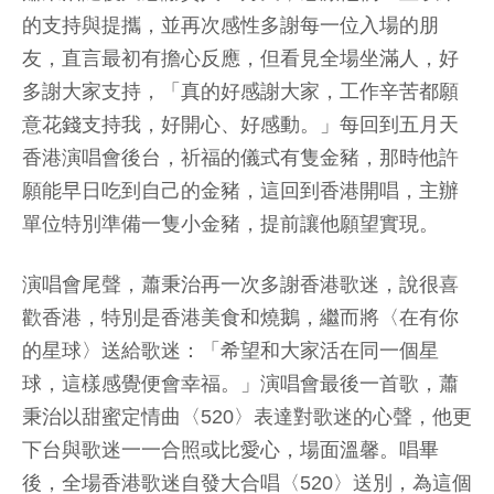
的支持與提攜，並再次感性多謝每一位入場的朋
友，直言最初有擔心反應，但看見全場坐滿人，好
多謝大家支持，「真的好感謝大家，工作辛苦都願
意花錢支持我，好開心、好感動。」每回到五月天
香港演唱會後台，祈福的儀式有隻金豬，那時他許
願能早日吃到自己的金豬，這回到香港開唱，主辦
單位特別準備一隻小金豬，提前讓他願望實現。
演唱會尾聲，蕭秉治再一次多謝香港歌迷，說很喜
歡香港，特別是香港美食和燒鵝，繼而將〈在有你
的星球〉送給歌迷：「希望和大家活在同一個星
球，這樣感覺便會幸福。」演唱會最後一首歌，蕭
秉治以甜蜜定情曲〈520〉表達對歌迷的心聲，他更
下台與歌迷一一合照或比愛心，場面溫馨。唱畢
後，全場香港歌迷自發大合唱〈520〉送別，為這個