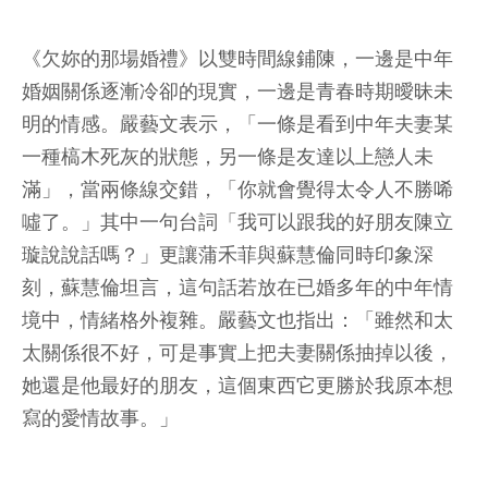
《欠妳的那場婚禮》以雙時間線鋪陳，一邊是中年
婚姻關係逐漸冷卻的現實，一邊是青春時期曖昧未
明的情感。嚴藝文表示，「一條是看到中年夫妻某
一種槁木死灰的狀態，另一條是友達以上戀人未
滿」，當兩條線交錯，「你就會覺得太令人不勝唏
噓了。」其中一句台詞「我可以跟我的好朋友陳立
璇說說話嗎？」更讓蒲禾菲與蘇慧倫同時印象深
刻，蘇慧倫坦言，這句話若放在已婚多年的中年情
境中，情緒格外複雜。嚴藝文也指出：「雖然和太
太關係很不好，可是事實上把夫妻關係抽掉以後，
她還是他最好的朋友，這個東西它更勝於我原本想
寫的愛情故事。」