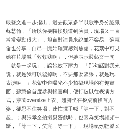
嚴藝文進一步指出，過去觀眾多半以歌手身分認識
蘇慧倫，「所以你要轉換頻道到演員，現場又一直
常常變動很大」，坦言對演員來說並不容易。蘇慧
倫也分享，自己一開始確實感到焦慮，花絮中可見
她在片場喊「救救我啊」，但她表示嚴藝文一句
「就是一起玩」，讓她放下壓力，「那句話對我來
說，就是我可以鬆掉啊，不要那麼緊張，就是玩、
表演嘛。」花絮中也曝光不少拍攝現場的有趣畫
面，蘇慧倫首度參與輕喜劇，便打破以往表演方
式，穿著oversize上衣、翹腳坐在餐桌前搔首弄
姿，卻忍不住笑場，連忙揮手喊「等一下，對不
起」；與張孝全拍攝親密戲時，也因為笑場頻頻中
斷，「等一下，笑完，等一下」，現場氣氛輕鬆又