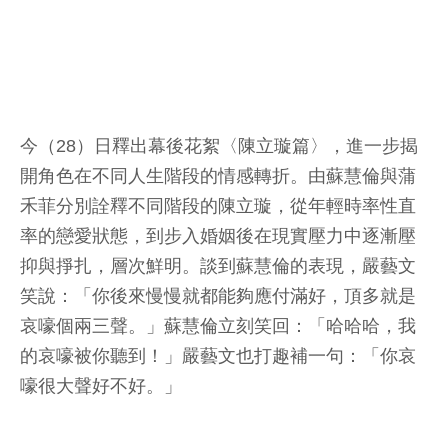
今（28）日釋出幕後花絮〈陳立璇篇〉，進一步揭
開角色在不同人生階段的情感轉折。由蘇慧倫與蒲
禾菲分別詮釋不同階段的陳立璇，從年輕時率性直
率的戀愛狀態，到步入婚姻後在現實壓力中逐漸壓
抑與掙扎，層次鮮明。談到蘇慧倫的表現，嚴藝文
笑說：「你後來慢慢就都能夠應付滿好，頂多就是
哀嚎個兩三聲。」蘇慧倫立刻笑回：「哈哈哈，我
的哀嚎被你聽到！」嚴藝文也打趣補一句：「你哀
嚎很大聲好不好。」