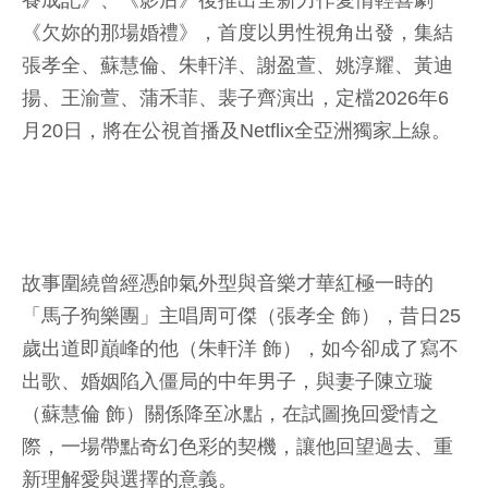
養成記》、《影后》後推出全新力作愛情輕喜劇
《欠妳的那場婚禮》，首度以男性視角出發，集結
張孝全、蘇慧倫、朱軒洋、謝盈萱、姚淳耀、黃迪
揚、王渝萱、蒲禾菲、裴子齊演出，定檔2026年6
月20日，將在公視首播及Netflix全亞洲獨家上線。
故事圍繞曾經憑帥氣外型與音樂才華紅極一時的
「馬子狗樂團」主唱周可傑（張孝全 飾），昔日25
歲出道即巔峰的他（朱軒洋 飾），如今卻成了寫不
出歌、婚姻陷入僵局的中年男子，與妻子陳立璇
（蘇慧倫 飾）關係降至冰點，在試圖挽回愛情之
際，一場帶點奇幻色彩的契機，讓他回望過去、重
新理解愛與選擇的意義。