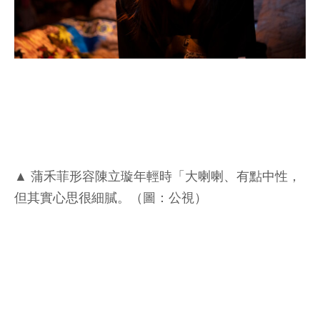
▲ 蒲禾菲形容陳立璇年輕時「大喇喇、有點中性，
但其實心思很細膩。（圖：公視）