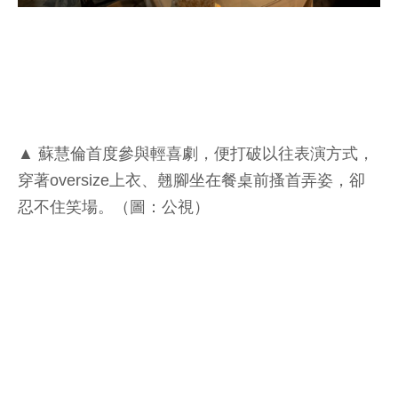
▲ 蘇慧倫首度參與輕喜劇，便打破以往表演方式，
穿著oversize上衣、翹腳坐在餐桌前搔首弄姿，卻
忍不住笑場。（圖：公視）