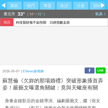
最新
熱門
專題
政治
社會
財經
33°
臺北市
氣象
(
34°
/
31°
)
快訊
科技股財報不如預期 日經指數走跌
慈濟遭詐10億陳時中喊藍營道歉 蔣萬安回應了
內政部向憲法法庭遞狀 聲請解散統促黨
四貸同堂風險受矚 銀行緊盯資金用途強化風控
2026-05-07 |
ENews新聞網
蘇慧倫《欠妳的那場婚禮》突破形象搔首弄
姿！嚴藝文曝選角關鍵：竟與天蠍座有關
身兼金鐘影后的金鐘導演、編劇嚴藝文，繼《俗女