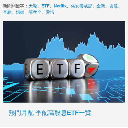
新聞關鍵字：
天蠍
、
ETF
、
Netflix
、
俗女養成記
、
全新
、
友達
、
喜劇
、
婚姻
、
張孝全
、
愛情
熱門月配 季配高股息ETF一覽