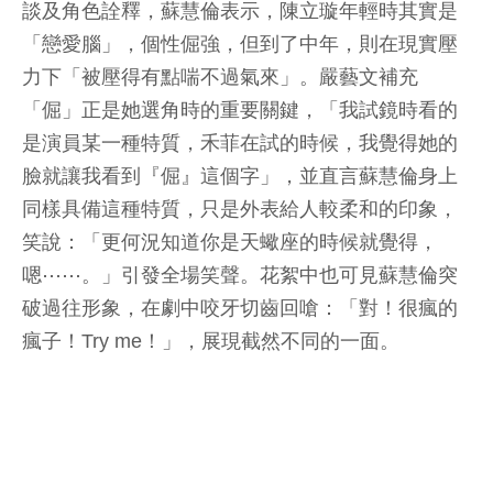
談及角色詮釋，蘇慧倫表示，陳立璇年輕時其實是
「戀愛腦」，個性倔強，但到了中年，則在現實壓
力下「被壓得有點喘不過氣來」。嚴藝文補充
「倔」正是她選角時的重要關鍵，「我試鏡時看的
是演員某一種特質，禾菲在試的時候，我覺得她的
臉就讓我看到『倔』這個字」，並直言蘇慧倫身上
同樣具備這種特質，只是外表給人較柔和的印象，
笑說：「更何況知道你是天蠍座的時候就覺得，
嗯⋯⋯。」引發全場笑聲。花絮中也可見蘇慧倫突
破過往形象，在劇中咬牙切齒回嗆：「對！很瘋的
瘋子！Try me！」，展現截然不同的一面。