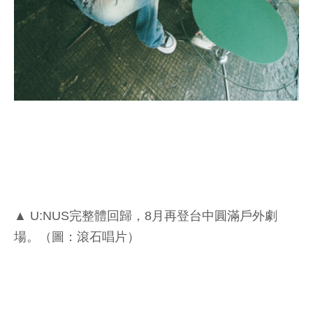
▲ U:NUS完整體回歸，8月再登台中圓滿戶外劇
場。（圖：滾石唱片）