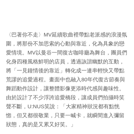
〈巴著你不走〉MV延續歌曲裡帶點老派感的浪漫氛
圍，將那份不加思索的心動與靠近，化為具象的戀
愛情境。MV以曼谷一間復古咖啡廳為舞台，團員們
化身四種風格鮮明的店員，透過詼諧幽默的互動，
將「一見鐘情後的靠近」轉化成一連串輕快又帶點
荒謬的追愛過程。畫面中也融入80年代復古節奏與
舞蹈動作設計，讓整體影像更添時代感與趣味性。
由於設計了不少浮誇追愛橋段，讓成員們拍攝時笑
聲不斷，U:NUS笑說：「大家精神狀況都有點恍
惚，但又都很敬業，只要一喊卡，就瞬間進入彌留
狀態，真的是又累又好笑。」