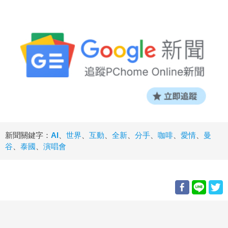
新聞關鍵字：
AI
、
世界
、
互動
、
全新
、
分手
、
咖啡
、
愛情
、
曼
谷
、
泰國
、
演唱會