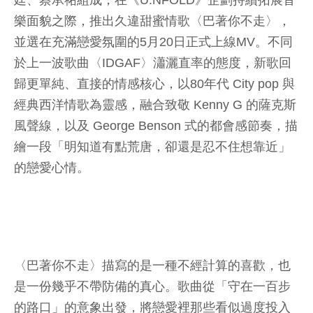
廷、蔡承祐組成，在《U:NFOLD》企劃持續拓展音
樂面貌之際，推出久違甜蜜情歌〈巴著你不走〉，
並選在充滿戀愛氛圍的5月20日正式上線MV。不同
於上一波歌曲〈IDGAF〉瀟灑直率的態度，新歌回
歸更單純、直接的情感核心，以80年代 City pop 與
經典西洋情歌為靈感，融合致敬 Kenny G 的薩克斯
風聲線，以及 George Benson 式的都會感節奏，描
繪一段「明知道有點荒唐，卻還是忍不住想靠近」
的戀愛心情。
〈巴著你不走〉描寫的是一種不經計算的喜歡，也
是一份幾乎不帶防備的真心。歌曲從「守在一百步
的路口」的意象出發，將戀愛裡那些看似過度投入