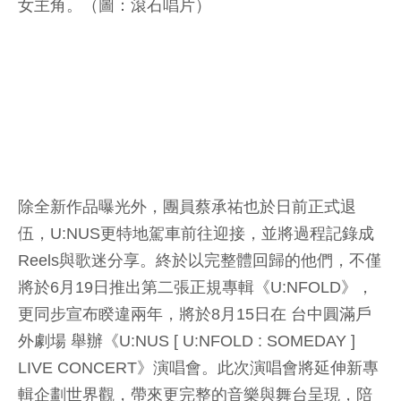
女主角。（圖：滾石唱片）
除全新作品曝光外，團員蔡承祐也於日前正式退
伍，U:NUS更特地駕車前往迎接，並將過程記錄成
Reels與歌迷分享。終於以完整體回歸的他們，不僅
將於6月19日推出第二張正規專輯《U:NFOLD》，
更同步宣布睽違兩年，將於8月15日在 台中圓滿戶
外劇場 舉辦《U:NUS [ U:NFOLD : SOMEDAY ]
LIVE CONCERT》演唱會。此次演唱會將延伸新專
輯企劃世界觀，帶來更完整的音樂與舞台呈現，陪