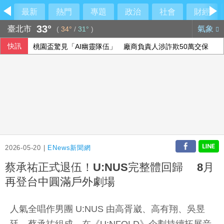
最新
熱門
專題
政治
社會
財經
33°
臺北市
氣象
(
34°
/
31°
)
快訊
桃園盃驚見「AI幽靈隊伍」 廠商負責人涉詐欺50萬交保
熊本地震增至39死 志工陸續進入災區協助
基隆男兩度臉書留言嗆殺警 判應執行徒刑8月
專家：香港正遭受「三疫夾擊」 勿輕忽流感
2026-05-20 |
ENews新聞網
蔡承祐正式退伍！U:NUS完整體回歸 8月
再登台中圓滿戶外劇場
人氣全唱作男團 U:NUS 由高胥崴、高有翔、吳昱