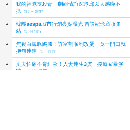
我的神隊友殺青 劇組情誼深厚邱以太感嘆不
捨
(36 分鐘前)
韓團aespa城市行銷亮點曝光 首設紀念章收集
站
(1 小時前)
無畏白海豚颱風！許富凱順利攻蛋 竟一開口就
抱怨連連
(1 小時前)
丈夫怕痛不肯結紮！人妻連生3孩 控遭家暴淚
喊：真的好累
(2 小時前)
北影影后李亦捷父親節宣布懷孕！ 曬超音波影
像：終於可以輪到我
(2 小時前)
延伸閱讀
2026濁水溪好空氣生活節崙背熱鬧登場！親子
攜手齊體驗！共創永續幸福家園
15 分鐘前