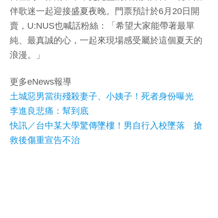
伴歌迷一起迎接盛夏夜晚。門票預計於6月20日開
賣，U:NUS也喊話粉絲：「希望大家能帶著最單
純、最真誠的心，一起來現場感受屬於這個夏天的
浪漫。」
更多eNews報導
土城惡男當街殘殺妻子、小姨子！死者身份曝光
李進良悲痛：幫到底
快訊／台中某大學驚傳墜樓！男自行入校墜落 搶
救後傷重宣告不治