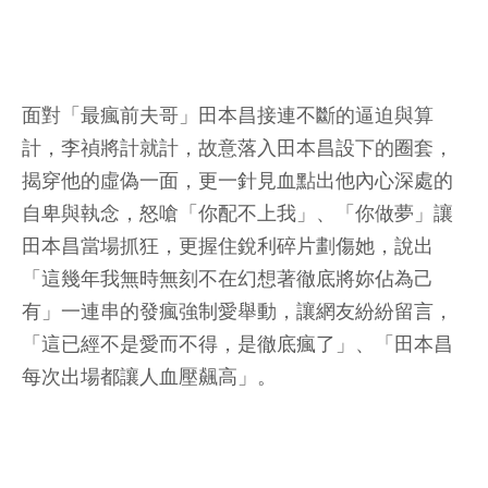
面對「最瘋前夫哥」田本昌接連不斷的逼迫與算
計，李禎將計就計，故意落入田本昌設下的圈套，
揭穿他的虛偽一面，更一針見血點出他內心深處的
自卑與執念，怒嗆「你配不上我」、「你做夢」讓
田本昌當場抓狂，更握住銳利碎片劃傷她，說出
「這幾年我無時無刻不在幻想著徹底將妳佔為己
有」一連串的發瘋強制愛舉動，讓網友紛紛留言，
「這已經不是愛而不得，是徹底瘋了」、「田本昌
每次出場都讓人血壓飆高」。