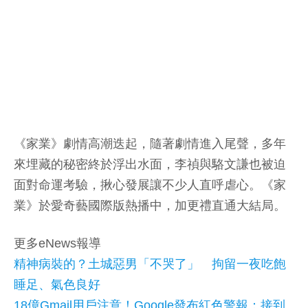
《家業》劇情高潮迭起，隨著劇情進入尾聲，多年
來埋藏的秘密終於浮出水面，李禎與駱文謙也被迫
面對命運考驗，揪心發展讓不少人直呼虐心。《家
業》於愛奇藝國際版熱播中，加更禮直通大結局。
更多eNews報導
精神病裝的？土城惡男「不哭了」 拘留一夜吃飽
睡足、氣色良好
18億Gmail用戶注意！Google發布紅色警報：接到