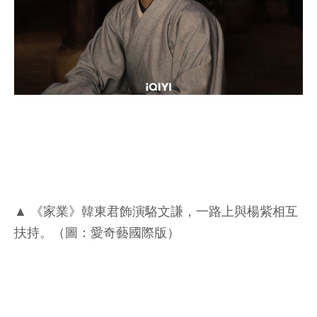
▲ 《家業》韓東君飾演駱文謙，一路上與楊紫相互
扶持。（圖：愛奇藝國際版）