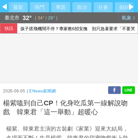
最新
熱門
專題
政治
社會
財經
32°
臺北市
氣象
(
34°
/
28°
)
快訊
孩子搭飛機鬧不停？專家教6招安撫 別只急著要求「不要哭
王品上半年每股賺9.86元 Q2獲利創新高
沙烏地憂心遭雙向攻擊 指伊朗唆使兩武裝團體行動
美伊達協議重開荷莫茲海峽？ 川普：可能很快有結果
2026-06-05 |
ENews新聞網
楊紫嗑到自己CP！化身吃瓜第一線解說吻
戲 韓東君「這一舉動」超暖心
楊紫、韓東君主演的古裝劇《家業》迎來大結局，