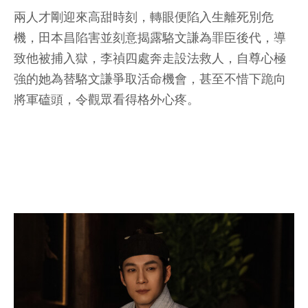
兩人才剛迎來高甜時刻，轉眼便陷入生離死別危
機，田本昌陷害並刻意揭露駱文謙為罪臣後代，導
致他被捕入獄，李禎四處奔走設法救人，自尊心極
強的她為替駱文謙爭取活命機會，甚至不惜下跪向
將軍磕頭，令觀眾看得格外心疼。