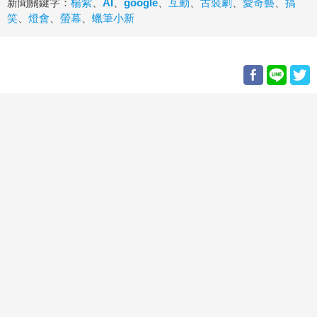
新聞關鍵字：
楊紫
、
AI
、
google
、
互動
、
古裝劇
、
愛奇藝
、
搞
笑
、
燈會
、
螢幕
、
蠟筆小新