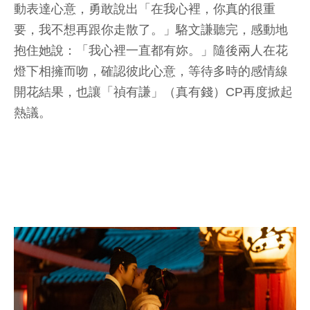
動表達心意，勇敢說出「在我心裡，你真的很重
要，我不想再跟你走散了。」駱文謙聽完，感動地
抱住她說：「我心裡一直都有妳。」隨後兩人在花
燈下相擁而吻，確認彼此心意，等待多時的感情線
開花結果，也讓「禎有謙」（真有錢）CP再度掀起
熱議。