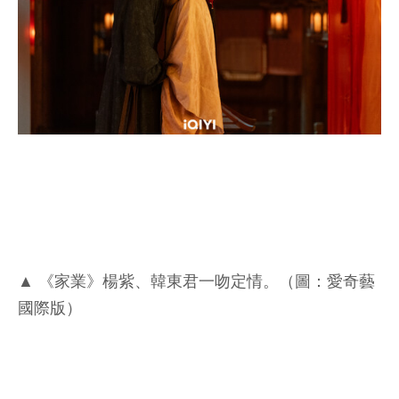
▲ 《家業》楊紫、韓東君一吻定情。（圖：愛奇藝
國際版）