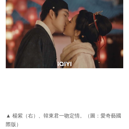
▲ 楊紫（右）、韓東君一吻定情。（圖：愛奇藝國
際版）