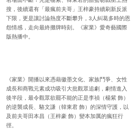
名場面不斷！先是楊紫、韓東君的甜蜜吻戲衝上熱
搜，後續還有「最瘋前夫哥」王梓豪持續刷新反派
下限，更是讓討論熱度不斷攀升，3人糾葛多時的恩
怨情感，走向最終攤牌時刻。《家業》愛奇藝國際
版熱播中。
《家業》開播以來憑藉徽墨文化、家族鬥爭、女性
成長和商戰元素成功吸引大批觀眾追劇，劇情進入
後半段，最令觀眾欲罷不能的正是李禎（楊紫 飾）
的逆襲成長、駱文謙（韓東君 飾）的深情守護，以
及前夫哥田本昌（王梓豪 飾）變本加厲的瘋狂行
徑。