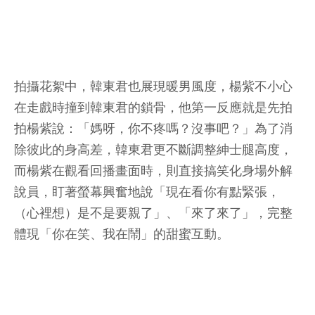
拍攝花絮中，韓東君也展現暖男風度，楊紫不小心
在走戲時撞到韓東君的鎖骨，他第一反應就是先拍
拍楊紫說：「媽呀，你不疼嗎？沒事吧？」為了消
除彼此的身高差，韓東君更不斷調整紳士腿高度，
而楊紫在觀看回播畫面時，則直接搞笑化身場外解
說員，盯著螢幕興奮地說「現在看你有點緊張，
（心裡想）是不是要親了」、「來了來了」，完整
體現「你在笑、我在鬧」的甜蜜互動。