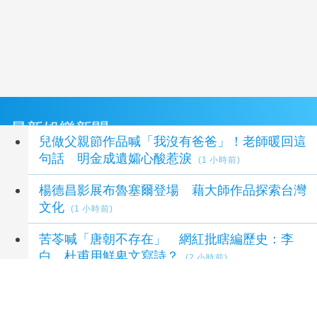
最新娛樂新聞
兒做父親節作品喊「我沒有爸爸」！老師暖回這
句話 明金成遺孀心酸惹淚
(1 小時前)
楊德昌影展布魯塞爾登場 藉大師作品探索台灣
文化
(1 小時前)
苦苓喊「唐朝不存在」 網紅批瞎編歷史：李
白、杜甫用鮮卑文寫詩？
(2 小時前)
禁止停車「始源可以」！本尊驚喜現身早餐店
鐵粉店長嚇傻尖叫
(3 小時前)