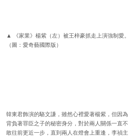
▲ 《家業》楊紫（左）被王梓豪抓走上演強制愛。
（圖：愛奇藝國際版）
韓東君飾演的駱文謙，雖然心裡愛著楊紫，但因為
背負著罪臣之子的秘密身分，對於兩人關係一直不
敢往前更近一步，直到兩人在燈會上重逢，李禎主