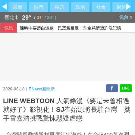
最新
熱門
專題
政治
社會
財經
29°
臺北市
氣象
(
31°
/
28°
)
快訊
陳時中要藍白道歉 民眾黨反擊：別拿慈濟遭詐洗記憶
南韓外交部統一部公然對北韓政策意見相左 暴露內部歧見
酒駕停車開車門與機車碰撞 吉安鄉公所副主任請辭
高雄議員范織欽涉向土木包商索賄 120萬交保
2026-06-10 |
ENews新聞網
LINE WEBTOON 人氣條漫《要是未曾相遇
就好了》影視化！SJ崔始源將長駐台灣 攜
手雷嘉汭挑戰驚悚懸疑虐戀
台灣懸疑愛情題材再度紅出海外！在台破400萬次瀏