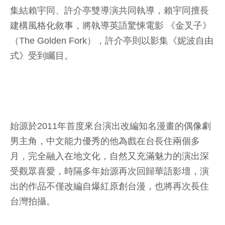
集結賴宇同、許介亭雙導演共同執導，賴宇同擅長
建構風格化敘事，將執導英語驚悚電影 《金叉子》
（The Golden Fork），許介亭則以影集《妮波自由
式》受到矚目。
始源於2011年首度來台演出改編知名漫畫的偶像劇
男主角，中文能力優秀的他為戲在台長住兩個多
月，完全融入在地文化，自然又充滿魅力的演出深
受觀眾喜愛，時隔多年始源再次回歸華語影壇，演
出的作品不僅改編自爆紅原創台漫，也將再次長住
台灣拍攝。