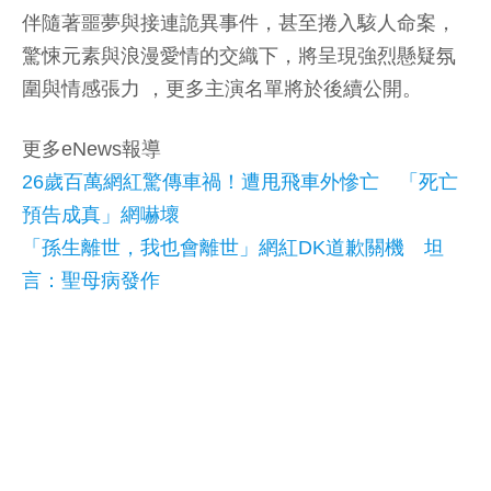
伴隨著噩夢與接連詭異事件，甚至捲入駭人命案，
驚悚元素與浪漫愛情的交織下，將呈現強烈懸疑氛
圍與情感張力 ，更多主演名單將於後續公開。
更多eNews報導
26歲百萬網紅驚傳車禍！遭甩飛車外慘亡 「死亡
預告成真」網嚇壞
「孫生離世，我也會離世」網紅DK道歉關機 坦
言：聖母病發作