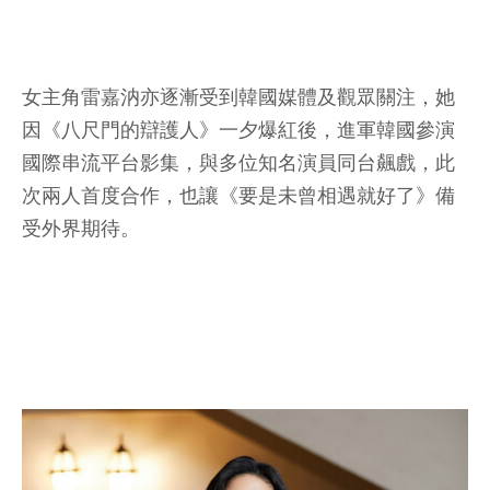
女主角雷嘉汭亦逐漸受到韓國媒體及觀眾關注，她
因《八尺門的辯護人》一夕爆紅後，進軍韓國參演
國際串流平台影集，與多位知名演員同台飆戲，此
次兩人首度合作，也讓《要是未曾相遇就好了》備
受外界期待。