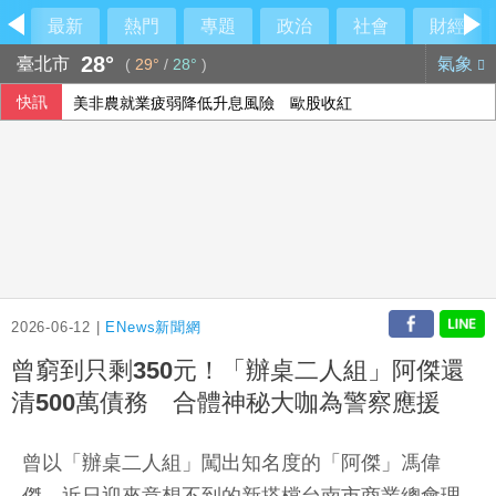
最新
熱門
專題
政治
社會
財經
28°
臺北市
氣象
(
29°
/
28°
)
快訊
美非農就業疲弱降低升息風險 歐股收紅
2026-06-12 |
ENews新聞網
曾窮到只剩350元！「辦桌二人組」阿傑還
清500萬債務 合體神秘大咖為警察應援
曾以「辦桌二人組」闖出知名度的「阿傑」馮偉