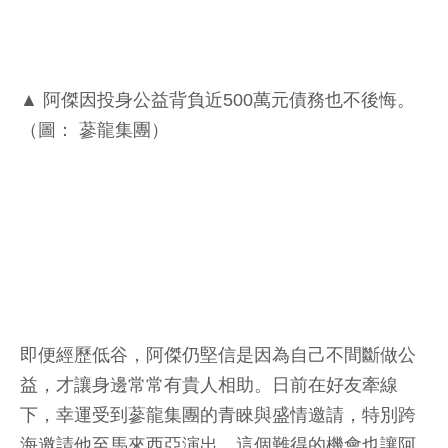
▲ 阿傑因投身公益背負近500萬元債務也不後悔。
（圖： 蔘龍集團）
即便經歷低谷，阿傑仍堅信是因為自己不間斷做公
益，才讓身邊常常有貴人相助。日前在好友牽線
下，幸運受到蔘龍集團的青睞與盛情邀請，特別跨
海邀請他至馬來西亞演出。這個難得的機會也讓阿