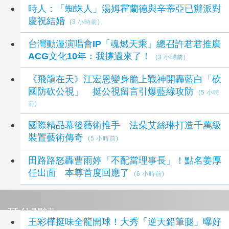
時人：「蜘蛛人」湯姆霍蘭德與辛蒂亞已辦派對
慶祝結婚
(3 小時前)
台灣動漫演唱會IP「魂燃天乘」總召許君君推廣
ACG文化10年：我撐過來了！
(3 小時前)
《飛龍在天》江宏恩變身脆上戰神開轟藍白「砍
國防砍公視」 挺公視留言引爆藍綠攻防
(5 小時
前)
國際精品幕後藝術推手 法朵艾絲琳打造千萬級
裝置藝術傳奇
(5 小時前)
田路路怒轟曹雨婷「不配當理事長」！點名姜厚
任出面 本尊首度回應了
(6 小時前)
延伸閱讀
王彩樺挺味全龍開球！大秀「逆天鉛筆腿」曝好