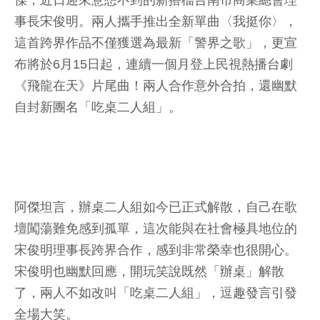
傑，近日迎來意想不到的新搭檔台南市商業總會理
事長宋俊明。兩人攜手推出全新單曲〈我挺你〉，
這首跨界作品不僅獲選為最新「警界之歌」，更宣
布將於6月15日起，連續一個月登上民視熱播台劇
《飛龍在天》片尾曲！兩人合作意外合拍，還幽默
自封新團名「吃桌二人組」。
阿傑坦言，辦桌二人組如今已正式解散，自己在歌
壇闖蕩難免感到孤單，這次能與在社會極具地位的
宋俊明理事長跨界合作，感到非常榮幸也很開心。
宋俊明也幽默回應，開玩笑說既然「辦桌」解散
了，兩人不如改叫「吃桌二人組」，逗趣發言引發
全場大笑。