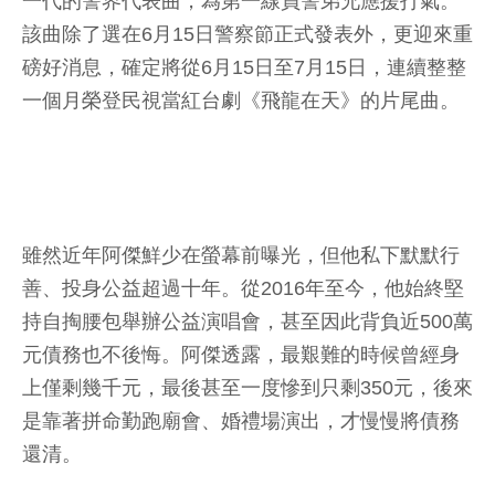
一代的警界代表曲，為第一線員警弟兄應援打氣。
該曲除了選在6月15日警察節正式發表外，更迎來重
磅好消息，確定將從6月15日至7月15日，連續整整
一個月榮登民視當紅台劇《飛龍在天》的片尾曲。
雖然近年阿傑鮮少在螢幕前曝光，但他私下默默行
善、投身公益超過十年。從2016年至今，他始終堅
持自掏腰包舉辦公益演唱會，甚至因此背負近500萬
元債務也不後悔。阿傑透露，最艱難的時候曾經身
上僅剩幾千元，最後甚至一度慘到只剩350元，後來
是靠著拼命勤跑廟會、婚禮場演出，才慢慢將債務
還清。