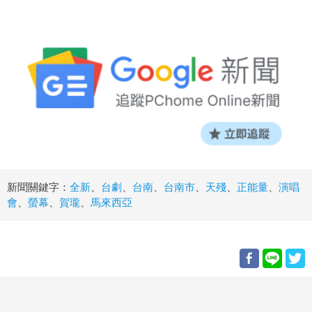
新聞關鍵字：
全新
、
台劇
、
台南
、
台南市
、
天殘
、
正能量
、
演唱
會
、
螢幕
、
賀瓏
、
馬來西亞