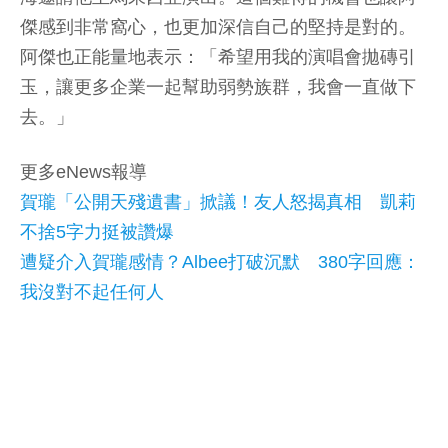
傑感到非常窩心，也更加深信自己的堅持是對的。
阿傑也正能量地表示：「希望用我的演唱會拋磚引
玉，讓更多企業一起幫助弱勢族群，我會一直做下
去。」
更多eNews報導
賀瓏「公開天殘遺書」掀議！友人怒揭真相 凱莉
不捨5字力挺被讚爆
遭疑介入賀瓏感情？Albee打破沉默 380字回應：
我沒對不起任何人