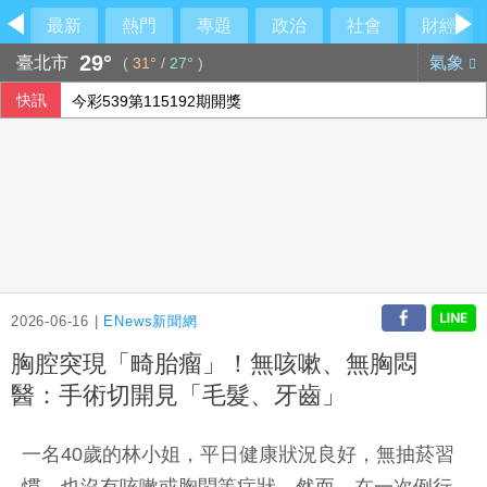
最新
熱門
專題
政治
社會
財經
29°
臺北市
氣象
(
31°
/
27°
)
快訊
今彩539第115192期開獎
荷莫茲海峽再傳船隻遇襲 阿聯控伊朗攻擊國營油輪
泰90天內推校園安全標準 槍擊案後全國加強心理篩檢
休達危機凸顯邊境脆弱 智庫學者籲建立歐盟統一方案
2026-06-16 |
ENews新聞網
胸腔突現「畸胎瘤」！無咳嗽、無胸悶
醫：手術切開見「毛髮、牙齒」
一名40歲的林小姐，平日健康狀況良好，無抽菸習