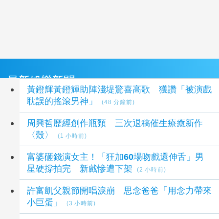
最新娛樂新聞
黃鐙輝黃鐙輝助陣淺堤驚喜高歌 獲讚「被演戲
耽誤的搖滾男神」
(48 分鐘前)
周興哲歷經創作瓶頸 三次退稿催生療癒新作
〈殼〉
(1 小時前)
富婆砸錢演女主！「狂加60場吻戲還伸舌」男
星硬撐拍完 新戲慘遭下架
(2 小時前)
許富凱父親節開唱淚崩 思念爸爸「用念力帶來
小巨蛋」
(3 小時前)