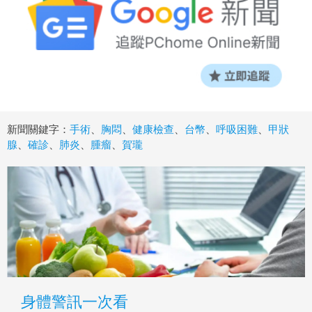
新聞關鍵字：
手術
、
胸悶
、
健康檢查
、
台幣
、
呼吸困難
、
甲狀
腺
、
確診
、
肺炎
、
腫瘤
、
賀瓏
身體警訊一次看