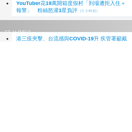
YouTuber花19萬開箱度假村「到場遭拒入住＋
報警」 粉絲怒灌1星負評
(3 小時前)
延伸閱讀
港三疫夾擊、台流感與COVID-19升 疾管署籲戴
口罩
2 小時前
慈濟基金會買BNT遭詐10.6億！內部信曝光 還
原疫苗採購過程
3 小時前
綠要求為「擋疫苗」道歉 柯文哲轟：不要臉
7
小時前
成人公費肺鏈疫苗升級20、21價「1劑搞定」
9
小時前
跌倒是長輩健康致命殺手！ 醫籲：肌力和平衡
訓練是預防關鍵
9 小時前