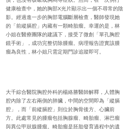
慣，也沒有咳嗽或胸悶等症狀。然而，在一次例行
健康檢查中，她的胸部X光片顯示出一個不尋常的陰
影。經過進一步的胸部電腦斷層檢查，醫師發現她
的「前縱膈腔」內藏有一顆畸胎瘤。幸運的是，林
小姐在醫療團隊的建議下，接受了微創「單孔胸腔
鏡手術」，成功完整切除腫瘤。病理報告證實該腫
瘤為良性，林小姐只需定期門診追蹤即可。
大千綜合醫院胸腔外科的楊絡勝醫師解釋，人體胸
腔內除了左右兩側的肺臟，中間的空間即為「縱膈
腔」，而「前縱膈腔」則位於胸骨後方、心臟前
方。此處常見的腫瘤包括胸腺瘤、畸胎瘤、淋巴瘤
與異位甲狀腺腫瘤。畸胎瘤是胚胎發育過程中的遺