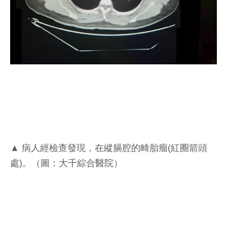
▲ 病人經檢查發現，在縱膈腔的畸胎瘤(紅圈箭頭
處)。（圖：大千綜合醫院）