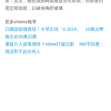
查；其次，雖然成熟畸胎瘤是良性疾病，但術後仍
需定期追蹤，以確保胸腔健康。
更多eNews報導
日圓甜甜價再現！今早出現「0.2019」 10萬台幣
換出近50萬日圓
遭疑介入賀瓏感情？Albee打破沉默 380字回應：
我沒對不起任何人