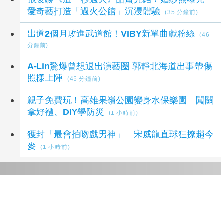
愛奇藝打造「過火公館」沉浸體驗
(35 分鐘前)
出道2個月攻進武道館！VIBY新單曲獻粉絲
(46
分鐘前)
A-Lin驚爆曾想退出演藝圈 郭靜北海道出事帶傷
照樣上陣
(46 分鐘前)
親子免費玩！高雄果嶺公園變身水保樂園 闖關
拿好禮、DIY學防災
(1 小時前)
獲封「最會拍吻戲男神」 宋威龍直球狂撩趙今
麥
(1 小時前)
延伸閱讀
A-Lin驚爆曾想退出演藝圈 郭靜北海道出事帶傷
照樣上陣
46 分鐘前