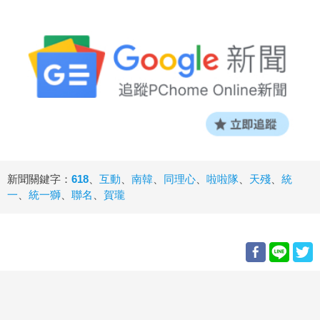
新聞關鍵字：
618
、
互動
、
南韓
、
同理心
、
啦啦隊
、
天殘
、
統
一
、
統一獅
、
聯名
、
賀瓏