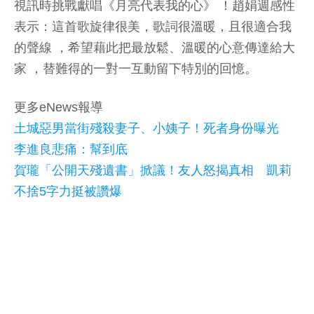
視訊時挑戰獻唱《月亮代表我的心》 ！趙娟週感性
表示：這首歌旋律很美，歌詞很溫暖，且很適合我
的聲線 ，希望藉此把最放鬆、溫暖的心意傳達給大
家 ，替難得的一對一互動留下特別的回憶。
更多eNews報導
土城惡男當街殘殺妻子、小姨子！死者身份曝光
李進良悲痛：幫到底
賀瓏「公開天殘遺書」掀議！友人怒揭真相 凱莉
不捨5字力挺被讚爆