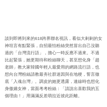
談到即將到來的618跨界聯名視訊，看似大剌剌的女
神坦言有點緊張，自招最怕粉絲突然冒出自己沒聽
過的「台灣流行語」，擔心一時反應不過來。不過
比起緊張，她更期待和粉絲聊天，甚至想化身「趙
老師」教大家韓國年輕人最愛用的網路流行語，也
想向台灣粉絲請教最夯社群迷因與在地梗，誓言徹
底「入魂台灣」。調皮的她更透露，連線時也想化
身傲嬌女神，當面考考粉絲：「請說出喜歡我的五
個理由！」用滿滿反差萌拉近彼此距離。