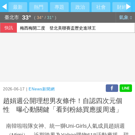
最新
熱門
專題
政治
社會
財經
33°
臺北市
氣象
(
34°
/
31°
)
快訊
梅西梅開二度 登北美聯賽盃歷史進球王
參訪亞創中心 劉建國：雲嘉共創無人機產業廊帶
AI前景疑慮衝擊 日經指數收跌
上銀7月營收創4年來高點 續攻機器人和AI應用
2026-06-17 |
ENews新聞網
趙娟週公開理想男友條件！自認四次元個
性 曝心動關鍵「看到粉絲買應援周邊」
南韓啦啦隊女神、統一獅Uni-Girls人氣成員趙娟週