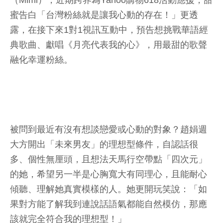
（Mimi），近期跨界為Yahoo購物618活動應援，甜
蜜告白「台灣粉絲就是讓我心動的存在！」更透
露，在接下來1對1視訊互動中，預告想挑戰華語經
典歌曲、獻唱《月亮代表我的心》，用最甜的歌聲
融化幸運粉絲。
被問到最近有沒有想談戀愛或心動的對象？趙娟週
大方開出「未來男友」的理想型條件，自認話很
多、個性無厘頭，且想法天馬行空帶點「四次元」
的她，希望另一半是心胸寬大有同理心，且能耐心
傾聽、理解她真實模樣的人。她更開玩笑說：「如
果對方能了解我到連說話語氣都能自然模仿，那應
該就完全符合我的理想型！」