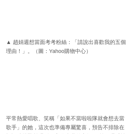
▲ 趙娟週想當面考考粉絲：「請說出喜歡我的五個
理由！」。（圖：Yahoo購物中心）
平常熱愛唱歌、笑稱「如果不當啦啦隊就會想去當
歌手」的她，這次也準備專屬驚喜，預告不排除在