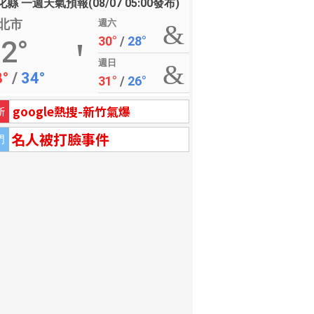
縣 一週天氣預報(08/07 05:00發布)
北市
週六
30°
/
28°
2°
週日
8°
/
34°
31°
/
26°
google熱搜-新竹氣爆
新
名人被打臉事件
門