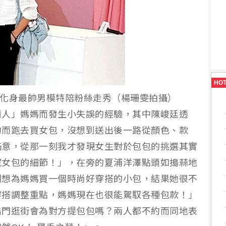
HO
上身化身最帥男模特陪粉絲走秀（楊珊雯拍攝）
情人」媽媽而發生小失誤的經驗，其中陳峻廷透
物而跑去買女包，沒想到送出後一路從顏色、款
滿意，從那一刻我才發現女生對於包包的挑選其實
究女包的細節！」，在旁的夏浦洋澤點頭如搗蒜地
潮想為媽媽買一個時尚好穿搭的小包，結果她很不
穿搭調整重點，媽媽現在也很能駕馭各種包款！」
出門逛街會為對方提包包嗎？兩人都不約而同地表