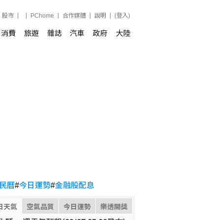
股市
PChome
合作媒體
說明
(登入)
消費
旅遊
雜誌
汽車
政府
大陸
民曆
#
今日運勢
#
金融股配息
日天氣
空氣品質
今日運勢
樂透開獎