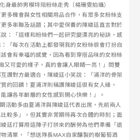
上身化身最帥男模特陪粉絲走秀（楊珊雯拍攝）
有更多機會與女性相關用品合作，有眾多女粉絲支
有更多串聯及話題；其中愛保養的陳峻廷直言對於
笑說：「這樣和粉絲們一起研究變漂亮的秘訣，感
示：「每次在活動上都發現我的女粉絲很會打扮自
包應該會有幸福的感覺，因為看到穿搭品味的女粉絲
種精緻又可愛的樣子，真的會讓人眼睛一亮！」問雙
都互讚對方最適合，陳峻廷小笑說：「浦洋的骨架
實質的回饋！夏浦洋則稱讚陳峻廷很有女人緣，
，能讓各年齡層的女性感到開心快樂！」。
，近期活動多由夏浦洋與陳峻廷代表出席，先前兩人
水比較多」，但其實非常期待再次合體的時刻；面
陳峻廷打算用這陣子打拼來的酬勞為他們準備「退
物清單，「想送隊長MAX自家釀製的樹葡萄酒