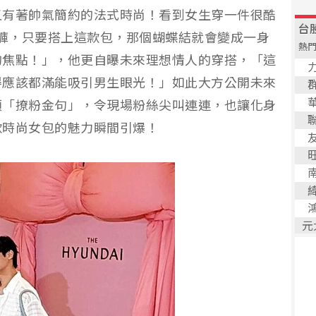
又有著帥氣簡約的法式時尚！看到女生穿一件很酷
 牛仔褲，只要搭上這款包，那個蝴蝶結就會變成一身
的焦點！」，他更自曝未來理想情人的穿搭，「這
得應該都滿能吸引男生眼光！」如此大方公開未來
類「撩粉金句」，令現場粉絲尖叫連連，也讓化身
款時尚女包的魅力瞬間引爆！