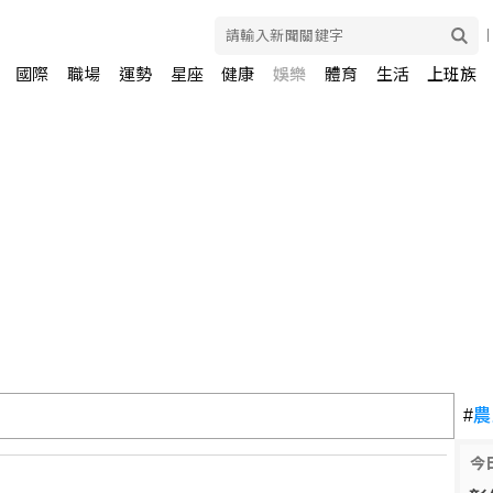
國際
職場
運勢
星座
健康
娛樂
體育
生活
上班族
家療養 未透露何時重返國會
#
農
今
出生公民權並禁生育旅遊