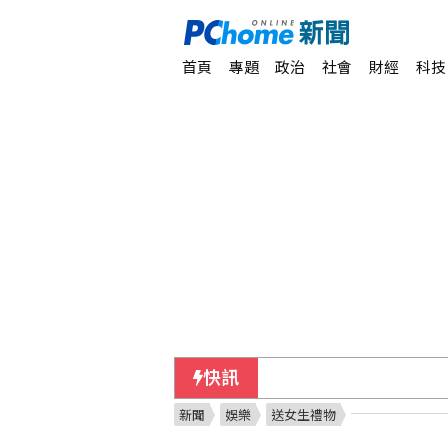
首頁
專題
政治
社會
財經
科技
快訊
美參院大老麥康奈出院返
新聞
娛樂
送女生禮物
川普簽署行政命令 限縮