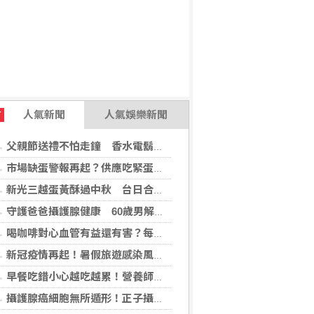
人氣新聞
人氣娛樂新聞
T
父親節送禮不怕走鐘 香水電鬍刀千年不敗
市場缺蛋警報再起？供應吃緊蛋價蠢蠢欲動
新光三越蛋黃酥過中秋 台日合作開發話題新品
守護爸爸攝護腺健康 60歲男解尿異常 靠PHI檢測及早揪出攝護腺癌
喝咖啡對心血管有益還有害？每日可以喝幾杯咖啡？美心臟協會一次解答
新冠疫情再起！暑假旅遊感染風險增 專家教你這樣做好防護
早餐吃錯小心越吃越累！營養師點名3大NG組合：根本「台式安眠藥」
攝護腺癌細胞無所遁形！正子攝影掃描揪出攝護腺癌，精準定位助早期治療