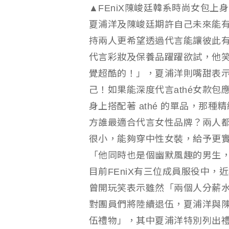
▲FEniX陳峻廷韓系時尚女包
夏浦洋及陳峻廷期許自己未來能
持兩人更希望透過代言能讓彼此
代言彩妝及保養品躍躍欲試，他
覺超酷的！」，夏浦洋則嘴甜表
己！如果能深度代言athé女款
身上搭配著 athé 的單品，那
方誰最適合代言女性品牌？兩人
很小，能夠穿中性女裝，給予更
「他同時也是個幽默風趣的男生
目前FEniX有三位成員服役中
曾開玩笑表示雖然「兩個人分薪
對團員們將陸續退伍，夏浦洋與
伍禮物」，其中夏浦洋特別列出禮