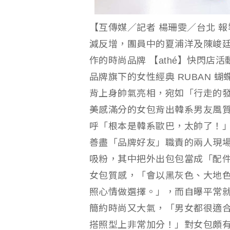
【互傳媒／記者 楊珊雯／台北 報
減反增，團員中的夏浦洋及陳峻
作的時尚品牌 【athé】快閃
品牌旗下的女性經典 RUBAN 蝴
背上身帥氣亮相，宛如「行走的
美感滿分的女包背出韓系男友風
呼「根本是韓系歐巴，太帥了！
善盡「品牌好友」職責的兩人現
吸粉，其中把外出包包當成「配
女包質感，「會以黑灰色、大地
照心情做選擇。」，而自曝平常
簡約時尚又大氣，「男女都很適
搭照型上非常加分！」對女包頗