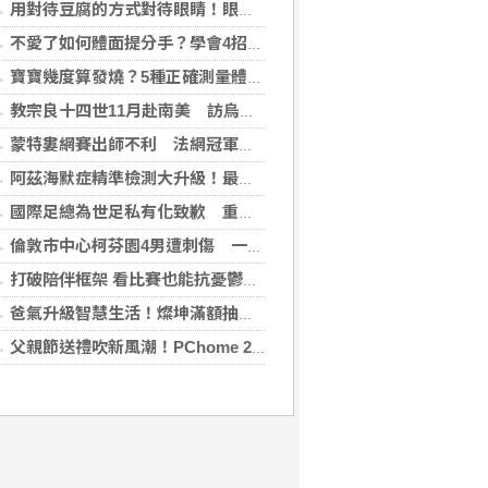
用對待豆腐的方式對待眼睛！眼科醫揭「4件事」絕不可以對眼睛做
不愛了如何體面提分手？學會4招重新看待分手：道歉、挽留都沒必要
寶寶幾度算發燒？5種正確測量體溫的方法：耳溫測量快、額溫快速便利
教宗良十四世11月赴南美 訪烏拉圭、阿根廷和秘魯
蒙特婁網賽出師不利 法網冠軍茲韋列夫輸荷蘭對手
阿茲海默症精準檢測大升級！最新血液生物標記檢測，不再只能靠「猜」
國際足總為世足私有化致歉 重申力挺主席英凡提諾
倫敦市中心柯芬園4男遭刺傷 一女涉持械攻擊被捕
打破陪伴框架 看比賽也能抗憂鬱？日最新研究指出：觀看運動賽事 老年憂鬱症風險降低3成
爸氣升級智慧生活！燦坤滿額抽折疊旗艦機、台灣大 3C 豪禮最低 0 元帶回家
父親節送禮吹新風潮！PChome 24h 購物揭男香 TOP5 與居家健身器材買氣翻倍