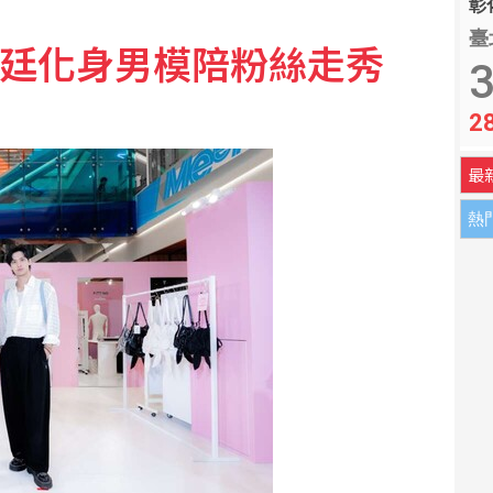
彰化
臺
陳峻廷化身男模陪粉絲走秀
3
2
最
熱