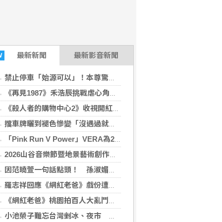
最新
新聞
最新影音新聞
W
禁止停車「始源可以」！本尊驚喜現身早餐店 鐵粉店長嚇傻尖叫
《再見1987》禾浩辰挑戰虐心角色 韓星李侑菲、文熙景來台助陣
《殺人者的購物中心2》收視開紅盤 李棟旭高難度逃脫戲、金慧埈黑化成亮點
擋車牌曬到褪色慘變「沒遇過就好了」！崔始源親朝聖崩潰喊：記得常換照片
「Pink Run V Power」VERA為2026裙襬澎澎RUN拍攝一系列主題宣傳影片 So-net 邀VERA寫下暖心祝福運勢籤
2026山谷音樂節暨地景藝術創作《rmdax破曉》 花蓮銅門11月登場
因范曉萱一句話點頭！ 孫淑媚出道31年認真學生上身備戰
羅志祥回應《網紅老爸》戲份遭刪喊：「有存在感就好」 公開流量密技
《網紅老爸》桃園拍百人大亂鬥逼真到快缺氧！阿Ben撞傷流血送醫仍回片場 王識賢曝搏命拍攝過程
小池榮子難忘台灣剉冰、夜市 笑喊：一直在吃