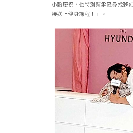
小酌慶祝，也特別幫承隆尋找夢幻
接送上健身課程！」。