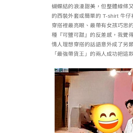
蝴蝶結的浪漫甜美，但整體線條
的西裝外套或簡單的 T-shirt
穿搭裡最亮眼、最帶有女孩巧思
種『可鹽可甜』的反差感，我覺
情人理想穿搭的話語意外成了另
「最強帶貨王」的兩人成功把這