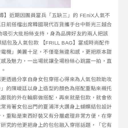
導】近期因團員當兵「五缺三」的 FEniX人氣不
廷日前搭檔出席韓國現代百貨攜手台中新光三越合
店活動吸引大批粉絲支持，身為品牌好友的兩人把該
蝶結包及人氣包款 【FRILL BAG】當成時尚配件
發電機」美麗十足，不僅毫無違和感，更把原本甜
質感及魅力，一出場就讓全場粉絲心跳露一拍，直
」。
場更透過分享自身女包穿搭心得來為人氣包款助攻
件」的陳峻廷以身上造型的顏色為搭配重點來襯托
色跟我的外在輪廓做搭配，再來就是包款，就會依
就常背著女包出門的夏浦洋大讚身上蝴蝶結包設計
合，重點是東西好裝又有分層處理非常方便，在穿
有研究的他更把身上的包包融入穿搭話題，「它有