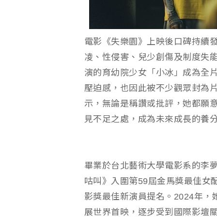
電影《失樂園》上映後口碑持續發
凌、性侵害、兒少創傷及制度失
演的育幼院少女「小冰」成為全
壓迫感，也因此被不少觀眾封為
示，無論是稱讚或批評，她都願
見不足之處，成為未來成長的養
畢業於台北藝術大學電影系的李
咕叫》入圍第59屆金馬獎最佳女
影獎最佳新演員提名。2024年
展世界首映，逐步受到國際影壇