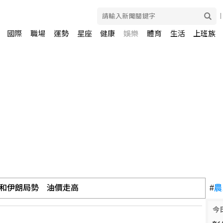
國際
職場
運勢
星座
健康
娛樂
體育
生活
上班族
和伊朗局勢 油價走高
#
農
今