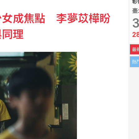
彰化
臺
少女成焦點 李夢苡樺盼
3
與同理
2
最
熱