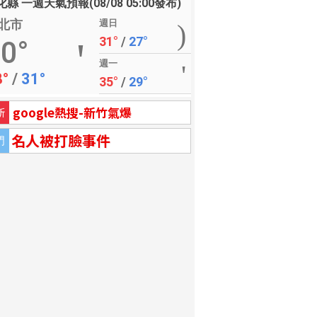
縣 一週天氣預報(08/08 05:00發布)
北市
週日
31°
/
27°
0°
週一
8°
/
31°
35°
/
29°
google熱搜-新竹氣爆
新
名人被打臉事件
門