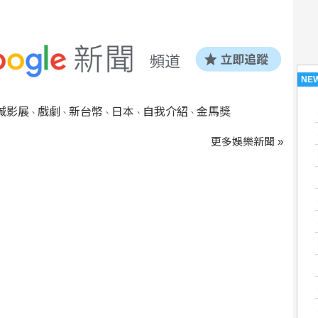
NE
城影展
戲劇
新台幣
日本
自我介紹
金馬獎
、
、
、
、
、
更多娛樂新聞 »