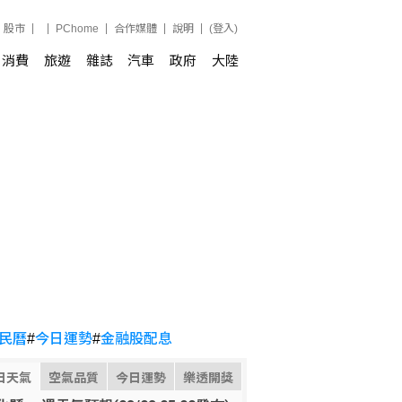
股市
PChome
合作媒體
說明
(登入)
消費
旅遊
雜誌
汽車
政府
大陸
民曆
#
今日運勢
#
金融股配息
日天氣
空氣品質
今日運勢
樂透開獎