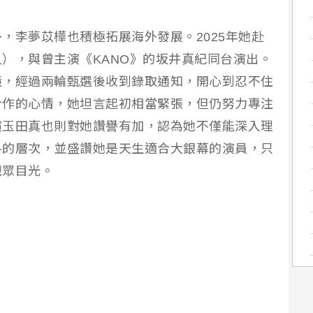
，李夢苡樺也積極拓展海外發展。2025年她赴
），與曾主演《KANO》的坂井真紀同台演出。
鏡，經過兩輪甄選後收到錄取通知，開心到忍不住
合作的心情，她坦言起初相當緊張，但仍努力專注
演玉田真也則對她讚譽有加，認為她不僅能深入理
料的層次，並盛讚她是天生適合大銀幕的演員，只
觀眾目光。