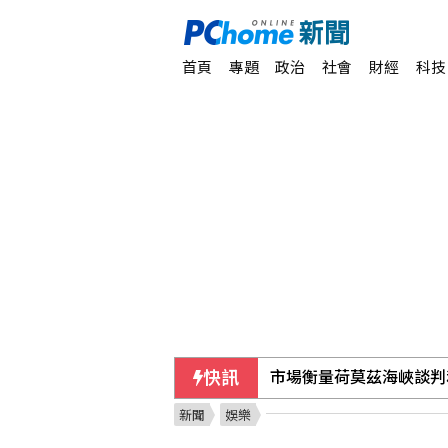
首頁
專題
政治
社會
財經
科技
快訊
市場衡量荷莫茲海峽談判
新聞
娛樂