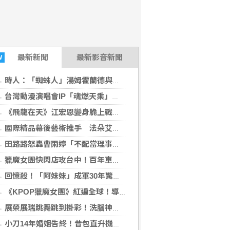
最新
新聞
最新影音新聞
W
時人：「蜘蛛人」湯姆霍蘭德與辛蒂亞已辦派對慶祝結婚
台灣動漫演唱會IP「魂燃天乘」總召許君君推廣ACG文化10年：我撐過來了！
《飛龍在天》江宏恩變身脆上戰神開轟藍白「砍國防砍公視」 挺公視留言引爆藍綠攻防
國際精品幕後藝術推手 法朵艾絲琳打造千萬級裝置藝術傳奇
田路路怒轟曹雨婷「不配當理事長」！點名姜厚任出面 本尊首度回應了
獵魔女團快閃店攻台中！百年車站變身打卡聖地 破百款限定周邊開搶
回憶殺！「阿妹妹」成軍30年驚喜合體 9月登《東!帶我走》開唱
《KPOP獵魔女團》紅遍全球！導演攜幕後團隊訪台揭成功秘訣
展榮展瑞跳舞跳到掛彩！洗腦神曲吸3千萬次觀看
小刀14年婚姻告終！昔包直升機求婚 豪砸545萬辦婚禮還找連戰證婚