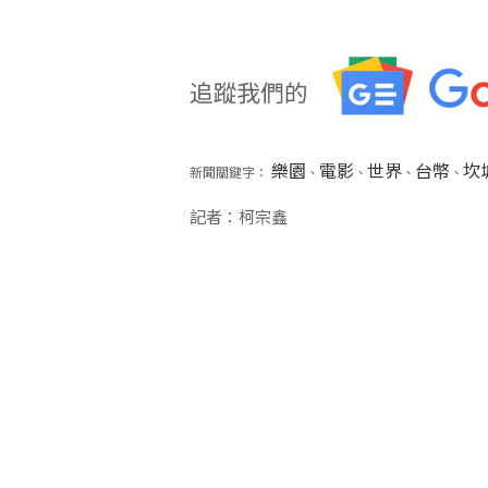
樂園
電影
世界
台幣
坎
新聞關鍵字：
、
、
、
、
記者：柯宗鑫