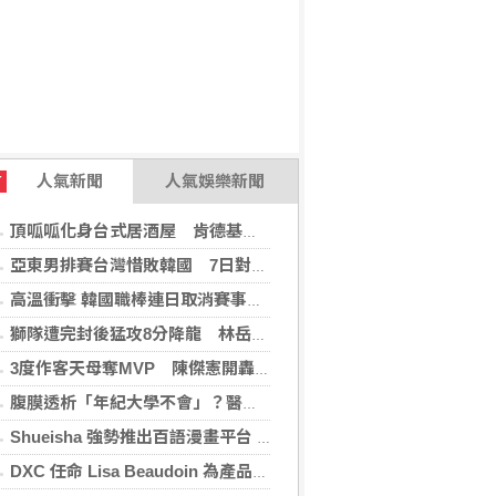
人氣新聞
人氣娛樂新聞
T
頂呱呱化身台式居酒屋 肯德基聯名EVA攻漫迷
亞東男排賽台灣惜敗韓國 7日對戰日本拚4強
高溫衝擊 韓國職棒連日取消賽事、11日起晚間7時開打
獅隊遭完封後猛攻8分降龍 林岳平：總是要發揮
3度作客天母奪MVP 陳傑憲開轟擊退雙殺心魔
腹膜透析「年紀大學不會」？醫：年齡並非限制 評估還要看3面向
Shueisha 強勢推出百語漫畫平台 MANGA MILLION 大舉進軍全球市場
DXC 任命 Lisa Beaudoin 為產品總監，以加速產品導向型增長