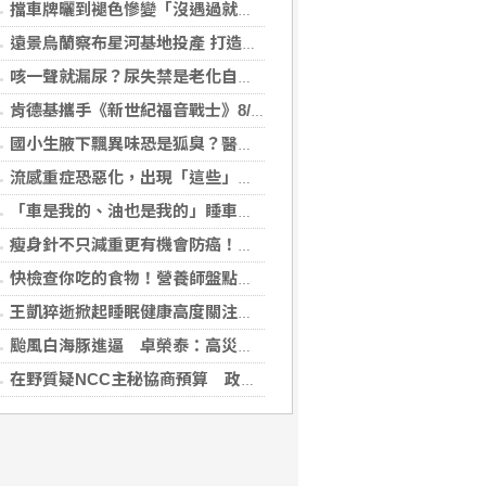
擋車牌曬到褪色慘變「沒遇過就好了」！崔始源親朝聖崩潰喊：記得常換照片
遠景烏蘭察布星河基地投產 打造吉瓦級AI基礎設施新模式
咳一聲就漏尿？尿失禁是老化自然現象？醫揭：不同尿失禁的治療方式
肯德基攜手《新世紀福音戰士》8/11霸脆覺醒 首度跨界台灣速食品牌！
國小生腋下飄異味恐是狐臭？醫：若伴青春期徵象應評估性早熟
流感重症恐惡化，出現「這些」症狀別再等！醫籲：別因非流感季就掉以輕心
「車是我的、油也是我的」睡車竟被收住宿費 官方一句話打臉飯店
瘦身針不只減重更有機會防癌！無糖尿病肥胖者使用GLP-1藥物 罹癌風險顯著下降
快檢查你吃的食物！營養師盤點「5大反式脂肪來源」跟你想的不同
王凱猝逝掀起睡眠健康高度關注！醫籲：最危險的不是熬夜，而是「這個」錯覺
颱風白海豚進逼 卓榮泰：高災害潛勢區加強預防性整備
在野質疑NCC主秘協商預算 政院：委員全出缺所致