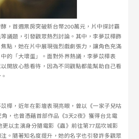
酵，首週票房突破新台幣200萬元，片中探討霸
能等議題，引發觀眾熱烈討論。其中，李夢苡樺飾
片焦點，她在片中展現強烈戲劇張力，讓角色充滿
片中的「大壞蛋」。面對外界熱議，李夢苡樺表
意以開放心態看待，因為不同觀點都能幫助自己看
分。
夢苡樺，近年在影壇表現亮眼，曾以《一家子兒咕
配角，也曾憑藉首部作品《3天2夜》獲得台北電
，她更以主演身分隨電影《蟲》前往第77屆坎城影
關注。隨著知名度提升，她的名字也引發許多觀眾