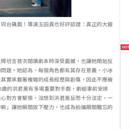
）同台飆戲！導演玉田真也好評認證：真正的大銀
HO
苡樺坦言首次閱讀劇本時深受震撼，也讓她開始反
的問題。她認為，每個角色都有其存在意義，小冰
後其實承載著複雜的成長經歷與創傷，因此不應被
0歲的洪君昊有多場重要對手戲，劇組事前安排
擔心對方會緊張，沒想到洪君昊反而十分淡定，一
幹嘛」讓她瞬間放下壓力，也成為拍攝期間難忘的