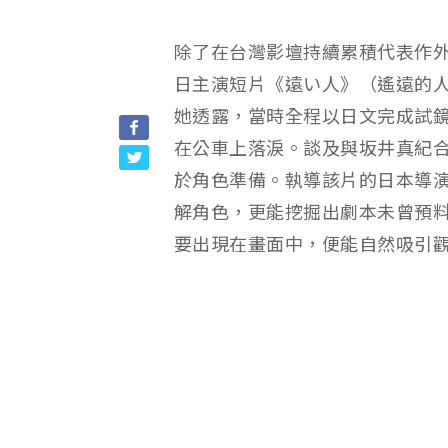
除了在台灣影壇持續累積代表作外
日主演短片《遠い人》（遙遠的人
她透露，當時全程以日文完成試
在公車上落淚。談及與坂井真紀
於角色準備。執導該片的日本導
解角色，更能挖掘出劇本未曾預
要出現在畫面中，便能自然吸引