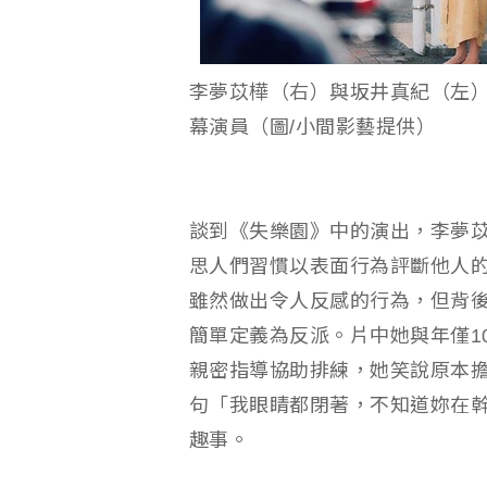
李夢苡樺（右）與坂井真紀（左
幕演員（圖/小間影藝提供）
談到《失樂園》中的演出，李夢
思人們習慣以表面行為評斷他人
雖然做出令人反感的行為，但背
簡單定義為反派。片中她與年僅1
親密指導協助排練，她笑說原本
句「我眼睛都閉著，不知道妳在
趣事。