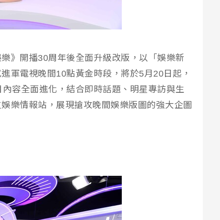
樂》開播30周年後全面升級改版，以「娛樂新
進軍電視晚間10點黃金時段，將於5月20日起，
目內容全面進化，結合即時話題、明星專訪與生
位娛樂情報站，展現搶攻晚間娛樂版圖的強大企圖