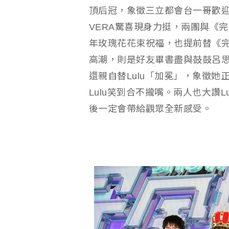
頂后冠，象徵三立都會台一哥歡迎
VERA驚喜現身力挺，兩團與《
年玫瑰花花束祝福，也提前替《完
高潮，則是好友畢書盡與鼓鼓呂
還親自替Lulu「加冕」，象徵她
Lulu笑到合不攏嘴。兩人也大讚
後一定會帶給觀眾全新感受。