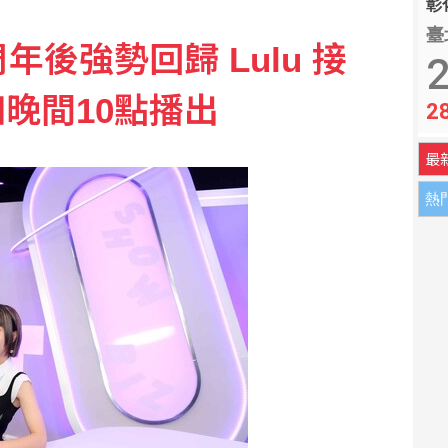
彰化
臺
年後強勢回歸 Lulu 接
執行長 盼台成印太INGO樞紐
2
晚間10點播出
2
平權 邀身障、親子看球
最
熱