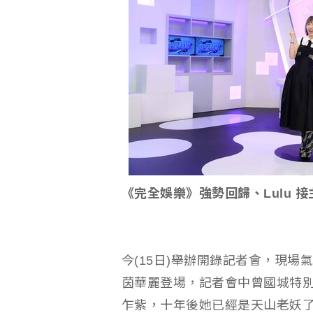
《完全娛樂》強勢回歸、Lulu 
今(15日)舉辦開錄記者會，現場
茵華麗登場，記者會中曾國城特別錄
乍紫，十年後她已經是天山老妖