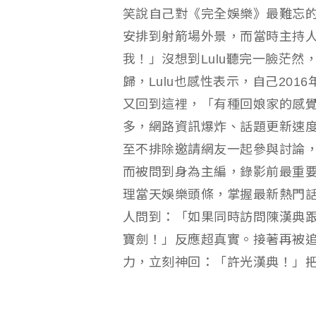
笑說自己對《完全娛樂》最難忘
安排到射箭場外景，而當時主持人
我！」沒想到Lulu聽完一臉茫
歸，Lulu也感性表示，自己20
又回到這裡，「有種回娘家的感
多，網路資訊爆炸、話題更新速
至不排除邀請網友一起參與討論
而被問到身為主編，錄影前最重要
理當天娛樂頭條，掌握最新熱門
人問到：「如果同時訪問陳漢典
寶劍！」反應超真實。接著再被追
力，立刻神回：「許光漢典！」