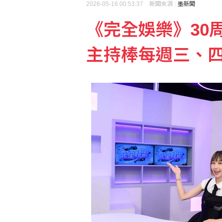
2026-05-16 00:53:37 新聞來源 :
墨新聞
《完全娛樂》30周
林佳龍接見「自由之家」
主持棒每週三、四
富邦人壽攜手悍將推觀賽