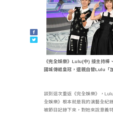
《完全娛樂》Lulu(中) 接主持
國城傳遞皇冠，還親自替Lulu「
談到這次重返《完全娛樂》，Lu
全娛樂》根本就是我的演藝全紀
被節目記錄下來，對她來說意義