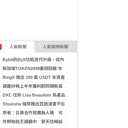
人氣新聞
人氣娛樂新聞
T
Bybit的ByX功能迭代升級，從內容平台全面進化為社交交易樞紐，新增多項特色功能
新加坡TOKEN2049重磅回歸 年度行業頂級盛會再度啟幕
BingX 推出 200 萬 USDT 多資產交易活動，聚焦當前最受關注的市場趨勢
穎崴矽格上半年獲利創同期新高 AI先進製程需求帶動
DXC 任命 Lisa Beaudoin 為產品總監，以加速產品導向型增長
Shueisha 強勢推出百語漫畫平台 MANGA MILLION 大舉進軍全球市場
學者：台美合作發展無人機 可降對中依賴強化嚇阻
外野助殺王連霸中 郭天信喊話挑戰生涯百助殺