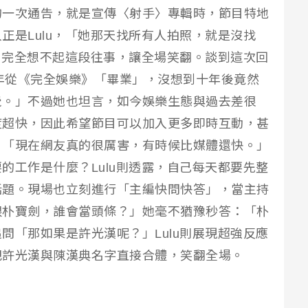
的一次通告，就是宣傳〈射手〉專輯時，節目特地
正是Lulu，「她那天找所有人拍照，就是沒找
然，完全想不起這段往事，讓全場笑翻。談到這次回
16年從《完全娛樂》「畢業」，沒想到十年後竟然
覺。」不過她也坦言，如今娛樂生態與過去差很
度超快，因此希望節目可以加入更多即時互動，甚
，「現在網友真的很厲害，有時候比媒體還快。」
的工作是什麼？Lulu則透露，自己每天都要先整
話題。現場也立刻進行「主編快問快答」，當主持
跟朴寶劍，誰會當頭條？」她毫不猶豫秒答：「朴
問「那如果是許光漢呢？」Lulu則展現超強反應
把許光漢與陳漢典名字直接合體，笑翻全場。