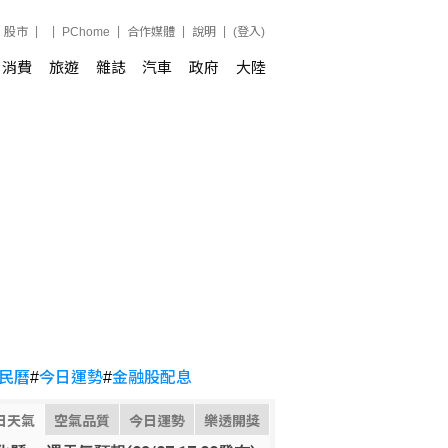
股市
PChome
合作媒體
說明
(登入)
消費
旅遊
雜誌
汽車
政府
大陸
民曆
#
今日運勢
#
金融股配息
日天氣
空氣品質
今日運勢
樂透開獎