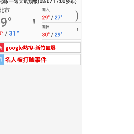
縣 一週天氣預報(08/07 17:00發布)
北市
週六
29°
/
27°
9°
週日
8°
/
31°
30°
/
29°
google熱搜-新竹氣爆
新
名人被打臉事件
門