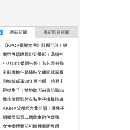
最新
新聞
最新影音新聞
W
《KPOP獵魔女團》紅遍全球！導演攜幕後團隊訪台揭成功秘訣
展榮展瑞跳舞跳到掛彩！洗腦神曲吸3千萬次觀看
小刀14年婚姻告終！昔包直升機求婚 豪砸545萬辦婚禮還找連戰證婚
王彩樺擔任職棒味全龍開球嘉賓，聊到精采演出點滴，竟有些感觸哽咽…
阿妹妹成軍30年再合體 將登上萬人音樂節
愷樂生了！雙胞胎因前置胎盤35週提前報到 她心疼喊：媽媽很抱歉
周杰倫遭影射有私生子痛批造謠 女主角劉若雪突發律師聲明
AKIRA父親節台北開唱！曝兒子學會喊加油 萌問：有沒有把現場炒熱？
網銀國際第二屆劇本徵件啟動 尋找下一個大銀幕故事
女主播鏡頭前打瞌睡畫面瘋傳 背後原因曝！觀眾挺她：辛苦了