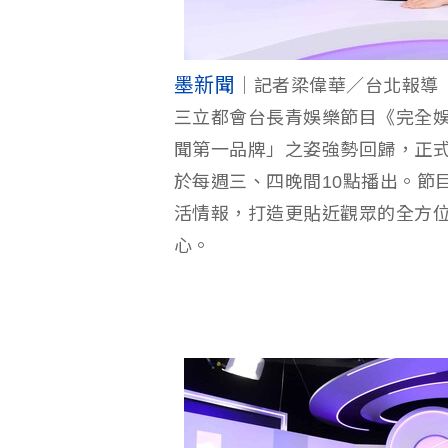
墨新聞
｜記者梁偉華／台北報導
三立都會台長青娛樂節目《完全娛
聞第一品牌」之姿強勢回歸，正式
於每週三、四晚間10點播出。節
活情報，打造更貼近觀眾的全方
心。