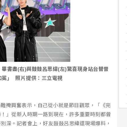
棒、畢書盡(右)與鼓鼓呂思緯(左)驚喜現身站台替曾
加冕」 照片提供：三立電視
lu難掩興奮表示，自己從小就是節目觀眾，「《完
錄！」從新人時期一路到現在，許多重要時刻都曾
特別深。記者會上，好友鼓鼓呂思緯還現場爆料，