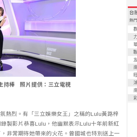
接主持棒 照片提供：三立電視
氣氛熱烈。有「三立娛樂女王」之稱的Lulu黃路梓
製影片恭喜Lulu，他幽默表示Lulu十年前新紅
了，非常期待她帶來的火花。曾國城也特別送上一