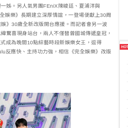
一姊。另人氣男團FEniX陳峻廷、夏浦洋與
完全娛樂》長期建立深厚情誼，一登場便獻上30周
娛》30歲全新改版開台應援。而記者會另一波
思緯驚喜現身站台，兩人不僅替曾國城傳遞皇冠，
正式成為晚間10點綜藝時段新娛樂女王，逗得
HO
Lulu反應快、主持功力強，相信《完全娛樂》改版