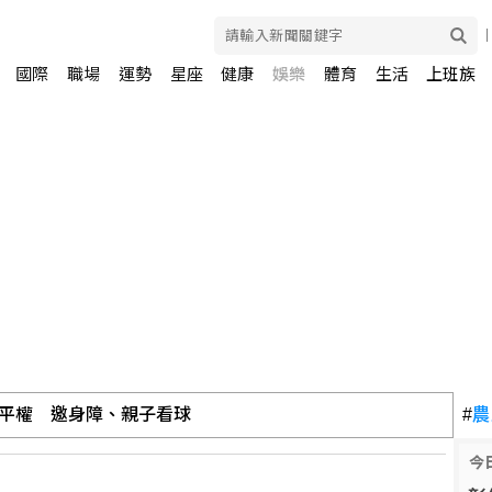
國際
職場
運勢
星座
健康
娛樂
體育
生活
上班族
要性 林佳龍表達肯定
#
農
今
I升級和半導體先進製程驅動