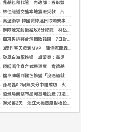
兆基包租代管 內政部：設聯繫諮詢窗口統一受理
林佳龍遞交熊本地震賑災款 片山和之：患難見真情
高溫衝擊 韓國職棒連日取消賽事、11日起晚間7時開打
獅隊遭完封後猛攻8分降龍 林岳平：總是要發揮
亞東男排賽台灣惜敗韓國 7日對戰日本拚4強
3度作客天母奪MVP 陳傑憲開轟擊退雙殺心魔
颱風白海豚進逼 卓榮泰：高災害潛勢區加強預防性整備
頂呱呱化身台式居酒屋 肯德基聯名EVA攻漫迷
擋車牌曬到褪色慘變「沒遇過就好了」！崔始源親朝聖崩潰喊：記得常換照片
孫易磊0.2局無失分中繼成功 火腿擊敗軟銀
遠景烏蘭察布星河基地投產 打造吉瓦級AI基礎設施新模式
漢光第2天 淡江大橋首度封橋設3防線阻敵直衝中樞