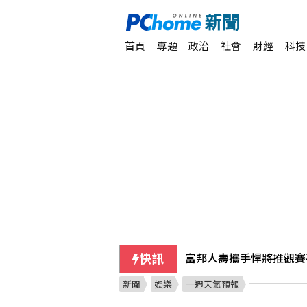
首頁
專題
政治
社會
財經
科技
快訊
菲澳防長重申台海和平重
新聞
娛樂
一週天氣預報
閎康7月營收創新高 A