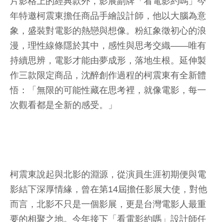
片影格上的經典款外，影展副牌「看電影約嗎」今
年特邀柯震東擔任商品手繪設計師，他以大腦為意
象，盛裝對電影的熱戀與想像。粉紅象徵初心的浪
漫，理性線條隱於其中，感性與思考交織——唯有
持續思辨，電影才能由夢成形，落地生根。延伸製
作三款限定商品，沈醉創作過程的柯震東有全新體
悟：「無限的可能性藏在思考裡，就像電影，每一
次觀看都是全新的感受。」
柯震東說起與北影的淵源，從演員生涯初期便與電
影結下深厚情緣，曾在第14屆擔任影展大使，對他
而言，北影不只是一個影展，更是台灣電影人最重
要的相聚之地。今年接下「看電影約嗎」設計師任