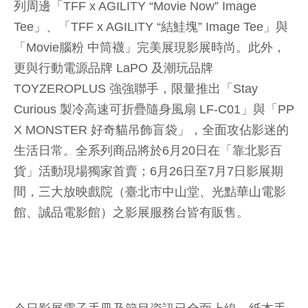
列周邊「TFF x AGILITY “Movie Now” Image
Tee」、「TFF x AGILITY “結鮭塊” Image Tee」與
「Movie腦粉 中筒襪」完美展現影展時尚。此外，
更與行動電源品牌 LaPO 及潮玩品牌
TOYZEROPLUS 強強聯手，限量推出「Stay
Curious 製冷高速可折疊隨身風扇 LF-C01」與「PP
X MONSTER 好奇貓吊飾盲袋」，全面攻佔影迷的
生活日常。全系列商品將於6月20日在「靠北影百
貨」活動現場獨家首賣；6月26日至7月7日影展期
間，三大放映戲院（臺北市中山堂、光點華山電影
館、誠品電影館）之影展服務台皆有販售。