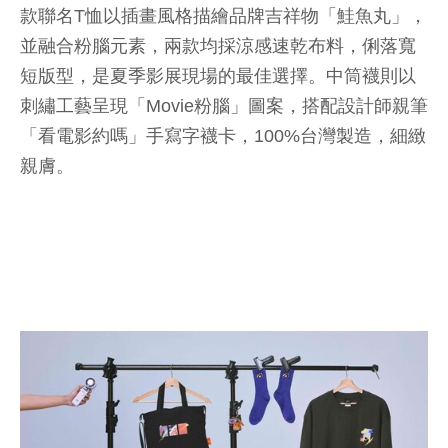
款聯名T恤以插畫風格描繪品牌吉祥物「鮭魚丸」，
並融合粉腦元素，兩款均採涼感速乾布料，俐落寬
短版型，是夏季影展現場的最佳選擇。中筒襪則以
刺繡工藝呈現「Movie粉腦」圖案，搭配設計師親筆
「看電影約嗎」手寫字襪卡，100%台灣製造，細緻
親膚。