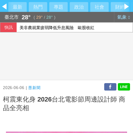
最新
熱門
專題
政治
社會
財經
28°
臺北市
氣象
(
29°
/
28°
)
快訊
美非農就業疲弱降低升息風險 歐股收紅
2026-06-06 |
墨新聞
柯震東化身 2026台北電影節周邊設計師 商
品全亮相