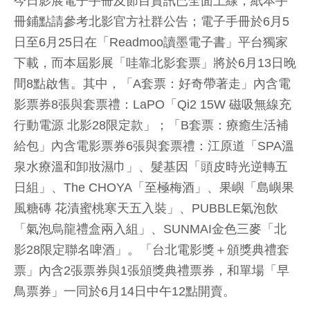
今日影展電子手冊及節目資訊已全面上線，紙本手
冊鋪點請參考北影官方社群公告；電子手冊於6月5
日至6月25日在「Readmoo讀墨電子書」平台獨家
下載，而本屆影展「哇靠北影套票」將於6月13日晚
間8點啟售。其中，「A套票：好奇帶著走」內含電
影票券8張與套票禮：LaPO「Qi2 15W 磁吸無線充
行動電源 北影28限定款」；「B套票：療癒生活補
給包」內含電影票券6張與套票禮：江原道「SPA溫
泉水療溫和卸妝濕巾」、髮基因「頭皮時光逆轉五
日組」、The CHOYA「至極梅酒」、果嶼「島嶼果
風糖磚 花漬蜜桃寒天五入裝」、PUBBLE氣泡飲
「氣泡烏龍禮盒兩入組」、SUNMAI金色三麥「北
影28限定聯名啤酒」。「台北電影獎＋頒獎典禮套
票」內含2張票券與1張頒獎典禮票券，和單場「早
鳥票券」一同於6月14日中午12點開賣。