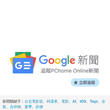
新聞關鍵字：
台北電影節
、
柯震東
、
電影
、
AI
、
iOS
、
Toyz
、
全
新
、
吉祥物
、
夏季
、
折價