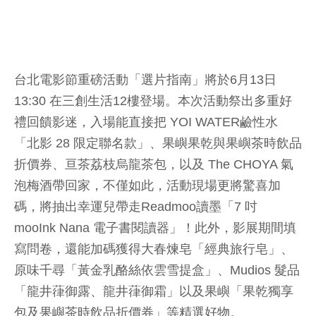
台北電影節重磅活動「選片指南」將於6月13日
13:30 在三創生活12樓登場。本次活動祭出多重好
禮回饋影迷，入場能直接把 YOI WATER鹼性水
「北影 28 限定聯名款」、果嶼果乾與果嶼茶時飲品
折價券、亘茶荔枝烏龍茶包，以及 The CHOYA 氣
泡梅酒帶回家，不僅如此，活動現場更將驚喜加
碼，將抽出幸運兒帶走Readmoo讀墨「7 吋
mooInk Nana 電子書閱讀器」！此外，影展期間填
寫問卷，還能加碼獲得大春煉皂「經典旅行皂」、
原味千尋「黃金乳酪絲依雲雪提盒」、Mudios 髮品
「龍井葎御露、龍井葎御霜」以及果嶼「果乾獨享
包及果嶼茶時飲品折價券」等精選好物。