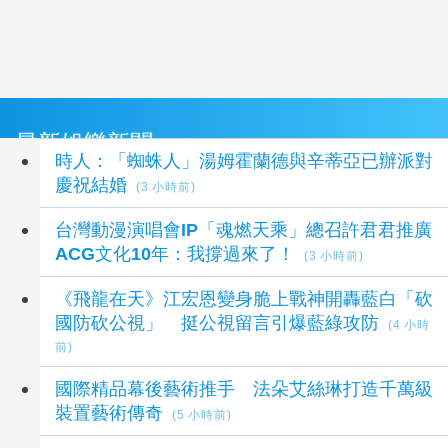
最新娛樂新聞
時人：「蜘蛛人」湯姆霍蘭德與辛蒂亞已辦派對
慶祝結婚
(3 小時前)
台灣動漫演唱會IP「魂燃天乘」總召許君君推廣
ACG文化10年：我撐過來了！
(3 小時前)
《飛龍在天》江宏恩變身脆上戰神開轟藍白「砍
國防砍公視」 挺公視留言引爆藍綠攻防
(4 小時
前)
國際精品幕後藝術推手 法朵艾絲琳打造千萬級
裝置藝術傳奇
(5 小時前)