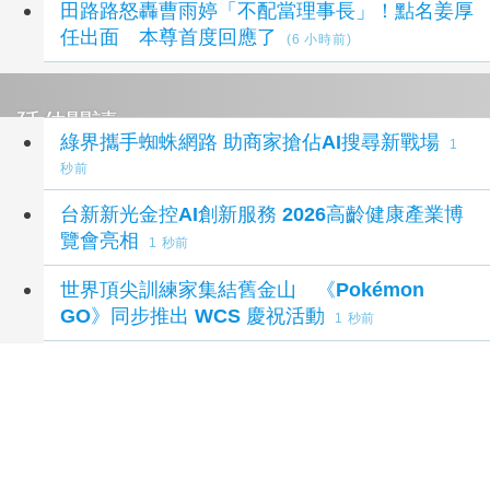
田路路怒轟曹雨婷「不配當理事長」！點名姜厚
任出面 本尊首度回應了
(6 小時前)
延伸閱讀
綠界攜手蜘蛛網路 助商家搶佔AI搜尋新戰場
1
秒前
台新新光金控AI創新服務 2026高齡健康產業博
覽會亮相
1 秒前
世界頂尖訓練家集結舊金山 《Pokémon
GO》同步推出 WCS 慶祝活動
1 秒前
閎康Q2營收和獲利雙揚 7月營收創新高
1 秒前
105年歷史 嘉義城隍夜巡串聯海內外宮廟
2 小時
前