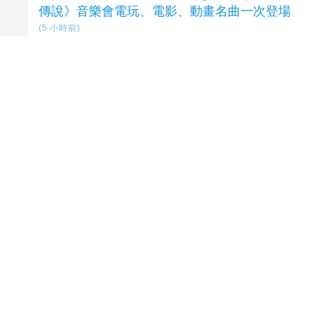
傳說》音樂會電玩、電影、動畫名曲一次登場
(5 小時前)
黃鐙輝助陣淺堤驚喜高歌 獲讚「被演戲耽誤的
搖滾男神」
(5 小時前)
延伸閱讀
影／王功漁火節海洋音樂會 玖壹壹壓軸、煙火
嗨翻王功漁港
3 小時前
【薩迦哲思】父親節，只能大餐一頓嗎？不只是
「付清節」更要培福積德
1 天前
北市中秋攜手企業、網紅推廣庇護工場好禮 挺
身障就業！
1 天前
行動力挺身障就業！北市中秋送暖 攜手企業、
網紅推廣庇護工場好禮
1 天前