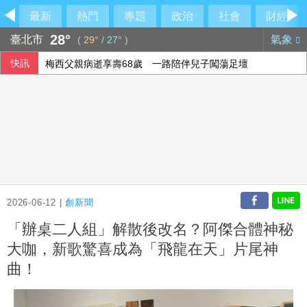
最新
熱門
專題
政治
社會
財經
28°
臺北市
氣象
(
29°
/
27°
)
快訊
梅西父親病逝享壽68歲 一路陪伴兒子闖蕩足壇
2026-06-12 |
創新聞
「辦桌二人組」解散後改名？阿傑合體神秘
大咖，新歌驚喜成為「飛龍在天」片尾神
曲！