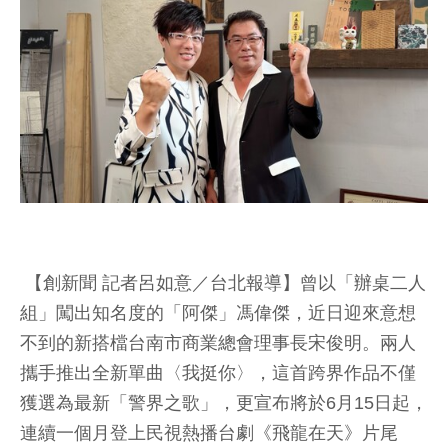
【創新聞 記者呂如意／台北報導】曾以「辦桌二人
組」闖出知名度的「阿傑」馮偉傑，近日迎來意想
不到的新搭檔台南市商業總會理事長宋俊明。兩人
攜手推出全新單曲〈我挺你〉，這首跨界作品不僅
獲選為最新「警界之歌」，更宣布將於6月15日起，
連續一個月登上民視熱播台劇《飛龍在天》片尾