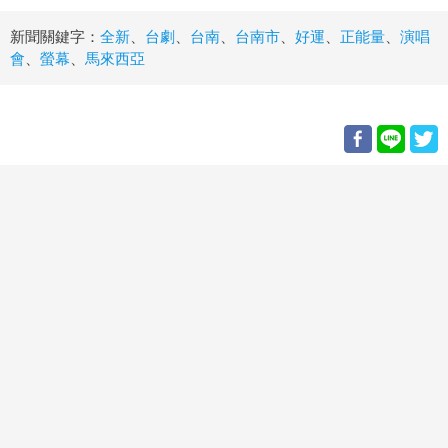
新聞關鍵字：
全新
、
台劇
、
台南
、
台南市
、
好運
、
正能量
、
演唱
會
、
螢幕
、
馬來西亞