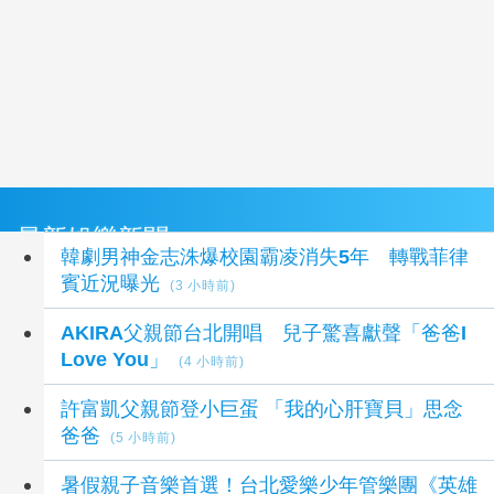
最新娛樂新聞
韓劇男神金志洙爆校園霸凌消失5年 轉戰菲律
賓近況曝光
(3 小時前)
AKIRA父親節台北開唱 兒子驚喜獻聲「爸爸I
Love You」
(4 小時前)
許富凱父親節登小巨蛋 「我的心肝寶貝」思念
爸爸
(5 小時前)
暑假親子音樂首選！台北愛樂少年管樂團《英雄