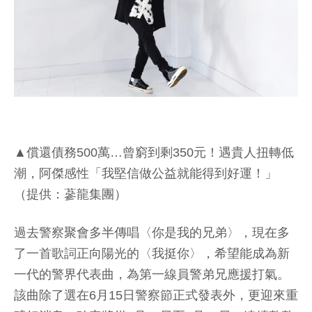
▲償還債務500萬…曾窮到剩350元！遇貴人扭轉低
潮，阿傑感性「我堅信做公益就能得到好運！」
（提供：蔘龍集團）
過去警察聚會多半傳唱〈你是我的兄弟〉，現在多
了一首歌詞正向陽光的〈我挺你〉，希望能成為新
一代的警界代表曲，為第一線員警弟兄應援打氣。
該曲除了選在6月15日警察節正式發表外，更迎來重