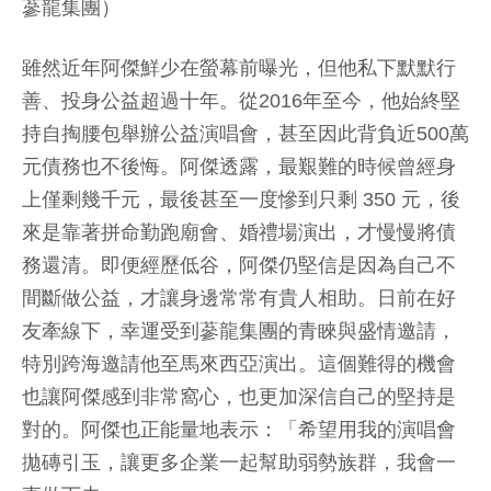
蔘龍集團）
雖然近年阿傑鮮少在螢幕前曝光，但他私下默默行
善、投身公益超過十年。從2016年至今，他始終堅
持自掏腰包舉辦公益演唱會，甚至因此背負近500萬
元債務也不後悔。阿傑透露，最艱難的時候曾經身
上僅剩幾千元，最後甚至一度慘到只剩 350 元，後
來是靠著拼命勤跑廟會、婚禮場演出，才慢慢將債
務還清。即便經歷低谷，阿傑仍堅信是因為自己不
間斷做公益，才讓身邊常常有貴人相助。日前在好
友牽線下，幸運受到蔘龍集團的青睞與盛情邀請，
特別跨海邀請他至馬來西亞演出。這個難得的機會
也讓阿傑感到非常窩心，也更加深信自己的堅持是
對的。阿傑也正能量地表示：「希望用我的演唱會
拋磚引玉，讓更多企業一起幫助弱勢族群，我會一