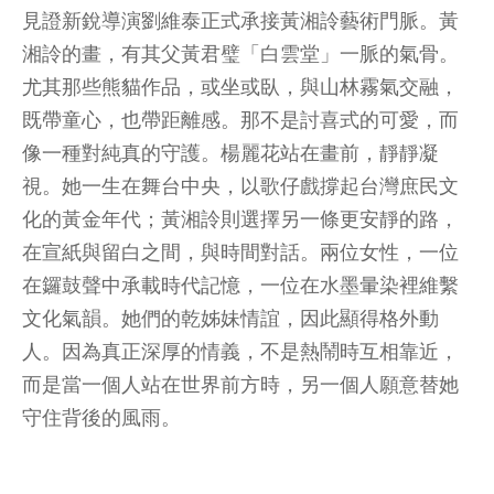
見證新銳導演劉維泰正式承接黃湘詅藝術門脈。黃
湘詅的畫，有其父黃君璧「白雲堂」一脈的氣骨。
尤其那些熊貓作品，或坐或臥，與山林霧氣交融，
既帶童心，也帶距離感。那不是討喜式的可愛，而
像一種對純真的守護。楊麗花站在畫前，靜靜凝
視。她一生在舞台中央，以歌仔戲撐起台灣庶民文
化的黃金年代；黃湘詅則選擇另一條更安靜的路，
在宣紙與留白之間，與時間對話。兩位女性，一位
在鑼鼓聲中承載時代記憶，一位在水墨暈染裡維繫
文化氣韻。她們的乾姊妹情誼，因此顯得格外動
人。因為真正深厚的情義，不是熱鬧時互相靠近，
而是當一個人站在世界前方時，另一個人願意替她
守住背後的風雨。