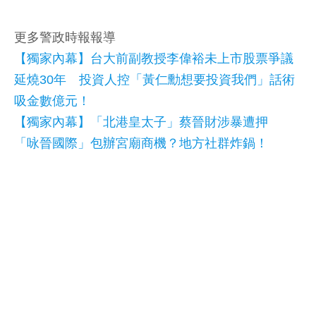
更多警政時報報導
【獨家內幕】台大前副教授李偉裕未上市股票爭議
延燒30年 投資人控「黃仁勳想要投資我們」話術
吸金數億元！
【獨家內幕】「北港皇太子」蔡晉財涉暴遭押
「咏晉國際」包辦宮廟商機？地方社群炸鍋！