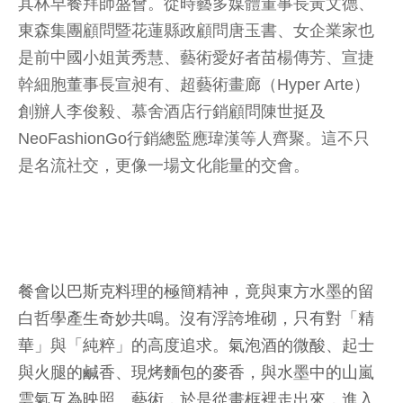
其林早餐拜師盛會。從時藝多媒體董事長黃文德、
東森集團顧問暨花蓮縣政顧問唐玉書、女企業家也
是前中國小姐黃秀慧、藝術愛好者苗楊傳芳、宣捷
幹細胞董事長宣昶有、超藝術畫廊（Hyper Arte）
創辦人李俊毅、慕舍酒店行銷顧問陳世挺及
NeoFashionGo行銷總監應瑋漢等人齊聚。這不只
是名流社交，更像一場文化能量的交會。
餐會以巴斯克料理的極簡精神，竟與東方水墨的留
白哲學產生奇妙共鳴。沒有浮誇堆砌，只有對「精
華」與「純粹」的高度追求。氣泡酒的微酸、起士
與火腿的鹹香、現烤麵包的麥香，與水墨中的山嵐
雲氣互為映照。藝術，於是從畫框裡走出來，進入