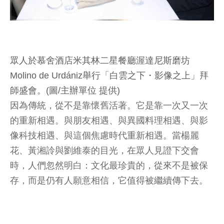
眾人於慕舍酒店米其林二星餐廳渥達尼斯磨坊
Molino de Urdániz舉行「白雲之下・影像之上」拜
師盛會。(圖/主辦單位 提供)
因為傳統，從不是靠懷舊活著。它是靠一次又一次
的重新相遇。與朋友相遇、與異國料理相遇、與影
像科技相遇、與這個焦慮時代重新相遇。當楊麗
花、黃湘詅與劉維泰的目光，在眾人見證下交會
時，人們忽然明白：文化最珍貴的，從來不是被保
存，而是仍有人願意相信，它值得被繼續傳下去。