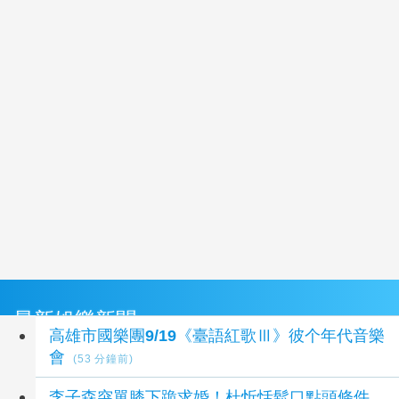
最新娛樂新聞
高雄市國樂團9/19《臺語紅歌Ⅲ》彼个年代音樂
會
(53 分鐘前)
李子森突單膝下跪求婚！杜忻恬鬆口點頭條件