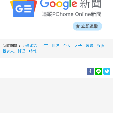
新聞關鍵字：
楊麗花
、
上市
、
世界
、
台大
、
太子
、
展覽
、
投資
、
投資人
、
料理
、
時報