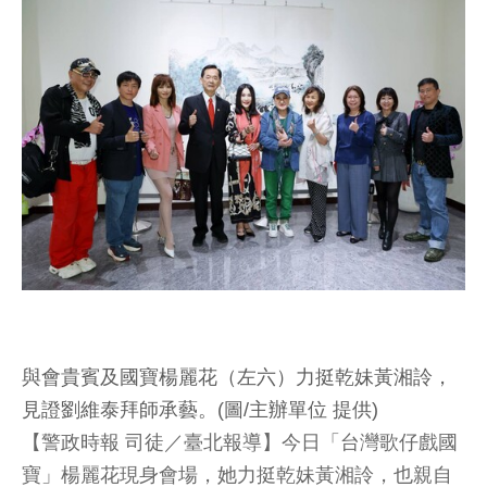
與會貴賓及國寶楊麗花（左六）力挺乾妹黃湘詅，
見證劉維泰拜師承藝。(圖/主辦單位 提供)
【警政時報 司徒／臺北報導】今日「台灣歌仔戲國
寶」楊麗花現身會場，她力挺乾妹黃湘詅，也親自