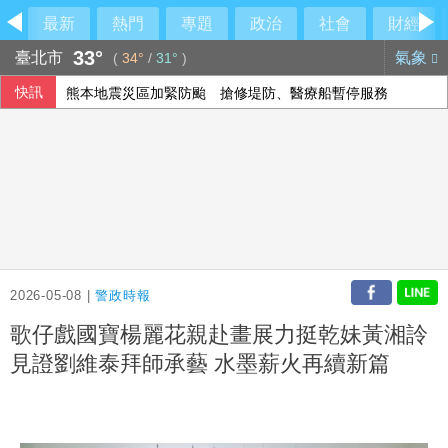
最新
熱門
專題
政治
社會
財經
33°
臺北市
氣象
(
34°
/
31°
)
快訊
熊本地震災區加緊防颱 搶修堤防、醫療船暫停服務
美國爆墨西哥辣椒染沙門氏菌 全美27州345人感染
今是關聖帝君聖誕 李四川曝辦公室的關公像是「侯友宜親傳
荷莫茲海峽可望重啟通航 金價連4漲創7週來高點
2026-05-08 |
警政時報
歌仔戲國寶楊麗花親赴畫展力挺乾妹黃湘詅
見證劉維泰拜師承藝 水墨薪火再續新篇