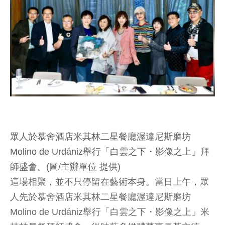
眾人於慕舍酒店米其林二星餐廳渥達尼斯磨坊
Molino de Urdániz舉行「白雲之下・影像之上」拜
師盛會。(圖/主辦單位 提供)
這場相聚，並不只停留在藝術本身。當日上午，眾
人先於慕舍酒店米其林二星餐廳渥達尼斯磨坊
Molino de Urdániz舉行「白雲之下・影像之上」米