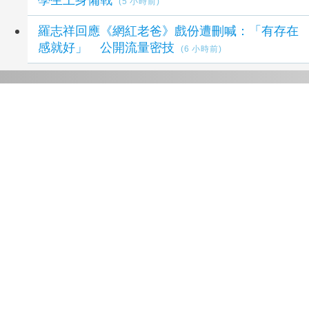
(5 小時前)
羅志祥回應《網紅老爸》戲份遭刪喊：「有存在
感就好」 公開流量密技
(6 小時前)
延伸閱讀
關帝爺生日超熱鬧！八卦山大佛寺群星獻唱同
歡
3 小時前
國臺圖慶館慶攜手大嘉音樂聚工坊 《仙履奇
緣》閱讀親子音樂劇盛大登場
7 小時前
亞博館夥拍機場蓮香樓推「票尾優惠」
7 小時前
《LINE 熊大農場》x 《三麗鷗明星家族》合作
即將開跑 「人魚之夢」階段獎勵扭蛋登場
10 小
時前
打破陪伴框架 看比賽也能抗憂鬱？日最新研究