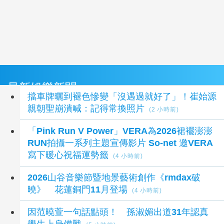
最新娛樂新聞
擋車牌曬到褪色慘變「沒遇過就好了」！崔始源
親朝聖崩潰喊：記得常換照片
(2 小時前)
「Pink Run V Power」VERA為2026裙襬澎澎
RUN拍攝一系列主題宣傳影片 So-net 邀VERA
寫下暖心祝福運勢籤
(4 小時前)
2026山谷音樂節暨地景藝術創作《rmdax破
曉》 花蓮銅門11月登場
(4 小時前)
因范曉萱一句話點頭！ 孫淑媚出道31年認真
學生上身備戰