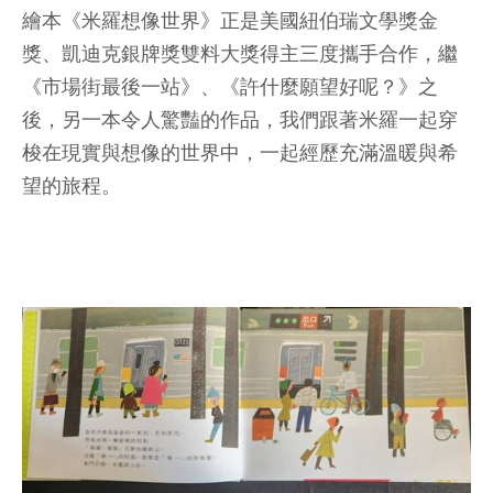
繪本《米羅想像世界》正是美國紐伯瑞文學獎金
獎、凱迪克銀牌獎雙料大獎得主三度攜手合作，繼
《市場街最後一站》、《許什麼願望好呢？》之
後，另一本令人驚豔的作品，我們跟著米羅一起穿
梭在現實與想像的世界中，一起經歷充滿溫暖與希
望的旅程。