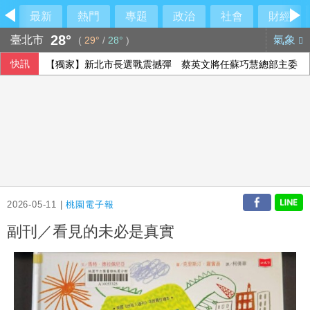
最新
熱門
專題
政治
社會
財經
28°
臺北市
氣象
(
29°
/
28°
)
快訊
【獨家】新北市長選戰震撼彈 蔡英文將任蘇巧慧總部主委
2026-05-11 |
桃園電子報
副刊／看見的未必是真實