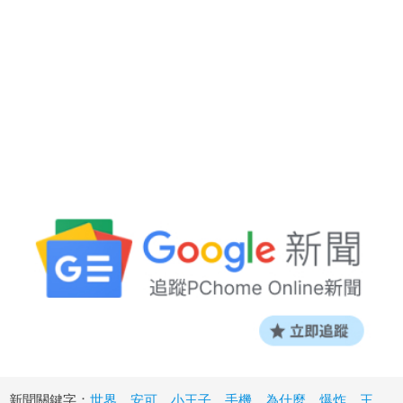
新聞關鍵字：
世界
、
安可
、
小王子
、
手機
、
為什麼
、
爆炸
、
王