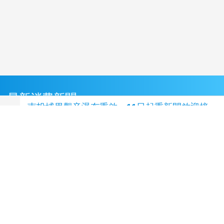
最新消費新聞
南投埔里觀音瀑布重啟 11日起重新開放迎接
遊客
(1 小時前)
英仙座流星雨壯麗登場 七夕情人節首選小墾丁
(1 小時前)
台灣好醫生發起「急症友善診所」標章倡議 盼
提升牙醫急症就醫便利性
(2 小時前)
台灣直銷市場回歸理性 PM國際以複合式培訓打
造轉職者後盾
(3 小時前)