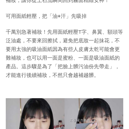
補妝，讓你從土石流瞬間回到霧面精緻女神！
可用面紙輕壓，把「油+汗」先吸掉
千萬別急著補妝！先用面紙輕壓T字、鼻翼、額頭等
泛油處，不要來回擦拭，避免把底妝一起抹花，不
要用太強的吸油面紙因為有些人皮膚太乾可能會更
難補妝，也可以用一面是蜜粉、一面是吸油面紙的
產品。這步驟是為了「把臉上髒污油份先帶走」，
才能進行後續補妝，不然只會越補越髒。