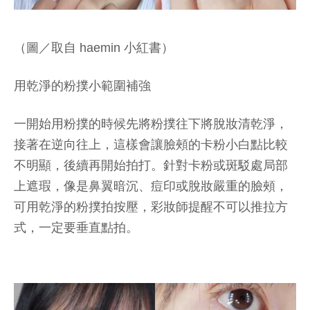
（圖／取自 haemin 小紅書）
用乾淨的粉撲小範圍補強
一開始用粉撲的時候先將粉撲往下將脫妝清乾淨，
接著在逆向往上，這樣會讓臉頰的卡粉小白點比較
不明顯，後續再開始拍打。針對卡粉或斑駁處局部
上遮瑕，像是鼻翼暗沉、痘印或脫妝嚴重的臉頰，
可用乾淨的粉撲拍按壓，彩妝師提醒不可以推拉方
式，一定要垂直點拍。