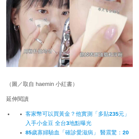
（圖／取自 haemin 小紅書）
延伸閱讀
客家幣可以買黃金？他實測「多貼235元」
入手小金豆 全台3地點曝光
85歲寡婦驗血「確診愛滋病」 醫震驚：20