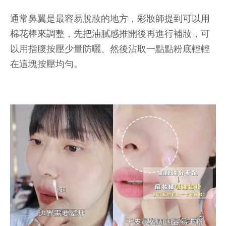
通常鼻翼是最容易脫妝的地方，彩妝師提到可以用
棉花棒來調整，先把油膩感推開後再進行補妝，可
以用指腹按壓少量防曬、然後沾取一點點粉底輕輕
在這塊按壓均勻。