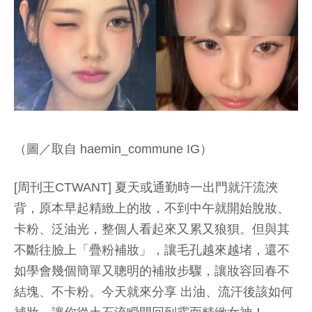
（圖／取自 haemin_commune IG）
[周刊王CTWANT] 夏天或通勤時一出門就汗流浹
背，原本早起精緻上的妝，不到中午就開始脫妝、
卡粉、泛油光，整個人看起來又累又狼狽。但與其
不斷往臉上「疊粉補妝」，讓毛孔越來越堵，還不
如學會幾個簡單又聰明的補妝步驟，讓妝容回春不
結塊、不卡粉。今天就來分享 出油、流汗後該如何