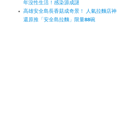
年沒性生活！感染源成謎
高雄安全島長香菇成奇景！ 人氣拉麵店神
還原推「安全島拉麵」限量88碗