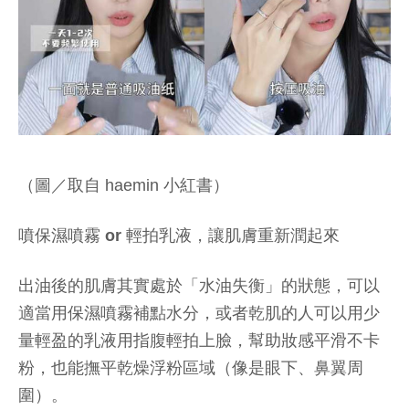
（圖／取自 haemin 小紅書）
噴保濕噴霧 or 輕拍乳液，讓肌膚重新潤起來
出油後的肌膚其實處於「水油失衡」的狀態，可以
適當用保濕噴霧補點水分，或者乾肌的人可以用少
量輕盈的乳液用指腹輕拍上臉，幫助妝感平滑不卡
粉，也能撫平乾燥浮粉區域（像是眼下、鼻翼周
圍）。