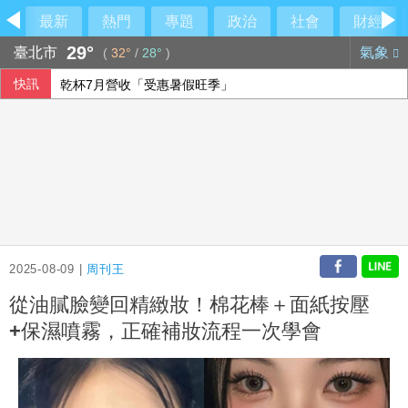
最新
熱門
專題
政治
社會
財經
29°
臺北市
氣象
(
32°
/
28°
)
快訊
乾杯7月營收「受惠暑假旺季」
醫師鄭丞傑下機遭旅客刮傷 航警主動聯繫偵處
慈濟10億騙局超驚人對話！律師：貧窮限想像
瓦城第三季「雙品牌」進駐台東
2025-08-09 |
周刊王
從油膩臉變回精緻妝！棉花棒＋面紙按壓
+保濕噴霧，正確補妝流程一次學會