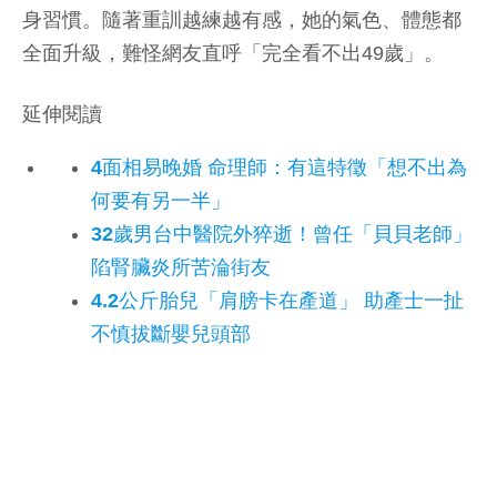
身習慣。隨著重訓越練越有感，她的氣色、體態都
全面升級，難怪網友直呼「完全看不出49歲」。
延伸閱讀
4面相易晚婚 命理師：有這特徵「想不出為
何要有另一半」
32歲男台中醫院外猝逝！曾任「貝貝老師」
陷腎臟炎所苦淪街友
4.2公斤胎兒「肩膀卡在產道」 助產士一扯
不慎拔斷嬰兒頭部