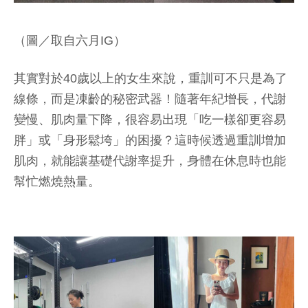
（圖／取自六月IG）
其實對於40歲以上的女生來說，重訓可不只是為了
線條，而是凍齡的秘密武器！隨著年紀增長，代謝
變慢、肌肉量下降，很容易出現「吃一樣卻更容易
胖」或「身形鬆垮」的困擾？這時候透過重訓增加
肌肉，就能讓基礎代謝率提升，身體在休息時也能
幫忙燃燒熱量。