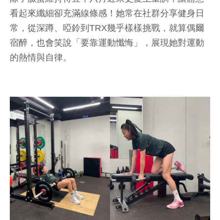
看起來纖細卻充滿線條感！她常在社群分享健身日
常，從深蹲、啞鈴到TRX幾乎樣樣挑戰，就算偶爾
宿醉，也會笑說「要靠運動懺悔」，展現她對運動
的熱情與自律。