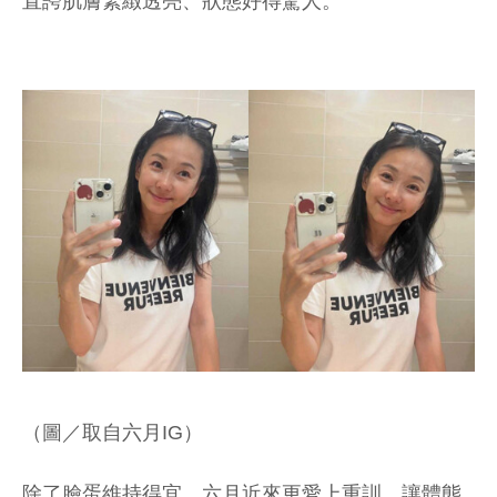
直誇肌膚緊緻透亮、狀態好得驚人。
（圖／取自六月IG）
除了臉蛋維持得宜，六月近來更愛上重訓，讓體態