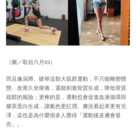
（圖／取自六月IG）
而且像深蹲、硬舉這類大肌群運動，不只能雕塑體
態、改善久坐痠痛，還能刺激骨質生成，降低骨質
疏鬆的風險；更棒的是，運動也會促進血液循環與
膠原蛋白生成，讓氣色更紅潤、膚況看起來更有光
澤，這也是為什麼很多人覺得「運動後皮膚會發
亮」。