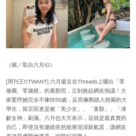
（圖／取自六月IG）
[周刊王CTWANT] 六月最近在Threads上曬出「零
修圖、零濾鏡」的素顏照，立刻掀起網友熱議！大
家驚呼她完全不像快50歲，反而像剛踏入校園的大
學生，留言區更是被「美少女」、「童顏」、「凍
齡女神」刷滿。六月也大方表示，這就是最真實的
自己，即使沒有濾鏡依然能展現清新氣質，讓網友