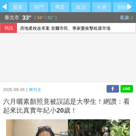
最新
熱門
專題
政治
社會
財經
33°
臺北市
氣象
(
34°
/
31°
)
快訊
房地產稅改革案 首爾市民、專家憂衝擊租屋市場
中聯油脂案 政院：遺憾台中仍在政治攻防
《災害防救法》修法拍板增列海嘯、堰塞湖 各機關須設「災
台灣團隊突破二維半導體介面瓶頸 成果登國際頂尖期刊
2025-08-26 |
周刊王
六月曬素顏照竟被誤認是大學生！網讚：看
起來比真實年紀小20歲！