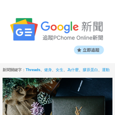
新聞關鍵字：
Threads
、
健身
、
女生
、
為什麼
、
膠原蛋白
、
運動