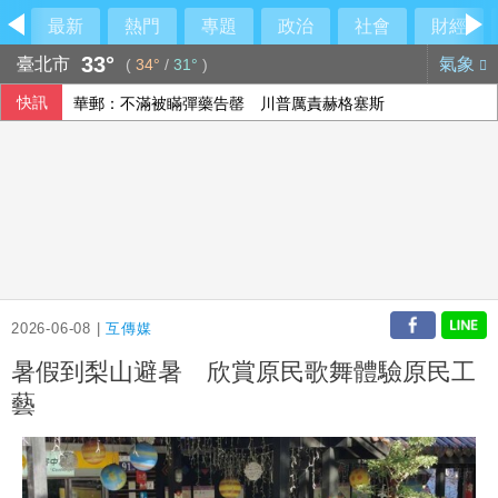
最新
熱門
專題
政治
社會
財經
33°
臺北市
氣象
(
34°
/
31°
)
快訊
華郵：不滿被瞞彈藥告罄 川普厲責赫格塞斯
熊本地震災區加緊防颱 搶修堤防、醫療船暫停服務
白委妥協仍堅持凍預算！韓國瑜笑虧陳清龍
荷莫茲海峽可望重啟通航 金價連4漲創7週來高點
2026-06-08 |
互傳媒
暑假到梨山避暑 欣賞原民歌舞體驗原民工
藝