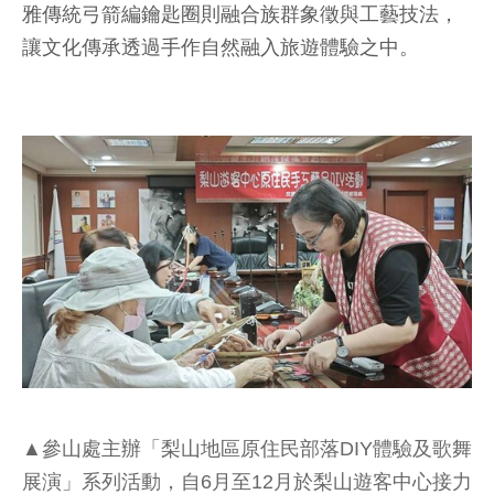
雅傳統弓箭編鑰匙圈則融合族群象徵與工藝技法，
讓文化傳承透過手作自然融入旅遊體驗之中。
▲參山處主辦「梨山地區原住民部落DIY體驗及歌舞
展演」系列活動，自6月至12月於梨山遊客中心接力