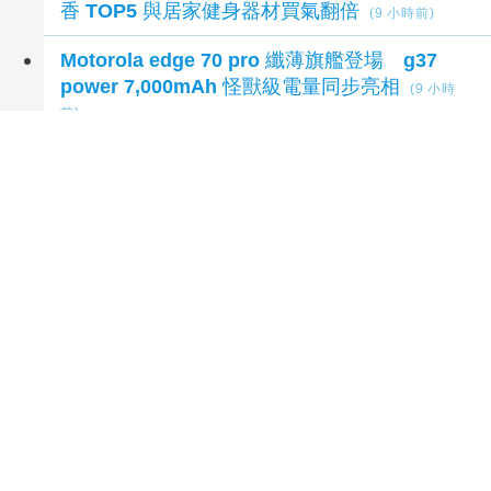
最新消費新聞
7月營收 聯寶持平 美喆連4月成長
(3 小時前)
父親節送禮吹新風潮！PChome 24h 購物揭男
香 TOP5 與居家健身器材買氣翻倍
(9 小時前)