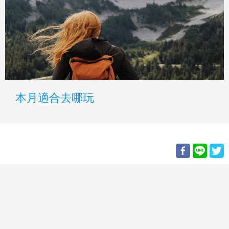
新聞關鍵字：
暑假
、
避暑
、
DIY
、
交通部
、
全國
、
國旅
、
手作
、
教會
、
旅遊
、
觀光署