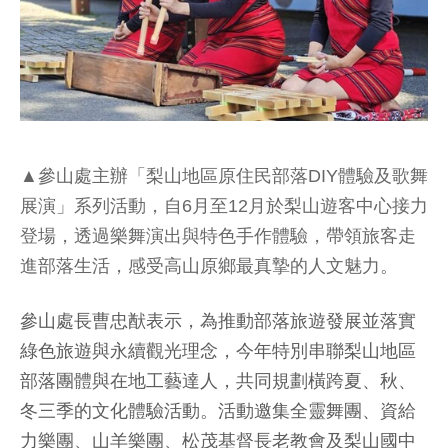
▲參山處主辦「梨山地區原住民部落DIY體驗及歌舞
展演」系列活動，自6月至12月於梨山遊客中心接力
登場，透過樂舞演出與特色手作體驗，帶領旅客走
進部落生活，感受高山原鄉最真摯的人文魅力。
參山處長曹忠猷表示，為推動部落旅遊發展並落實
綠色旅遊與永續觀光理念，今年特別串聯梨山地區
部落團體與在地工藝達人，共同規劃橫跨夏、秋、
冬三季的文化體驗活動。活動邀集全靈舞團、資給
力樂團、山羊樂團、松茂基督長老教會及梨山國中