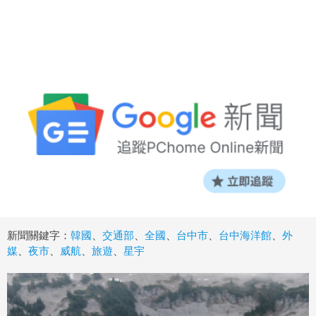
新聞關鍵字：
韓國
、
交通部
、
全國
、
台中市
、
台中海洋館
、
外
媒
、
夜市
、
威航
、
旅遊
、
星宇