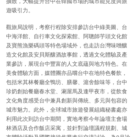
擴散，大幅提升台中在韓國市場的城市能見度與旅
遊吸引力。
觀旅局說明，考察行程除安排參訪台中綠美圖、台
中海洋館、自行車文化探索館、阿聰師芋頭文化館
及寶熊漁樂碼頭等特色場域外，也走訪台灣味噌釀
造文化館及安貝斯釀酒故事館，透過文化體驗及產
業參訪，展現台中豐富的人文底蘊與地方特色。在
美食體驗方面，媒體團亦品嚐台中在地特色餐飲，
包括米其林餐廳全鴨坊、膳馨、滬舍餘味等，台中
珍奶創始餐廳春水堂、涮屋馬及逢甲夜市，從飲食
文化角度感受台中兼具創新與傳統、多元與包容的
城市魅力。此外，全球城市旅遊發展組織秘書處亦
利用此次到訪台中期間，實地考察今年論壇主會場
林酒店及合作飯店采寓，並針對論壇議程規劃、城