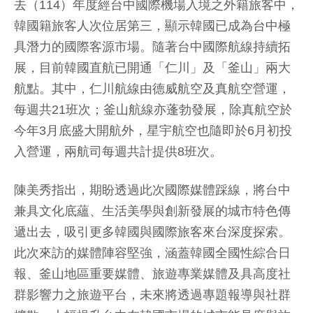
去（114）年度經台中國際機場入境之外籍旅客中，
韓國籍旅客人次位居第三，顯示韓國已成為台中極
具潛力的國際客源市場。隨著台中國際航線持續拓
展，目前韓國直航已開通「仁川」及「釜山」兩大
航點。其中，仁川航線由德威航空及真航空營運，
每週共21班次；釜山航線亦蓬勃發展，除真航空於
今年3月底盛大開航外，星宇航空也隨即於6月初投
入營運，兩航司每週共計提供8班次。
陳美秀指出，期盼透過此次國際媒體踩線，將台中
兼具文化底蘊、生活美學與創新發展的城市特色傳
遞出去，吸引更多韓國與國際旅客來台深度探索。
此次來訪的媒體陣容堅強，涵蓋韓國全國性綜合日
報、釜山地區重要媒體、旅遊專業媒體及具高度社
群影響力之旅遊平台，未來將透過專題報導與社群