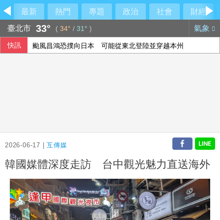
最新
熱門
專題
政治
社會
財經
33°
臺北市
氣象
(
34°
/
31°
)
快訊
颱風昌鴻恐撲向日本 可能從東北登陸並穿越本州
出席竹市活動被指行政不中立 柯文哲：未政治宣傳
日本動畫融合大馬多元文化 激盪年輕世代創作想像
重慶山崩事故 帶出「網格員」中國基層治理機制
2026-06-17 |
互傳媒
韓國媒體深度走訪 台中觀光魅力直送海外