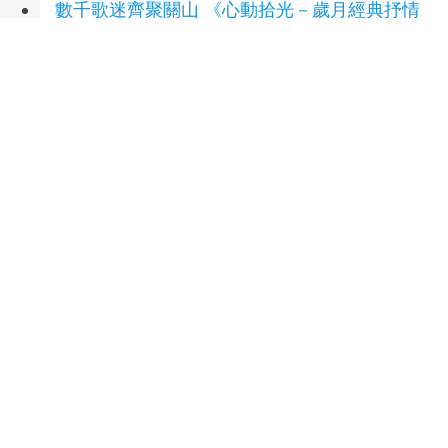
數千歌迷齊聚關山 《心動拾光－歲月經典抒情
之夜》精彩登場
(5 小時前)
ASUS 攜手三麗鷗迎開學 買指定 AI 裝置抽巴
黎雙人機票
(9 小時前)
iPASS MONEY 8月優惠一次看 父親節、交
通、生活繳費都有回饋
(9 小時前)
世界頂尖訓練家集結舊金山 《Pokémon
GO》同步推出 WCS 慶祝活動
(10 小時前)
延伸閱讀
臺文館攜手英國寫作中心 培育臺灣文學新銳英
譯人才 即日起開始徵件！
1 秒前
88父親節 韓國瑜：向每位爸爸致上敬意與祝
福
1 小時前