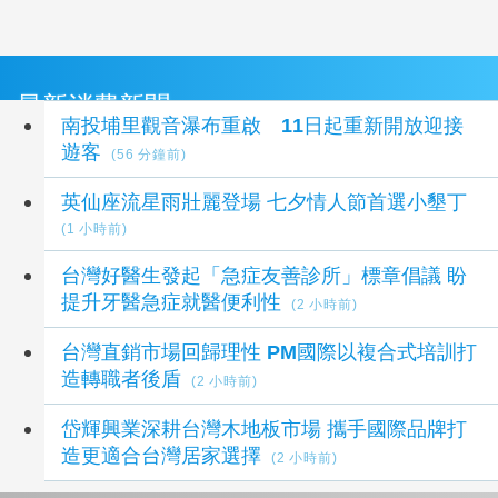
最新消費新聞
南投埔里觀音瀑布重啟 11日起重新開放迎接
遊客
(56 分鐘前)
英仙座流星雨壯麗登場 七夕情人節首選小墾丁
(1 小時前)
台灣好醫生發起「急症友善診所」標章倡議 盼
提升牙醫急症就醫便利性
(2 小時前)
台灣直銷市場回歸理性 PM國際以複合式培訓打
造轉職者後盾
(2 小時前)
岱輝興業深耕台灣木地板市場 攜手國際品牌打
造更適合台灣居家選擇
(2 小時前)