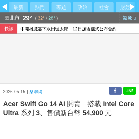
最新
熱門
專題
政治
社會
財經
29°
臺北市
氣象
(
32°
/
28°
)
快訊
中職雄鷹簽下永田颯太郎 12日加盟儀式公布合約
【內幕】竹北市藍白分裂衝擊新竹縣長選戰 「聯合治理」成
調查揭新住民防詐風險 45%曾遇詐騙
美升息預期降溫 新台幣量縮升值收32.231元
2026-05-15 |
樂聯網
Acer Swift Go 14 AI 開賣 搭載 Intel Core
Ultra 系列 3、售價新台幣 54,900 元