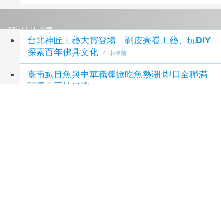
延伸閱讀
台北神匠工藝大賞登場 剝皮寮看工藝、玩DIY
探索百年佛具文化
4 小時前
臺南虱目魚與中華職棒掀吃魚熱潮 即日全聯滿
額優惠再抽好禮
7 小時前
突破傳統送禮框架！香港精品烘焙「望月」登台
四週年 獻上「台灣獨家」中秋月兔禮盒
8 小時前
86載府城台菜「錦霞樓」煥新回歸 8/8於南紡購
物中心試營運
10 小時前
泰國少年槍擊案震驚社會 揭家庭校園、槍枝管
理困境
11 小時前