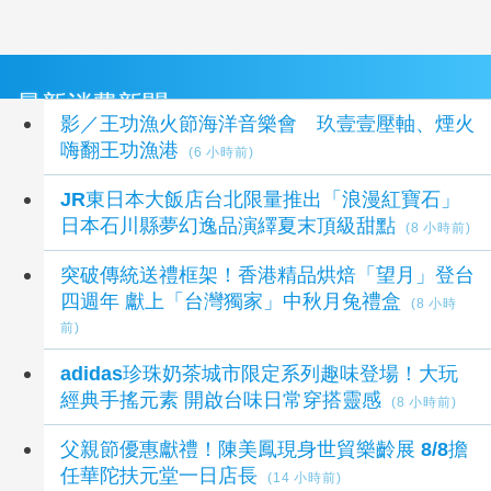
最新消費新聞
影／王功漁火節海洋音樂會 玖壹壹壓軸、煙火
嗨翻王功漁港
(6 小時前)
JR東日本大飯店台北限量推出「浪漫紅寶石」
日本石川縣夢幻逸品演繹夏末頂級甜點
(8 小時前)
突破傳統送禮框架！香港精品烘焙「望月」登台
四週年 獻上「台灣獨家」中秋月兔禮盒
(8 小時
前)
adidas珍珠奶茶城市限定系列趣味登場！大玩
經典手搖元素 開啟台味日常穿搭靈感
(8 小時前)
父親節優惠獻禮！陳美鳳現身世貿樂齡展 8/8擔
任華陀扶元堂一日店長
(14 小時前)