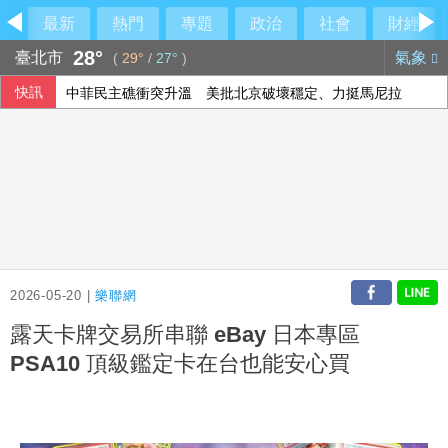
最新
熱門
專題
政治
社會
財經
28°
臺北市
氣象
(
29°
/
27°
)
快訊
中菲民主礁衝突升溫 美批北京破壞穩定、力挺馬尼拉
2026-05-20 |
樂聯網
露天卡牌交易所串聯 eBay 日本專區
PSA10 頂級鑑定卡在台也能安心買