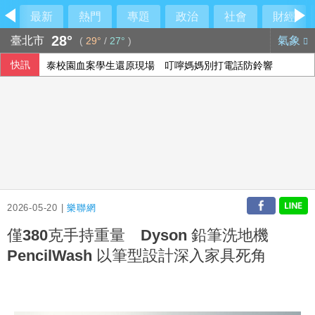
最新
熱門
專題
政治
社會
財經
28°
臺北市
氣象
(
29°
/
27°
)
快訊
泰校園血案學生還原現場 叮嚀媽媽別打電話防鈴響
2026-05-20 |
樂聯網
僅380克手持重量 Dyson 鉛筆洗地機
PencilWash 以筆型設計深入家具死角