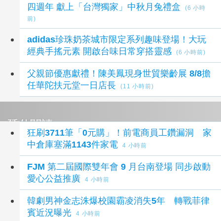
四週年 獻上「台灣獨家」中秋月兔禮盒
(6 小時
前)
adidas珍珠奶茶城市限定系列趣味登場！大玩
經典手搖元素 開啟台味日常穿搭靈感
(6 小時前)
父親節優惠獻禮！陳美鳳現身世貿樂齡展 8/8擔
任華陀扶元堂一日店長
(11 小時前)
延伸閱讀
狂刷3711筆「0元購」！前電商員工鑽漏洞 家
中倉庫塞滿1143件家電
4 小時前
FJM 第二屆國際雙年會 9 月台南登場 同步啟動
愛心公益推廣
4 小時前
韓劇男神金志洙爆校園霸凌消失5年 轉戰菲律
賓近況曝光
4 小時前