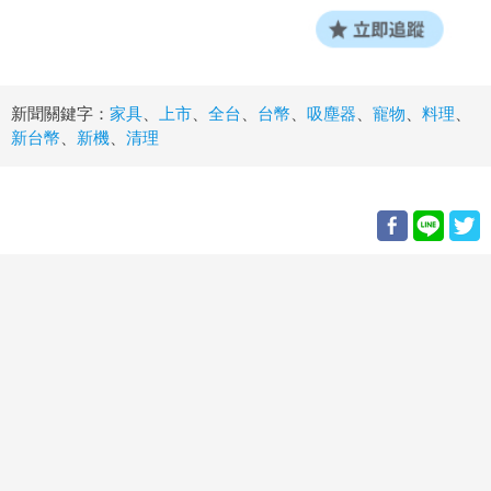
新聞關鍵字：
家具
、
上市
、
全台
、
台幣
、
吸塵器
、
寵物
、
料理
、
新台幣
、
新機
、
清理