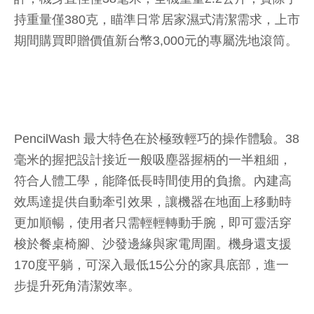
持重量僅380克，瞄準日常居家濕式清潔需求，上市
期間購買即贈價值新台幣3,000元的專屬洗地滾筒。
PencilWash 最大特色在於極致輕巧的操作體驗。38
毫米的握把設計接近一般吸塵器握柄的一半粗細，
符合人體工學，能降低長時間使用的負擔。內建高
效馬達提供自動牽引效果，讓機器在地面上移動時
更加順暢，使用者只需輕輕轉動手腕，即可靈活穿
梭於餐桌椅腳、沙發邊緣與家電周圍。機身還支援
170度平躺，可深入最低15公分的家具底部，進一
步提升死角清潔效率。