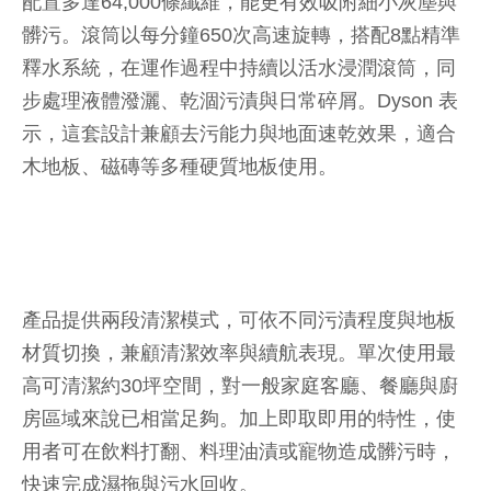
配置多達64,000條纖維，能更有效吸附細小灰塵與
髒污。滾筒以每分鐘650次高速旋轉，搭配8點精準
釋水系統，在運作過程中持續以活水浸潤滾筒，同
步處理液體潑灑、乾涸污漬與日常碎屑。Dyson 表
示，這套設計兼顧去污能力與地面速乾效果，適合
木地板、磁磚等多種硬質地板使用。
產品提供兩段清潔模式，可依不同污漬程度與地板
材質切換，兼顧清潔效率與續航表現。單次使用最
高可清潔約30坪空間，對一般家庭客廳、餐廳與廚
房區域來說已相當足夠。加上即取即用的特性，使
用者可在飲料打翻、料理油漬或寵物造成髒污時，
快速完成濕拖與污水回收。