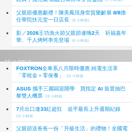
父親節優惠獻禮！陳美鳳現身世貿樂齡展 8/8擔
任華陀扶元堂一日店長
(8 小時前)
影／2026王功漁火節父親節連嗨2天 祈福嘉年
華、千人烤蚵率先登場
(8 小時前)
延伸閱讀
FOXTRON全車系八月限時優惠 純電生活享
「零稅金＋零保養」
20 小時前
ASUS 攜手三麗鷗迎開學 買指定 AI 裝置抽巴
黎雙人機票
20 小時前
7月出口連33紅超狂 追平最長上升週期紀錄
20 小時前
父親節送爸爸一份「升級生活」的禮物！全國電