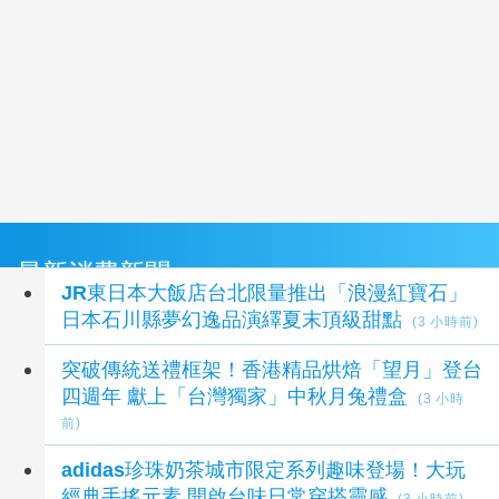
最新消費新聞
JR東日本大飯店台北限量推出「浪漫紅寶石」
日本石川縣夢幻逸品演繹夏末頂級甜點
(3 小時前)
突破傳統送禮框架！香港精品烘焙「望月」登台
四週年 獻上「台灣獨家」中秋月兔禮盒
(3 小時
前)
adidas珍珠奶茶城市限定系列趣味登場！大玩
經典手搖元素 開啟台味日常穿搭靈感
(3 小時前)