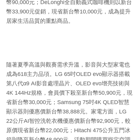
幣90,000元；DeLonghi全自動義式咖啡機則以新台
幣33,900元促銷，現省新台幣10,000元，成為提升
居家生活品質的重點商品。
隨著夏季高溫與觀賽需求升溫，影音與大型家電也
成為618主力品項。LG 65吋OLED evo顯示器搭載
第八代α9 AI影音處理晶片、OLED evo增亮技術與
4K 144Hz規格，會員價下殺至新台幣50,900元，現
省新台幣30,000元；Samsung 75吋4K QLED智慧
顯示器則優惠價新台幣38,888元。家電方面，LG
22公斤AI智控洗乾衣機優惠價新台幣92,900元，較
原價現省新台幣22,000元；Hitachi 475公升五門冰
箱則降至新台幣48,900元。活動期間購買指定空調