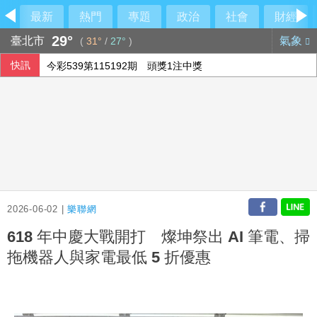
最新
熱門
專題
政治
社會
財經
29°
臺北市
氣象
(
31°
/
27°
)
快訊
今彩539第115192期 頭獎1注中獎
2026-06-02 |
樂聯網
618 年中慶大戰開打 燦坤祭出 AI 筆電、掃
拖機器人與家電最低 5 折優惠