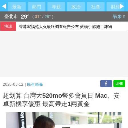
最新
熱門
專題
政治
社會
財經
29°
臺北市
氣象
(
31°
/
28°
)
快訊
香港宏福苑大火最終調查報告公布 菸頭引燃施工雜物
林岳平執教400勝達陣 布雷克讚獲球員愛戴
【中市長民調】江啟臣38.2%領先何欣純14.1% 各年齡層
上緯第2季營收年增57% 所得稅加徵衝擊短期獲利
2026-05-12 |
民生頭條
超划算 台灣大520mo幣多會員日 Mac、安
卓新機享優惠 最高帶走1兩黃金