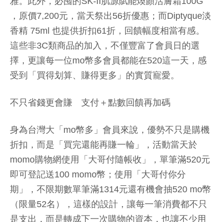
雅。此外，必囤的SK-II肌源賦能煥顏活膚霜100G
，原價7,200元，當天祭出56折優惠；而Diptyque淡
香精 75ml 也提供折扣61折，回饋幅度相當有感。
這些非3C類商品的加入，不僅豐富了會員日的選
擇，更讓每一位mo幣多會員都能在520這一天，感
受到「買得划算、賺得更多」的實質寵愛。
不只省錢更會賺 支付＋點數回饋再加碼
身為台灣大「mo幣多」會員來說，優勢不只是購機
折扣，而是「買完還能再賺一輪」，活動當天於
momo購物網使用「大哥付隨帳收」，單筆滿520元
即可登記送100 momo幣；使用「大哥付你分
期」，不限期數單筆滿1314元還有機會抽520 mo幣
（限量52名），這樣的設計，讓每一筆消費都不只
是支出，而是轉成下一次購物的資本，也讓不少用