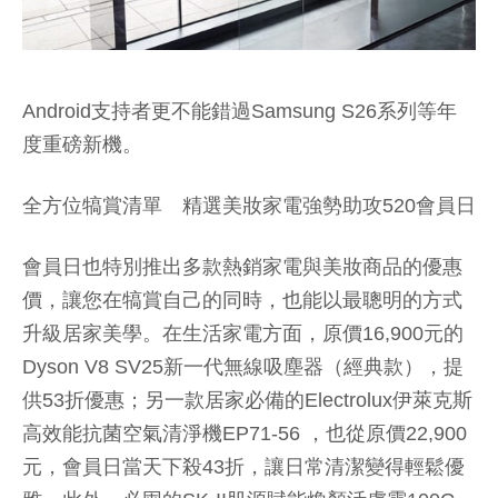
Android支持者更不能錯過Samsung S26系列等年
度重磅新機。
全方位犒賞清單 精選美妝家電強勢助攻520會員日
會員日也特別推出多款熱銷家電與美妝商品的優惠
價，讓您在犒賞自己的同時，也能以最聰明的方式
升級居家美學。在生活家電方面，原價16,900元的
Dyson V8 SV25新一代無線吸塵器（經典款），提
供53折優惠；另一款居家必備的Electrolux伊萊克斯
高效能抗菌空氣清淨機EP71-56 ，也從原價22,900
元，會員日當天下殺43折，讓日常清潔變得輕鬆優