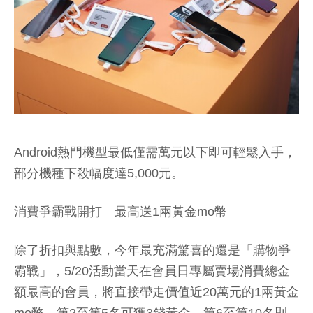
Android熱門機型最低僅需萬元以下即可輕鬆入手，
部分機種下殺幅度達5,000元。
消費爭霸戰開打 最高送1兩黃金mo幣
除了折扣與點數，今年最充滿驚喜的還是「購物爭
霸戰」，5/20活動當天在會員日專屬賣場消費總金
額最高的會員，將直接帶走價值近20萬元的1兩黃金
mo幣，第2至第5名可獲3錢黃金，第6至第10名則