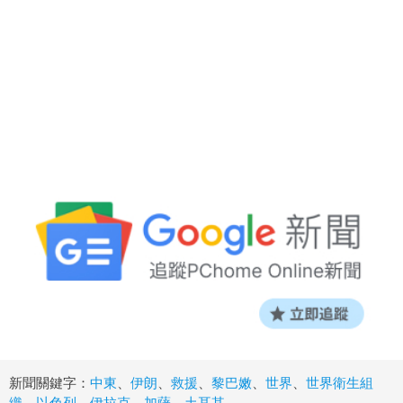
新聞關鍵字：
中東
、
伊朗
、
救援
、
黎巴嫩
、
世界
、
世界衛生組
織
、
以色列
、
伊拉克
、
加薩
、
土耳其