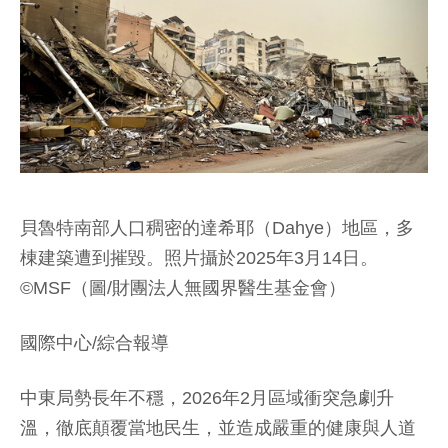
貝魯特南部人口稠密的達希耶（Dahye）地區，多
棟建築遭到摧毀。照片攝於2025年3月14日。
©MSF（圖/財團法人無國界醫生基金會）
國際中心/綜合報導
中東局勢長年不穩，2026年2月區域衝突急劇升
溫，徹底顛覆當地民生，並造成嚴重的健康與人道