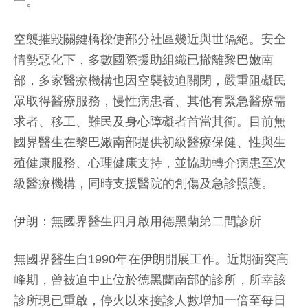
一。
空襲摧毀關鍵橋樑使部分社區幾近與世隔絕。安全
情勢惡化下，多數國際援助組織已撤離黎巴嫩南
部，多家醫療機構也因空襲被迫關閉，嚴重阻礙民
眾取得醫療服務，慢性病患者、其他有緊急醫療需
求者、移工、難民及身心障礙者首當其衝。目前無
國界醫生在黎巴嫩南部提供初級醫療保健、性與生
殖健康服務、心理健康支持，並協助轉介病患至次
級醫療機構，同時支援醫院的創傷及急診照護。
伊朗：無國界醫生四月啟用德黑蘭第二間診所
無國界醫生自1990年在伊朗開展工作。近期衝突高
峰期，曾被迫中止位於德黑蘭南部的診所，所幸該
診所現已重啟，停火以來接診人數增加一倍至每日