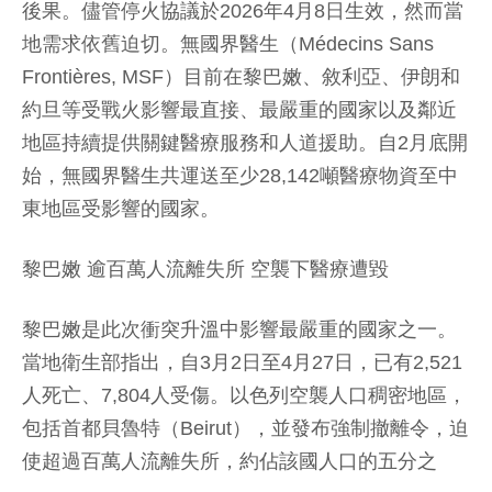
後果。儘管停火協議於2026年4月8日生效，然而當
地需求依舊迫切。無國界醫生（Médecins Sans
Frontières, MSF）目前在黎巴嫩、敘利亞、伊朗和
約旦等受戰火影響最直接、最嚴重的國家以及鄰近
地區持續提供關鍵醫療服務和人道援助。自2月底開
始，無國界醫生共運送至少28,142噸醫療物資至中
東地區受影響的國家。
黎巴嫩 逾百萬人流離失所 空襲下醫療遭毀
黎巴嫩是此次衝突升溫中影響最嚴重的國家之一。
當地衛生部指出，自3月2日至4月27日，已有2,521
人死亡、7,804人受傷。以色列空襲人口稠密地區，
包括首都貝魯特（Beirut），並發布強制撤離令，迫
使超過百萬人流離失所，約佔該國人口的五分之