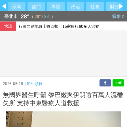
最新
熱門
專題
政治
社會
財經
28°
臺北市
氣象
(
29°
/
28°
)
快訊
行員勾結地政士收回扣 15家銀行60多人涉案
美參院通過對俄制裁案 川普可課俄商品最高500%關稅
6月國銀放款單月新高 個人貸款暴增2575億
民俗月不怕阿飄作祟 6張神明卡護佑平安
2026-05-19 |
民生頭條
無國界醫生呼籲 黎巴嫩與伊朗逾百萬人流離
失所 支持中東醫療人道救援