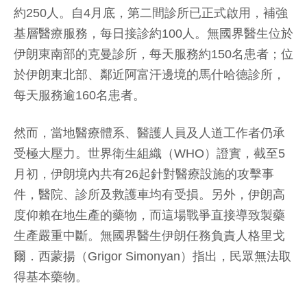
約250人。自4月底，第二間診所已正式啟用，補強
基層醫療服務，每日接診約100人。無國界醫生位於
伊朗東南部的克曼診所，每天服務約150名患者；位
於伊朗東北部、鄰近阿富汗邊境的馬什哈德診所，
每天服務逾160名患者。
然而，當地醫療體系、醫護人員及人道工作者仍承
受極大壓力。世界衛生組織（WHO）證實，截至5
月初，伊朗境內共有26起針對醫療設施的攻擊事
件，醫院、診所及救護車均有受損。另外，伊朗高
度仰賴在地生產的藥物，而這場戰爭直接導致製藥
生產嚴重中斷。無國界醫生伊朗任務負責人格里戈
爾．西蒙揚（Grigor Simonyan）指出，民眾無法取
得基本藥物。