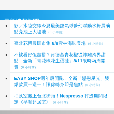
最新消費新聞
影／水陸交織今夏最美熱氣球夢幻聯動水舞展演
點亮池上大坡池
(6 小時前)
臺北花博農民市集 8/8雲林海味登場
(6 小時前)
不被看好但超搭？肯德基青花椒從炸雞跨界甜
點，全新「青花椒花生蛋撻」8/11限時兩周開
賣
(6 小時前)
EASY SHOP週年慶開跑！全新「戀戀星光」雙
爆款買一送一！讓你轉身即是焦點
(6 小時前)
把臥室搬上台北街頭！Nespresso 打造期間限
定《早咖起居室》
(6 小時前)