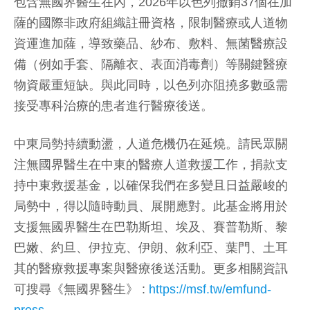
包含無國界醫生在內，2026年以色列撤銷37個在加
薩的國際非政府組織註冊資格，限制醫療或人道物
資運進加薩，導致藥品、紗布、敷料、無菌醫療設
備（例如手套、隔離衣、表面消毒劑）等關鍵醫療
物資嚴重短缺。與此同時，以色列亦阻撓多數亟需
接受專科治療的患者進行醫療後送。
中東局勢持續動盪，人道危機仍在延燒。請民眾關
注無國界醫生在中東的醫療人道救援工作，捐款支
持中東救援基金，以確保我們在多變且日益嚴峻的
局勢中，得以隨時動員、展開應對。此基金將用於
支援無國界醫生在巴勒斯坦、埃及、賽普勒斯、黎
巴嫩、約旦、伊拉克、伊朗、敘利亞、葉門、土耳
其的醫療救援專案與醫療後送活動。更多相關資訊
可搜尋《無國界醫生》 :
https://msf.tw/emfund-