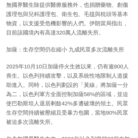
無國界醫生除提供醫療服務外，也捐贈藥物、創傷
護理包與兒科護理包、衛生包、毛毯與枕頭等基本
物資，以支援受危機影響的人們。伊朗當局指出，
目前該國境內有高達320萬人流離失所。
加薩：生存空間仍在縮小 九成民眾多次流離失所
2025年10月10日加薩停火生效以來，仍有逾800人
喪生。以色列持續攻擊，以及系統性地限制人道援
助進入。同時，以色列劃設的「黃線」將加薩一分
為二，以色列軍方全面控制加薩58%的區域，並迫
使巴勒斯坦人退居剩餘42%多遭破壞的領土。民眾
生存空間持續被壓縮且受暴力包圍，當地90%民眾
被迫多次流離失所。