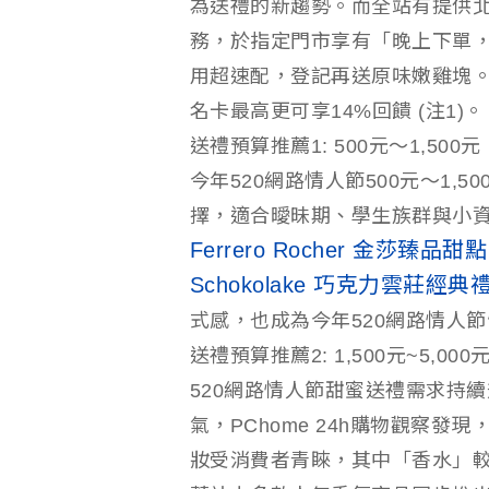
為送禮的新趨勢。而全站有提供
務，於指定門市享有「晚上下單，
用超速配，登記再送原味嫩雞塊。而
名卡最高更可享14%回饋 (注1)。
送禮預算推薦1: 500元～1,5
今年520網路情人節500元～1
擇，適合曖昧期、學生族群與小資上
Ferrero Rocher 金莎臻品甜點
Schokolake 巧克力雲莊經典
式感，也成為今年520網路情人
送禮預算推薦2: 1,500元~5,
520網路情人節甜蜜送禮需求持
氣，PChome 24h購物觀察發現
妝受消費者青睞，其中「香水」較上