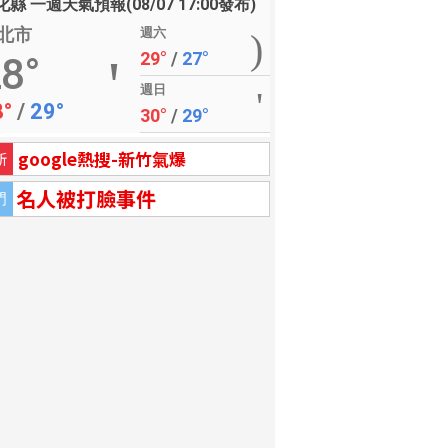
縣 一週天氣預報(08/07 17:00發布)
北市
週六
29°
/
27°
8°
週日
8°
/
29°
30°
/
29°
google熱搜-新竹氣爆
新
名人被打臉事件
門