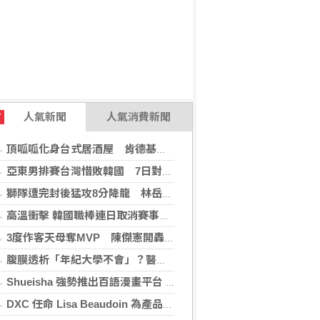
人氣新聞
人氣消費新聞
T
頂呱呱化身台式居酒屋 肯德基聯名EVA攻漫迷
亞東男排賽台灣惜敗韓國 7日對戰日本拚4強
獅隊遭完封後猛攻8分降龍 林岳平：總是要發揮
高溫衝擊 韓國職棒連日取消賽事、11日起晚間7時開打
3度作客天母奪MVP 陳傑憲開轟擊退雙殺心魔
腹膜透析「年紀大學不會」？醫：年齡並非限制 評估還要看3面向
Shueisha 強勢推出百語漫畫平台 MANGA MILLION 大舉進軍全球市場
DXC 任命 Lisa Beaudoin 為產品總監，以加速產品導向型增長