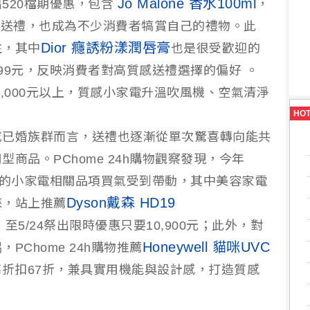
Jo Malone 香水100ml
520檔期優惠，包含
，
情侶送禮，也成為不少消費者犒賞自己的禮物。此
Dior 癮誘粉漾潤唇膏
注，其中
也是很受歡迎的
999元，反映消費者對高質感送禮選擇的偏好 。
至10,000元以上，質感小家電升溫吹風機、空氣清淨
HO
或已婚族群而言，送禮也逐漸從單次驚喜轉向能共
商品。PChome 24h購物觀察發現，今年
格範圍的小家電相關品項買氣受到帶動，其中美容家電
Dyson戴森 HD19
睞，站上推薦
，至5/24祭出限時優惠只要10,900元；此外，對
Honeywell 貓咪UVC
Chome 24h購物推薦
最高折扣67折，兼具實用機能與設計感，打造質感