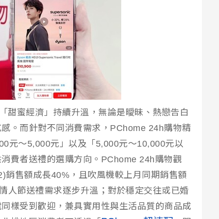
波「甜蜜經濟」持續升溫，無論是曖昧、熱戀告白
。而針對不同消費需求，PChome 24h購物精
00元～5,000元」以及「5,000元～10,000元以
費者送禮的選購方向。PChome 24h購物觀
/12)銷售額成長40%，且吹風機較上月同期銷售額
網路情人節送禮需求逐步升溫；對於穩定交往或已婚
電同樣受到歡迎，兼具實用性與生活品質的商品成