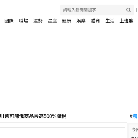
國際
職場
運勢
星座
健康
娛樂
體育
生活
上班族
風險降低 美股收紅
#
農
今
川普可課俄商品最高500%關稅