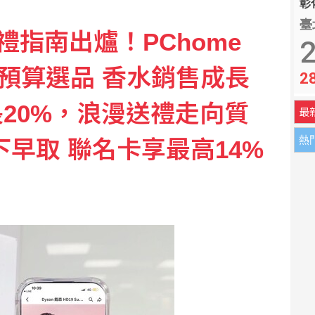
彰化
臺
禮指南出爐！PChome
2
大預算選品 香水銷售成長
2
長20%，浪漫送禮走向質
最
熱
下早取 聯名卡享最高14%