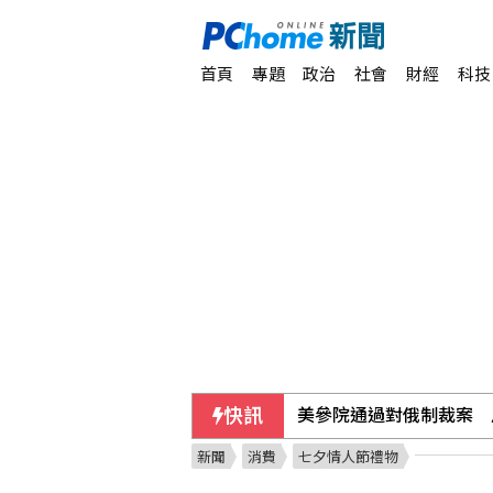
首頁
專題
政治
社會
財經
科技
快訊
美就業數據遜於預期升息
新聞
消費
七夕情人節禮物
美參院通過對俄制裁案 