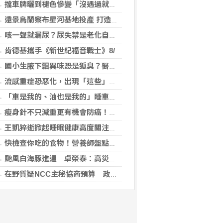
擋車牌曬到褪色慘變「沒遇過就好了」！崔始源親朝聖崩潰喊：記得常換照片
遠景烏蘭察布星河基地投產 打造吉瓦級AI基礎設施新模式
咳一聲就漏尿？尿失禁是老化自然現象？醫揭：不同尿失禁的治療方式
肯德基攜手《新世紀福音戰士》8/11霸脆覺醒 首度跨界台灣速食品牌！
國小生腋下飄異味恐是狐臭？醫：若伴青春期徵象應評估性早熟
流感重症恐惡化，出現「這些」症狀別再等！醫籲：別因非流感季就掉以輕心
「車是我的、油也是我的」睡車竟被收住宿費 官方一句話打臉飯店
瘦身針不只減重更有機會防癌！無糖尿病肥胖者使用GLP-1藥物 罹癌風險顯著下降
王凱猝逝掀起睡眠健康高度關注！醫籲：最危險的不是熬夜，而是「這個」錯覺
快檢查你吃的食物！營養師盤點「5大反式脂肪來源」跟你想的不同
颱風白海豚進逼 卓榮泰：高災害潛勢區加強預防性整備
在野質疑NCC主秘協商預算 政院：委員全出缺所致