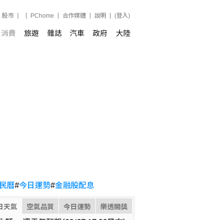
股市
PChome
合作媒體
說明
(登入)
消費
旅遊
雜誌
汽車
政府
大陸
民曆
#
今日運勢
#
金融股配息
日天氣
空氣品質
今日運勢
樂透開獎