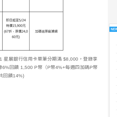
NE
/31 星展銀行信用卡單筆分期滿 $8,000，登錄享
錄6%回饋 1,500 P幣（P幣4%+每週四加碼P幣
共回饋14%)