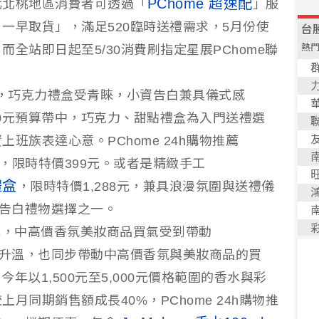
PChome 超速配
北北桃地區消費者可透過「
」服
一早取貨」，滿足520臨時送禮需求，5月份使
全站即日起至5/30消費刷指定星展PChome聯
00元，巧克力禮盒受青睞，小資告白兼具儀式感
,500元預算帶中，巧克力、甜點禮盒為入門送禮選
班族表達心意。PChome 24h購物推薦
，限時特價399元。或者是精緻手工
禮盒
，限時特價1,288元，兼具浪漫氛圍與送禮儀
節告白禮物選擇之一。
000元，中高價香氛美妝商品買氣受到帶動
續升溫，也同步帶動中高價香氛與美妝商品的買
，今年以1,500元至5,000元價格範圍的香水與彩
月同期銷售額成長40%，PChome 24h購物推