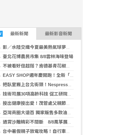
最新
新聞
最新影音新聞
W
影／水陸交織今夏最美熱氣球夢幻聯動水舞展演 點亮池上大坡池
臺北花博農民市集 8/8雲林海味登場
不被看好但超搭？肯德基青花椒從炸雞跨界甜點，全新「青花椒花生蛋撻」8/11限時兩周開賣
EASY SHOP週年慶開跑！全新「戀戀星光」雙爆款買一送一！讓你轉身即是焦點
把臥室搬上台北街頭！Nespresso 打造期間限定《早咖起居室》
技術司展30項高齡科技 促工研院與泰陞簽約搶4億商機
按出健康按出愛！茂管處父親節邀視障按摩師駐點 打造最暖心八月禮
亞灣商圈大遠百 獨家販售多款油品 民眾重新檢視「油」的品質
通霄沙雕精彩不間斷 8/8風箏展演、8/16情人節浪漫放閃
台中暑假親子放電攻略！自行車、熱氣球、熱門電影接力嗨玩到8月底