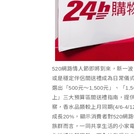
520網路情人節即將到來，新一
或是穩定伴侶間送禮成為日常儀式感
選出「500元～1,500元」、「1,5
上」三大預算區間送禮指南，提供消
察，香水品類較上月同期(4/6-4
成長20%，顯示消費者對520
族群而言，一同共享生活的小家